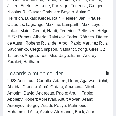
Julien; Edelen, Auralee; Fanzago, Federica; Gauger,
Nicolas R.; Glaser, Christian; Baydin, Atılım G.;
Heinrich, Lukas; Keidel, Ralf; Kieseler, Jan; Krause,
Claudius; Lagrange, Maxime; Lamparth, Max; Layer,
Lukas; Maier, Gernot; Nardi, Federico; Pettersen, Helge
E. S.; Ramos, Alberto; Ratnikov, Fedor; Röhrich, Dieter;
de Austri, Roberto Ruiz; del Árbol, Pablo Martínez Ruiz;
Savchenko, Oleg; Simpson, Nathan; Strong, Giles C.;
Taliercio, Angela; Tosi, Mia; Ustyuzhanin, Andrey;
Zaraket, Haitham
Towards a muon collider
2023 Accettura, Carlotta; Adams, Dean; Agarwal, Rohit;
Ahdida, Claudia; Aimè, Chiara; Amapane, Nicola;
Amorim, David; Andreetto, Paolo; Anulli, Fabio;
Appleby, Robert; Apresyan, Artur; Apyan, Aram;
Arsenyev, Sergey; Asadi, Pouya; Mahmoud,
Mohammed Attia; Azatov, Aleksandr; Back, John;