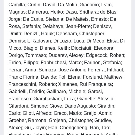
Camilla; Curtin, David; Da Molin, Giacomo; Dam,
Magnus; Damerau, Heiko; Dasu, Sridhara; de Blas,
Jorge; De Curtis, Stefania; De Matteis, Ernesto; De
Rosa, Stefania; Delahaye, Jean-Pierre; Denisov,
Dmitri; Denizli, Haluk; Densham, Christopher;
Dermisek, Radovan; Di Luzio, Luca; Di Meco, Elisa; Di
Micco, Biagio; Dienes, Keith; Diociaiuti, Eleonora;
Dorigo, Tommaso; Dudarev, Alexey; Edgecock, Robert;
Errico, Filippo; Fabbrichesi, Marco; Farinon, Stefania;
Ferrari, Anna; Somoza, Jose Antonio Ferreira; Filthaut,
Frank; Fiorina, Davide; Fol, Elena; Forslund, Matthew;
Franceschini, Roberto; Ximenes, Rui Franqueira;
Gabrielli, Emidio; Gallinaro, Michele; Garosi,
Francesco; Giambastiani, Luca; Gianelle, Alessio;
Gilardoni, Simone; Giove, Dario Augusto; Giraldin,
Carlo; Glioti, Alfredo; Greco, Mario; Greljo, Admir;
Groeber, Ramona; Grojean, Christophe; Grudiev,
Alexej; Gu, Jiayin; Han, Chengcheng; Han, Tao;
Hauptman, John; Henning, Brian; Hermanek, Keith;