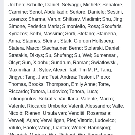
Jochen; Schulte, Daniel; Selvaggi, Michele; Senatore,
Carmine; Senol, Abdulkadir; Sertore, Daniele; Sestini,
Lorenzo; Sharma, Varun; Shiltsev, Vladimir; Shu, Jing;
Simone, Federica Maria; Simoniello, Rosa; Skoufaris,
Kyriacos; Sorbi, Massimo; Sorti, Stefano; Stamerra,
Anna; Stapnes, Steinar; Stark, Giordon Holtsberg;
Statera, Marco; Stechauner, Bernd; Stolarski, Daniel;
Stratakis, Diktys; Su, Shufang; Su, Wei; Sumensari,
Olcyr; Sun, Xiaohu; Sundrum, Raman; Swiatlowski,
Maximilian J.; Sytov, Alexei; Tait, Tim M. P.; Tang,
Jingyu; Tang, Jian; Tesi, Andrea; Testoni, Pietro;
Thomas, Brooks; Thompson, Emily Anne; Torre,
Riccardo; Tortora, Ludovico; Tortora, Luca;
Trifinopoulos, Sokratis; Vai, Ilaria; Valente, Marco;
Valente, Riccardo Umberto; Valenti, Alessandro; Valle,
Nicolò; Rienen, Ursula van; Venditti, Rosamaria;
Verweij, Arjan; Verwilligen, Piet; Vittorio, Ludovico;
Vitulo, Paolo; Wang, Liantao; Weber, Hannsjorg;
Wozniak, Mariusz; Wu, Richard; Wu, Yongcheng;