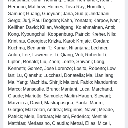
Herndon, Matthew; Holmes, Tova Ray; Homiller,
Samuel; Huang, Guoyuan; Jana, Sudip; Jindariani,
Sergo; Jurj, Paul Bogdan; Kahn, Yonatan; Karpov, Ivan;
Kelliher, David; Kilian, Wolfgang; Kolehmainen, Antti;
Kong, Kyoungchul; Koppenburg, Patrick; Kreher, Nils;
Krintiras, Georgios; Krizka, Karol; Krnjaic, Gordan;
Kuchma, Benjamin T.; Kumar, Nilanjana; Lechner,
Anton; Lee, Lawrence; Li, Qiang; Voti, Roberto Li;
Lipton, Ronald; Liu, Zhen; Lomte, Shivani; Long,
Kenneth; Gomez, Jose Lorenzo; Losito, Roberto; Low,
Ian; Lu, Qianshu; Lucchesi, Donatella; Ma, Lianliang;
Ma, Yang; Machida, Shinji; Maltoni, Fabio; Mandurrino,
Marco; Mansoulie, Bruno; Mantani, Luca; Marchand,
Claude; Mariotto, Samuele; Martin-Haugh, Stewart;
Marzocca, David; Mastrapasqua, Paola; Mauro,
Giorgio; Mazzolari, Andrea; Mcginnis, Navin; Meade,
Patrick; Mele, Barbara; Meloni, Federico; Mentink,
Matthias; Merlassino, Claudia; Metral, Elias; Miceli,