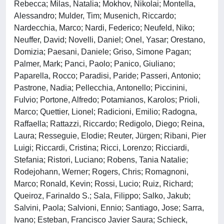
Rebecca; Milas, Natalia; Mokhov, Nikolai; Montella,
Alessandro; Mulder, Tim; Musenich, Riccardo;
Nardecchia, Marco; Nardi, Federico; Neufeld, Niko;
Neuffer, David; Novelli, Daniel; Onel, Yasar; Orestano,
Domizia; Paesani, Daniele; Griso, Simone Pagan;
Palmer, Mark; Panci, Paolo; Panico, Giuliano;
Paparella, Rocco; Paradisi, Paride; Passeri, Antonio;
Pastrone, Nadia; Pellecchia, Antonello; Piccinini,
Fulvio; Portone, Alfredo; Potamianos, Karolos; Prioli,
Marco; Quettier, Lionel; Radicioni, Emilio; Radogna,
Raffaella; Rattazzi, Riccardo; Redigolo, Diego; Reina,
Laura; Resseguie, Elodie; Reuter, Jürgen; Ribani, Pier
Luigi; Riccardi, Cristina; Ricci, Lorenzo; Ricciardi,
Stefania; Ristori, Luciano; Robens, Tania Natalie;
Rodejohann, Werner; Rogers, Chris; Romagnoni,
Marco; Ronald, Kevin; Rossi, Lucio; Ruiz, Richard;
Queiroz, Farinaldo S.; Sala, Filippo; Salko, Jakub;
Salvini, Paola; Salvioni, Ennio; Santiago, Jose; Sarra,
Ivano; Esteban, Francisco Javier Saura; Schieck,