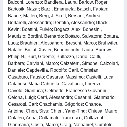
Balconi, Lorenzo; Bandiera, Laura; Barlow, Roger;
Bartosik, Nazar; Barzi, Emanuela; Batsch, Fabian;
Bauce, Matteo; Berg, J. Scott; Bersani, Andrea;
Bertarelli, Alessandro; Bertolin, Alessandro; Black,
Kevin; Boattini, Fulvio; Bogacz, Alex; Bonesini,
Maurizio; Bordini, Bernardo; Bottaro, Salvatore; Bottura,
Luca; Braghieri, Alessandro; Breschi, Marco; Bruhwiler,
Natalie; Buffat, Xavier; Buonincontri, Laura; Burrows,
Philip N.; Burt, Graeme; Buttazzo, Dario; Caiffi,
Barbara; Calviani, Marco; Calzaferri, Simone; Calzolari,
Daniele; Capdevilla, Rodolfo; Carli, Christian;
Casaburo, Fausto; Casarsa, Massimo; Castelli, Luca;
Catanesi, Maria Gabriella; Cavallucci, Lorenzo;
Cavoto, Gianluca; Celiberto, Francesco Giovanni;
Celona, Luigi; Cerri, Alessandro; Cesarini, Gianmario;
Cesarotti, Cari; Chachamis, Grigorios; Chance,
Antoine; Chen, Siyu; Chien, Yang-Ting; Chiesa, Mauro;
Colaleo, Anna; Collamati, Francesco; Collazuol,
Gianmaria; Costa, Marco; Craig, Nathaniel; Curatolo,