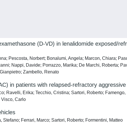
examethasone (D-VD) in lenalidomide exposed/refra
na; Pescosta, Norbert; Bonalumi, Angela; Marcon, Chiara; Pasca
vanni; Nappi, Davide; Porrazzo, Marika; De Marchi, Roberta; Pav
Gianpietro; Zambello, Renato
) in patients with relapsed-refractory aggressiv
co; Ravelli, Erika; Tecchio, Cristina; Sartori, Roberto; Fameng
 Visco, Carlo
ehicles
, Stefano; Ferrari, Marco; Sartori, Roberto; Formentini, Matteo