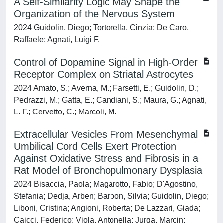
A Self-Similarity Logic May Shape the
Organization of the Nervous System
2024 Guidolin, Diego; Tortorella, Cinzia; De Caro,
Raffaele; Agnati, Luigi F.
Control of Dopamine Signal in High-Order
Receptor Complex on Striatal Astrocytes
2024 Amato, S.; Averna, M.; Farsetti, E.; Guidolin, D.;
Pedrazzi, M.; Gatta, E.; Candiani, S.; Maura, G.; Agnati,
L. F.; Cervetto, C.; Marcoli, M.
Extracellular Vesicles From Mesenchymal
Umbilical Cord Cells Exert Protection
Against Oxidative Stress and Fibrosis in a
Rat Model of Bronchopulmonary Dysplasia
2024 Bisaccia, Paola; Magarotto, Fabio; D'Agostino,
Stefania; Dedja, Arben; Barbon, Silvia; Guidolin, Diego;
Liboni, Cristina; Angioni, Roberta; De Lazzari, Giada;
Caicci, Federico; Viola, Antonella; Jurga, Marcin;