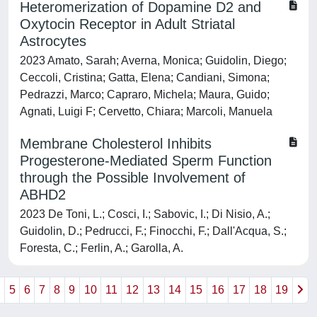
Heteromerization of Dopamine D2 and
Oxytocin Receptor in Adult Striatal
Astrocytes
2023 Amato, Sarah; Averna, Monica; Guidolin, Diego;
Ceccoli, Cristina; Gatta, Elena; Candiani, Simona;
Pedrazzi, Marco; Capraro, Michela; Maura, Guido;
Agnati, Luigi F; Cervetto, Chiara; Marcoli, Manuela
Membrane Cholesterol Inhibits
Progesterone-Mediated Sperm Function
through the Possible Involvement of
ABHD2
2023 De Toni, L.; Cosci, I.; Sabovic, I.; Di Nisio, A.;
Guidolin, D.; Pedrucci, F.; Finocchi, F.; Dall'Acqua, S.;
Foresta, C.; Ferlin, A.; Garolla, A.
4
5
6
7
8
9
10
11
12
13
14
15
16
17
18
19