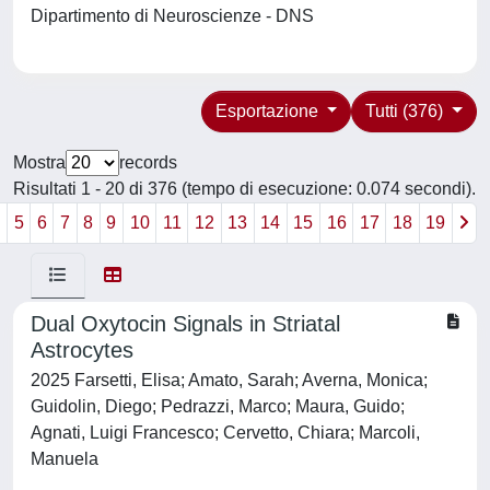
Dipartimento di Neuroscienze - DNS
Esportazione
Tutti (376)
Mostra
records
Risultati 1 - 20 di 376 (tempo di esecuzione: 0.074 secondi).
4
5
6
7
8
9
10
11
12
13
14
15
16
17
18
19
Dual Oxytocin Signals in Striatal
Astrocytes
2025 Farsetti, Elisa; Amato, Sarah; Averna, Monica;
Guidolin, Diego; Pedrazzi, Marco; Maura, Guido;
Agnati, Luigi Francesco; Cervetto, Chiara; Marcoli,
Manuela