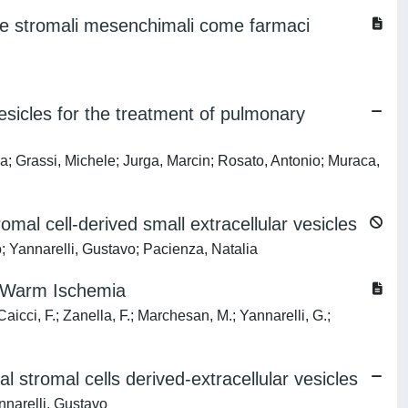
llule stromali mesenchimali come farmaci
vesicles for the treatment of pulmonary
 Grassi, Michele; Jurga, Marcin; Rosato, Antonio; Muraca,
al cell-derived small extracellular vesicles
; Yannarelli, Gustavo; Pacienza, Natalia
d Warm Ischemia
aicci, F.; Zanella, F.; Marchesan, M.; Yannarelli, G.;
stromal cells derived-extracellular vesicles
nnarelli, Gustavo