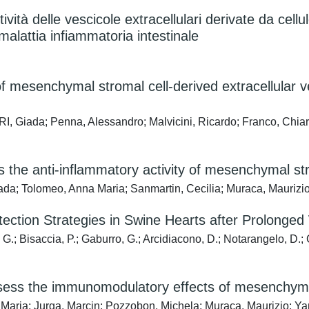
ttività delle vescicole extracellulari derivate da ce
alattia infiammatoria intestinale
 of mesenchymal stromal cell-derived extracellular 
Giada; Penna, Alessandro; Malvicini, Ricardo; Franco, Chiara;
he anti-inflammatory activity of mesenchymal strom
ada; Tolomeo, Anna Maria; Sanmartin, Cecilia; Muraca, Maurizio
tection Strategies in Swine Hearts after Prolonge
G.; Bisaccia, P.; Gaburro, G.; Arcidiacono, D.; Notarangelo, D.; C
ssess the immunomodulatory effects of mesenchymal 
 Maria; Jurga, Marcin; Pozzobon, Michela; Muraca, Maurizio; Ya