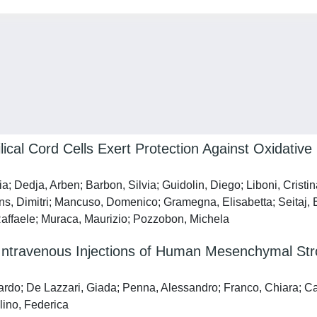
cal Cord Cells Exert Protection Against Oxidative 
; Dedja, Arben; Barbon, Silvia; Guidolin, Diego; Liboni, Cristin
vens, Dimitri; Mancuso, Domenico; Gramegna, Elisabetta; Seitaj,
Raffaele; Muraca, Maurizio; Pozzobon, Michela
nd Intravenous Injections of Human Mesenchymal Stro
ardo; De Lazzari, Giada; Penna, Alessandro; Franco, Chiara; Cai
lino, Federica