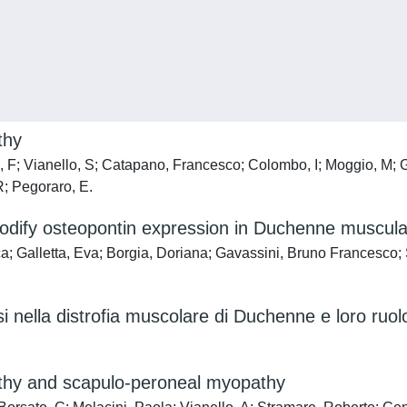
thy
in, F; Vianello, S; Catapano, Francesco; Colombo, I; Moggio, M; 
R; Pegoraro, E.
dify osteopontin expression in Duchenne muscular
ca; Galletta, Eva; Borgia, Doriana; Gavassini, Bruno Francesco; Se
si nella distrofia muscolare di Duchenne e loro ruol
thy and scapulo-peroneal myopathy