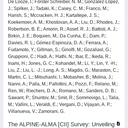
De Looze, I.; Förster Schreiber, N. M.; González-López,
J.; Spilker, J.; Tadaki, K.; Casey, C. M.; Franco, M.;
Harish, S.; Mccracken, H. J.; Kartaltepe, J. S.;
Koekemoer, A. M.; Khostovan, A. A.; Liu, D.; Rhodes, J.;
Robertson, B. E.; Amorin, R.; Assef, R. J.; Battisti, A. J.;
Birkin, J. E.; Boquien, M.; Da Cunha, E.; Dam, P.;
Davies, R. L.; Gómez-Espinoza, D. A.; Ferrara, A.;
Fudamoto, Y.; Gillman, S.; Ginolfi, M.; Gozaliasl, G.;
Gruppioni, C.; Hadi, A.; Hathi, N.; Ibar, E.; Ikeda, R.;
Inami, H.; Jones, G. C.; Kohandel, M.; Li, Y.; Lin, Y. -H.;
Liu, Z.; Liu, L. -J.; Long, A. S.; Magdis, G.; Maraston, C.;
Martin, C. L.; Mitsuhashi, I.; Mobasher, B.; Molina, J.;
Nanni, A.; Palla, M.; Pallottini, A.; Pozzi, F.; Relano, M.;
Ren, W.; Riechers, D. A.; Romano, M.; Sanders, D. B.;
Sawant, P.; Shuntov, M.; Smit, R.; Sommovigo, L.; Talia,
M.; Vallini, L.; Veraldi, E.; Vergani, D.; Vijayan, A. P.;
Villanueva, V.; Zamorani, G.
The ALPINE-ALMA [CII] Survey: Unveiling