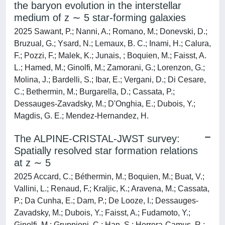
the baryon evolution in the interstellar
medium of z ∼ 5 star-forming galaxies
2025 Sawant, P.; Nanni, A.; Romano, M.; Donevski, D.;
Bruzual, G.; Ysard, N.; Lemaux, B. C.; Inami, H.; Calura,
F.; Pozzi, F.; Malek, K.; Junais, ; Boquien, M.; Faisst, A.
L.; Hamed, M.; Ginolfi, M.; Zamorani, G.; Lorenzon, G.;
Molina, J.; Bardelli, S.; Ibar, E.; Vergani, D.; Di Cesare,
C.; Bethermin, M.; Burgarella, D.; Cassata, P.;
Dessauges-Zavadsky, M.; D'Onghia, E.; Dubois, Y.;
Magdis, G. E.; Mendez-Hernandez, H.
The ALPINE-CRISTAL-JWST survey:
Spatially resolved star formation relations
at z ∼ 5
2025 Accard, C.; Béthermin, M.; Boquien, M.; Buat, V.;
Vallini, L.; Renaud, F.; Kraljic, K.; Aravena, M.; Cassata,
P.; Da Cunha, E.; Dam, P.; De Looze, I.; Dessauges-
Zavadsky, M.; Dubois, Y.; Faisst, A.; Fudamoto, Y.;
Ginolfi, M.; Gruppioni, C.; Han, S.; Herrera-Camus, R.;