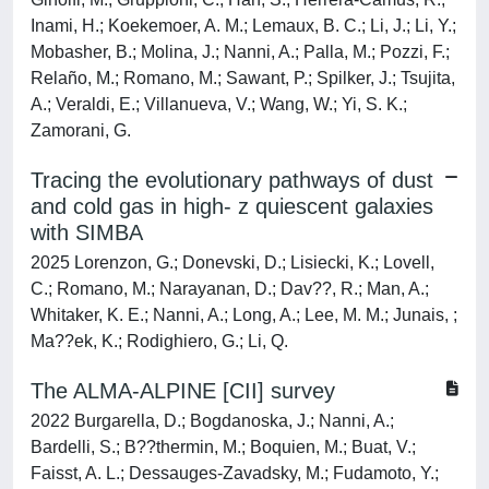
Inami, H.; Koekemoer, A. M.; Lemaux, B. C.; Li, J.; Li, Y.;
Mobasher, B.; Molina, J.; Nanni, A.; Palla, M.; Pozzi, F.;
Relaño, M.; Romano, M.; Sawant, P.; Spilker, J.; Tsujita,
A.; Veraldi, E.; Villanueva, V.; Wang, W.; Yi, S. K.;
Zamorani, G.
Tracing the evolutionary pathways of dust
and cold gas in high- z quiescent galaxies
with SIMBA
2025 Lorenzon, G.; Donevski, D.; Lisiecki, K.; Lovell,
C.; Romano, M.; Narayanan, D.; Dav??, R.; Man, A.;
Whitaker, K. E.; Nanni, A.; Long, A.; Lee, M. M.; Junais, ;
Ma??ek, K.; Rodighiero, G.; Li, Q.
The ALMA-ALPINE [CII] survey
2022 Burgarella, D.; Bogdanoska, J.; Nanni, A.;
Bardelli, S.; B??thermin, M.; Boquien, M.; Buat, V.;
Faisst, A. L.; Dessauges-Zavadsky, M.; Fudamoto, Y.;