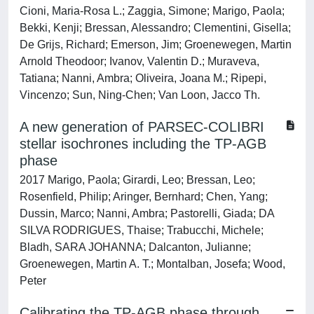
Cioni, Maria-Rosa L.; Zaggia, Simone; Marigo, Paola;
Bekki, Kenji; Bressan, Alessandro; Clementini, Gisella;
De Grijs, Richard; Emerson, Jim; Groenewegen, Martin
Arnold Theodoor; Ivanov, Valentin D.; Muraveva,
Tatiana; Nanni, Ambra; Oliveira, Joana M.; Ripepi,
Vincenzo; Sun, Ning-Chen; Van Loon, Jacco Th.
A new generation of PARSEC-COLIBRI
stellar isochrones including the TP-AGB
phase
2017 Marigo, Paola; Girardi, Leo; Bressan, Leo;
Rosenfield, Philip; Aringer, Bernhard; Chen, Yang;
Dussin, Marco; Nanni, Ambra; Pastorelli, Giada; DA
SILVA RODRIGUES, Thaise; Trabucchi, Michele;
Bladh, SARA JOHANNA; Dalcanton, Julianne;
Groenewegen, Martin A. T.; Montalban, Josefa; Wood,
Peter
Calibrating the TP-AGB phase through