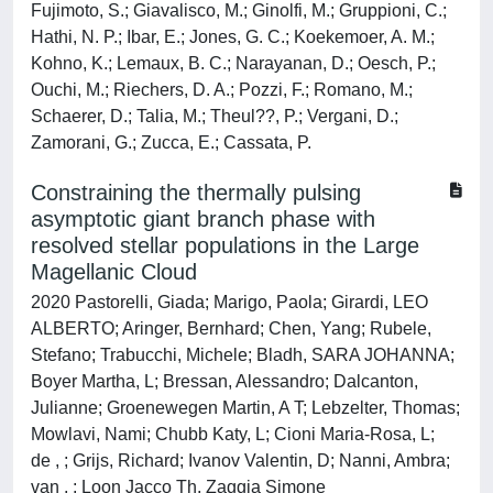
Fujimoto, S.; Giavalisco, M.; Ginolfi, M.; Gruppioni, C.;
Hathi, N. P.; Ibar, E.; Jones, G. C.; Koekemoer, A. M.;
Kohno, K.; Lemaux, B. C.; Narayanan, D.; Oesch, P.;
Ouchi, M.; Riechers, D. A.; Pozzi, F.; Romano, M.;
Schaerer, D.; Talia, M.; Theul??, P.; Vergani, D.;
Zamorani, G.; Zucca, E.; Cassata, P.
Constraining the thermally pulsing
asymptotic giant branch phase with
resolved stellar populations in the Large
Magellanic Cloud
2020 Pastorelli, Giada; Marigo, Paola; Girardi, LEO
ALBERTO; Aringer, Bernhard; Chen, Yang; Rubele,
Stefano; Trabucchi, Michele; Bladh, SARA JOHANNA;
Boyer Martha, L; Bressan, Alessandro; Dalcanton,
Julianne; Groenewegen Martin, A T; Lebzelter, Thomas;
Mowlavi, Nami; Chubb Katy, L; Cioni Maria-Rosa, L;
de , ; Grijs, Richard; Ivanov Valentin, D; Nanni, Ambra;
van , ; Loon Jacco Th, Zaggia Simone