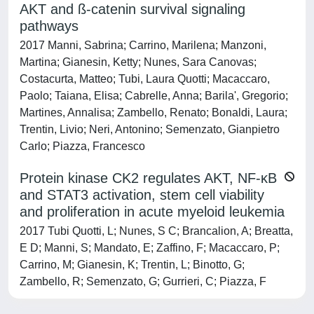
AKT and ß-catenin survival signaling
pathways
2017 Manni, Sabrina; Carrino, Marilena; Manzoni,
Martina; Gianesin, Ketty; Nunes, Sara Canovas;
Costacurta, Matteo; Tubi, Laura Quotti; Macaccaro,
Paolo; Taiana, Elisa; Cabrelle, Anna; Barila', Gregorio;
Martines, Annalisa; Zambello, Renato; Bonaldi, Laura;
Trentin, Livio; Neri, Antonino; Semenzato, Gianpietro
Carlo; Piazza, Francesco
Protein kinase CK2 regulates AKT, NF-κB
and STAT3 activation, stem cell viability
and proliferation in acute myeloid leukemia
2017 Tubi Quotti, L; Nunes, S C; Brancalion, A; Breatta,
E D; Manni, S; Mandato, E; Zaffino, F; Macaccaro, P;
Carrino, M; Gianesin, K; Trentin, L; Binotto, G;
Zambello, R; Semenzato, G; Gurrieri, C; Piazza, F