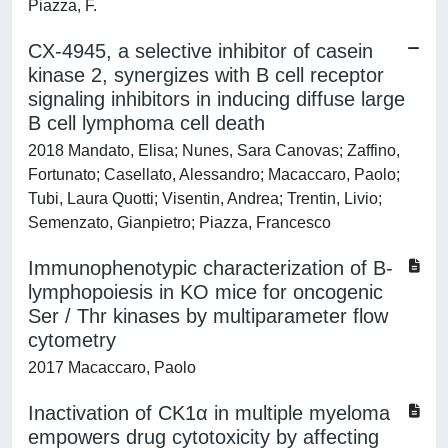
Piazza, F.
CX-4945, a selective inhibitor of casein
kinase 2, synergizes with B cell receptor
signaling inhibitors in inducing diffuse large
B cell lymphoma cell death
2018 Mandato, Elisa; Nunes, Sara Canovas; Zaffino,
Fortunato; Casellato, Alessandro; Macaccaro, Paolo;
Tubi, Laura Quotti; Visentin, Andrea; Trentin, Livio;
Semenzato, Gianpietro; Piazza, Francesco
Immunophenotypic characterization of B-
lymphopoiesis in KO mice for oncogenic
Ser / Thr kinases by multiparameter flow
cytometry
2017 Macaccaro, Paolo
Inactivation of CK1α in multiple myeloma
empowers drug cytotoxicity by affecting