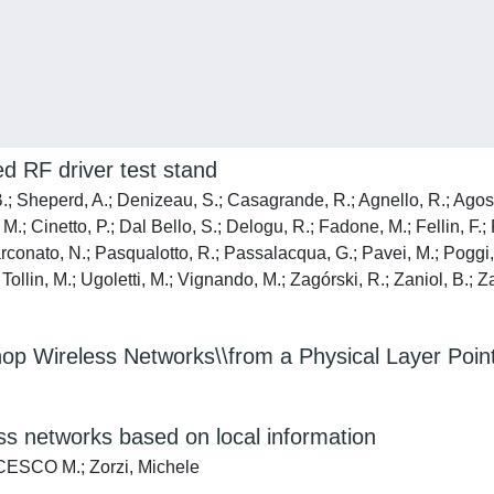
d RF driver test stand
B.; Sheperd, A.; Denizeau, S.; Casagrande, R.; Agnello, R.; Agostin
.; Cinetto, P.; Dal Bello, S.; Delogu, R.; Fadone, M.; Fellin, F.; 
conato, N.; Pasqualotto, R.; Passalacqua, G.; Pavei, M.; Poggi, 
; Tollin, M.; Ugoletti, M.; Vignando, M.; Zagórski, R.; Zaniol, B.; Z
hop Wireless Networks\\from a Physical Layer Poin
ess networks based on local information
NCESCO M.; Zorzi, Michele