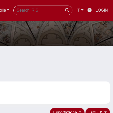
glia
IT
LOGIN
Esportazione
Tutti (3)