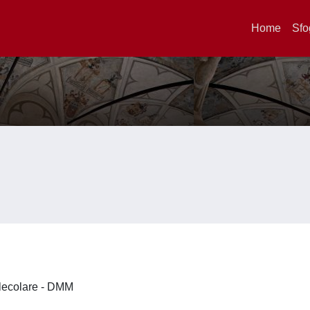
Home
Sfo
olecolare - DMM