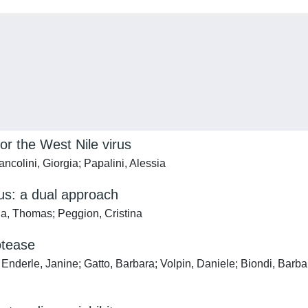
r the West Nile virus
ncolini, Giorgia; Papalini, Alessia
rus: a dual approach
lla, Thomas; Peggion, Cristina
otease
nderle, Janine; Gatto, Barbara; Volpin, Daniele; Biondi, Barbar