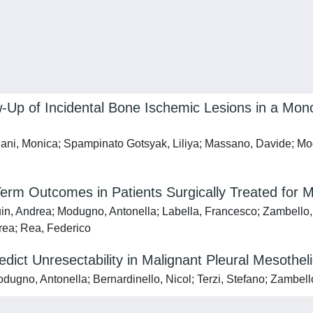
Up of Incidental Bone Ischemic Lesions in a Mono-
liani, Monica; Spampinato Gotsyak, Liliya; Massano, Davide; Mod
Term Outcomes in Patients Surgically Treated for 
Zuin, Andrea; Modugno, Antonella; Labella, Francesco; Zambello,
drea; Rea, Federico
ct Unresectability in Malignant Pleural Mesothe
odugno, Antonella; Bernardinello, Nicol; Terzi, Stefano; Zambell