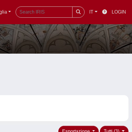
glia
IT
LOGIN
Esportazione
Tutti (3)