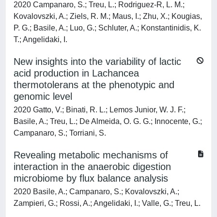
2020 Campanaro, S.; Treu, L.; Rodriguez-R, L. M.;
Kovalovszki, A.; Ziels, R. M.; Maus, I.; Zhu, X.; Kougias,
P. G.; Basile, A.; Luo, G.; Schluter, A.; Konstantinidis, K.
T.; Angelidaki, I.
New insights into the variability of lactic
acid production in Lachancea
thermotolerans at the phenotypic and
genomic level
2020 Gatto, V.; Binati, R. L.; Lemos Junior, W. J. F.;
Basile, A.; Treu, L.; De Almeida, O. G. G.; Innocente, G.;
Campanaro, S.; Torriani, S.
Revealing metabolic mechanisms of
interaction in the anaerobic digestion
microbiome by flux balance analysis
2020 Basile, A.; Campanaro, S.; Kovalovszki, A.;
Zampieri, G.; Rossi, A.; Angelidaki, I.; Valle, G.; Treu, L.