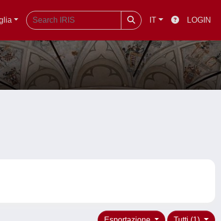
glia
IT
LOGIN
Esportazione
Tutti (1)