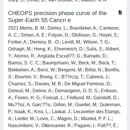
CHEOPS precision phase curve of the
Super-Earth 55 Cancri e
2021 Morris, B. M.; Delrez, L.; Brandeker, A.; Cameron,
A. C.; Simon, A. E.; Futyan, D.; Olofsson, G.; Hoyer, S.;
Fortier, A.; Demory, B. -O.; Lendl, M.; Wilson, T. G.;
Oshagh, M.; Heng, K.; Ehrenreich, D.; Sulis, S.; Alibert,
Y.; Alonso, R.; Anglada Escud??, G.; Barrado, D.;
Barros, S. C. C.; Baumjohann, W.; Beck, M.; Beck, T.;
Bekkelien, A.; Benz, W.; Bergomi, M.; Billot, N.; Bonfils,
X.; Bourrier, V.; Broeg, C.; B??rczy, T.; Cabrera, J.;
Charnoz, S.; Davies, M. B.; De Miguel Ferreras, D.;
Deleuil, M.; Deline, A.; Demangeon, O. D. S.; Erikson,
A.; Floren, H. G.; Fossati, L.; Fridlund, M.; Gandolfi, D.;
Mu??oz, A. Garc??a.; Gillon, M.; Guedel, M.; Guterman,
P.; Isaak, K.; Kiss, L.; Laskar, J.; Lecavelier des Etangs,
A.; Lieder, M.; Lovis, C.; Magrin, D.; Maxted, P. F. L.;
Nascimbeni, V.; Ottensamer, R.; Pagano, I.; Pall??, E.;