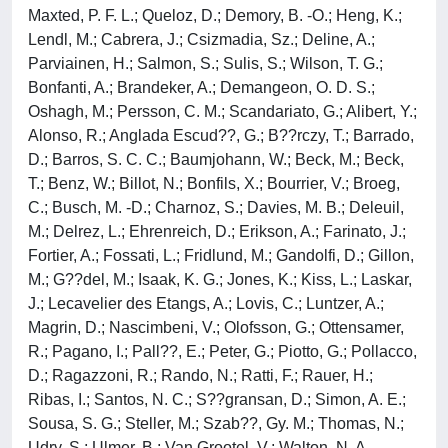
Maxted, P. F. L.; Queloz, D.; Demory, B. -O.; Heng, K.;
Lendl, M.; Cabrera, J.; Csizmadia, Sz.; Deline, A.;
Parviainen, H.; Salmon, S.; Sulis, S.; Wilson, T. G.;
Bonfanti, A.; Brandeker, A.; Demangeon, O. D. S.;
Oshagh, M.; Persson, C. M.; Scandariato, G.; Alibert, Y.;
Alonso, R.; Anglada Escud??, G.; B??rczy, T.; Barrado,
D.; Barros, S. C. C.; Baumjohann, W.; Beck, M.; Beck,
T.; Benz, W.; Billot, N.; Bonfils, X.; Bourrier, V.; Broeg,
C.; Busch, M. -D.; Charnoz, S.; Davies, M. B.; Deleuil,
M.; Delrez, L.; Ehrenreich, D.; Erikson, A.; Farinato, J.;
Fortier, A.; Fossati, L.; Fridlund, M.; Gandolfi, D.; Gillon,
M.; G??del, M.; Isaak, K. G.; Jones, K.; Kiss, L.; Laskar,
J.; Lecavelier des Etangs, A.; Lovis, C.; Luntzer, A.;
Magrin, D.; Nascimbeni, V.; Olofsson, G.; Ottensamer,
R.; Pagano, I.; Pall??, E.; Peter, G.; Piotto, G.; Pollacco,
D.; Ragazzoni, R.; Rando, N.; Ratti, F.; Rauer, H.;
Ribas, I.; Santos, N. C.; S??gransan, D.; Simon, A. E.;
Sousa, S. G.; Steller, M.; Szab??, Gy. M.; Thomas, N.;
Udry, S.; Ulmer, B.; Van Grootel, V.; Walton, N. A.