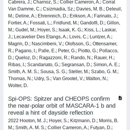
Cabrera, J.; Charnoz, S.; Collier Cameron, A.; Corral
Van Damme, C.; Csizmadia, Sz.; Davies, M. B.; Deleuil,
M.; Deline, A.; Ehrenreich, D.; Erikson, A.; Farinato, J.;
Fortier, A.; Fossati, L.; Fridlund, M.; Gandolfi, D.; Gillon,
M.; Gudel, M.; Hoyer, S.; Isaak, K. G.; Kiss, L.; Laskar,
J.; Lecavelier Des Etangs, A.; Lovis, C.; Luntzer, A.;
Magrin, D.; Nascimbeni, V.; Olofsson, G.; Ottensamer,
R.; Pagano, I.; Palle, E.; Peter, G.; Piotto, G.; Pollacco,
D.; Queloz, D.; Ragazzoni, R.; Rando, N.; Rauer, H.;
Ribas, I.; Scandariato, G.; Segransan, D.; Simon, A. E.;
Smith, A. M. S.; Sousa, S. G.; Steller, M.; Szabo, G. M.;
Thomas, N.; Udry, S.; Van Grootel, V.; Walton, N.;
Wolter, D.
Spi-OPS: Spitzer and CHEOPS confirm
the near-polar orbit of MASCARA-1 b and
reveal a hint of dayside reflection
2022 Hooton, M. J.; Hoyer, S.; Kitzmann, D.; Morris, B.
M.; Smith, A. M. S.; Collier Cameron, A.; Futyan, D.;