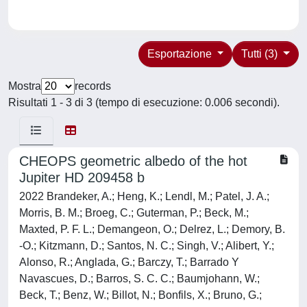
Esportazione
Tutti (3)
Mostra
records
Risultati 1 - 3 di 3 (tempo di esecuzione: 0.006 secondi).
CHEOPS geometric albedo of the hot
Jupiter HD 209458 b
2022 Brandeker, A.; Heng, K.; Lendl, M.; Patel, J. A.;
Morris, B. M.; Broeg, C.; Guterman, P.; Beck, M.;
Maxted, P. F. L.; Demangeon, O.; Delrez, L.; Demory, B.
-O.; Kitzmann, D.; Santos, N. C.; Singh, V.; Alibert, Y.;
Alonso, R.; Anglada, G.; Barczy, T.; Barrado Y
Navascues, D.; Barros, S. C. C.; Baumjohann, W.;
Beck, T.; Benz, W.; Billot, N.; Bonfils, X.; Bruno, G.;