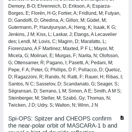
Demory, B-O; Ehrenreich, D; Erikson, A; Esparza-
Borges, E; Florén, H-G; Fortier, A; Fridlund, M; Futyan,
D; Gandolfi, D; Ghedina, A; Gillon, M; Güdel, M;
Gutermann, P; Harutyunyan, A; Heng, K; Isaak, K G;
Jenkins, J M; Kiss, L; Laskar, J; Etangs, A Lecavelier
des; Lendl, M; Lovis, C; Magrin, D; Marafatto, L;
Fiorenzano, A F Martinez; Maxted, P F L; Mayor, M;
Micela, G; Molinari, E; Murgas, F; Narita, N; Olofsson,
G; Ottensamer, R; Pagano, I; Pasetti, A; Pedani, M;
Pepe, F A; Peter, G; Phillips, D F; Pollacco, D; Queloz,
D; Ragazzoni, R; Rando, N; Ratti, F; Rauer, H; Ribas, I;
Santos, N C; Sasselov, D; Scandariato, G; Seager, S;
Ségransan, D; Serrano, L M; Simon, A E; Smith, A M S;
Steinberger, M; Steller, M; Szabó, Gy; Thomas, N;
Twicken, J D; Udry, S; Walton, N; Winn, J N
Spi-OPS: Spitzer and CHEOPS confirm
the near-polar orbit of MASCARA-1 b and