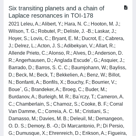
Six transiting planets and a chain of
Laplace resonances in TOI-178
2021 Leleu, A.; Alibert, Y.; Hara, N. C.; Hooton, M. J.;
Wilson, T. G.; Robutel, P.; Delisle, J. -B.; Laskar, J.;
Hoyer, S.; Lovis, C.; Bryant, E. M.; Ducrot, E.; Cabrera,
J.; Delrez, L.; Acton, J. S.; Adibekyan, V.; Allart, R.;
Allende Prieto, C.; Alonso, R.; Alves, D.; Anderson, D.
R.; Angerhausen, D.; Anglada Escude´, G.; Asquier, J.;
Barrado, D.; Barros, S. C. C.; Baumjohann, W.; Bayliss,
D.; Beck, M.; Beck, T.; Bekkelien, A.; Benz, W.; Billot,
N.; Bonfanti, A.; Bonfils, X.; Bouchy, F.; Bourrier, V.;
Boue´, G.; Brandeker, A.; Broeg, C.; Buder, M.;
Burdanov, A.; Burleigh, M. R.; Ba´rczy, T.; Cameron, A.
C.; Chamberlain, S.; Charnoz, S.; Cooke, B. F.; Corral
Van Damme, C.; Correia, A. C. M.; Cristiani, S.;
Damasso, M.; Davies, M. B.; Deleuil, M.; Demangeon,
O. D. S.; Demory, B. -O.; Di Marcantonio, P.; Di Persio,
G.; Dumusque, X.; Ehrenreich, D.; Erikson, A.; Figueira,