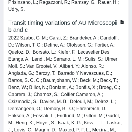
Prisinzano, L.; Ragazzoni, R.; Ramsay, G.; Rauer, H.;
Udry, S.
Transit timing variations of AU Microscopii
b and c
2022 Szabo, G. M.; Garai, Z.; Brandeker, A.; Gandolfi,
D.; Wilson, T. G.; Deline, A.; Olofsson, G.; Fortier, A.;
Queloz, D.; Borsato, L.; Kiefer, F.; Lecavelier Des
Etangs, A.; Lendl, M.; Serrano, L. M.; Sulis, S.; Ulmer
Moll, S.; Van Grootel, V.; Alibert, Y.; Alonso, R.;
Anglada, G.; Barczy, T.; Barrado Y Navascues, D.;
Barros, S. C. C.; Baumjohann, W.; Beck, M.; Beck, T.;
Benz, W.; Billot, N.; Bonfanti, A.; Bonfils, X.; Broeg, C.;
Cabrera, J.; Charnoz, S.; Collier Cameron, A.;
Csizmadia, S.; Davies, M. B.; Deleuil, M.; Delrez, L.;
Demangeon, O.; Demory, B. -O.; Ehrenreich, D.;
Erikson, A.; Fossati, L.; Fridlund, M.; Gillon, M.; Gudel,
M.; Heng, K.; Hoyer, S.; Isaak, K. G.; Kiss, L. L.; Laskar,
J.; Lovis, C.; Magrin, D.; Maxted, P. F. L.; Mecina, M.;