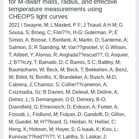
for M-dwarf mass, radius, and effective
temperature measurements using
CHEOPS light curves
2021 I Swayne, M; L Maxted, P F; J Triaud, A H M; G
Sousa, S; Broeg, C; Flor??n, H-G; Guterman, P; E
Simon, A; Boisse, I; Bonfanti, A; Martin, D; Santerne, A;
Salmon, S; R Standing, M; Van??grootel, V; G Wilson,
T; Alibert, Y; Alonso, R; Anglada??escud??, G; Asquier,
J; B??rczy, T; Barrado, D; C Barros, S C; Battley, M;
Baumjohann, W; Beck, M; Beck, T; Bekkelien, A; Benz,
W; Billot, N; Bonfils, X; Brandeker, A; Busch, M-D;
Cabrera, J; Charnoz, S; Collier??cameron, A;
Csizmadia, Sz; B Davies, M; Deleuil, M; Deline, A;
Delrez, L; S Demangeon, O D; Demory, B-O;
Dransfield, G; Ehrenreich, D; Erikson, A; Fortier, A;
Fossati, L; Fridlund, M; Futyan, D; Gandolfi, D; Gillon,
M; Guedel, M; H??brard, G; Heidari, N; Hellier, C;
Heng, K; Hobson, M; Hoyer, S; G Isaak, K; Kiss, L;
Kunovac??hod??i??, V; Lalitha, S; Laskar, J;