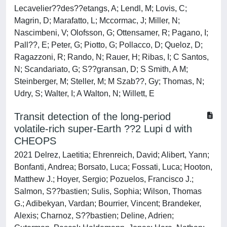
Lecavelier??des??etangs, A; Lendl, M; Lovis, C;
Magrin, D; Marafatto, L; Mccormac, J; Miller, N;
Nascimbeni, V; Olofsson, G; Ottensamer, R; Pagano, I;
Pall??, E; Peter, G; Piotto, G; Pollacco, D; Queloz, D;
Ragazzoni, R; Rando, N; Rauer, H; Ribas, I; C Santos,
N; Scandariato, G; S??gransan, D; S Smith, A M;
Steinberger, M; Steller, M; M Szab??, Gy; Thomas, N;
Udry, S; Walter, I; A Walton, N; Willett, E
Transit detection of the long-period
volatile-rich super-Earth ??2 Lupi d with
CHEOPS
2021 Delrez, Laetitia; Ehrenreich, David; Alibert, Yann;
Bonfanti, Andrea; Borsato, Luca; Fossati, Luca; Hooton,
Matthew J.; Hoyer, Sergio; Pozuelos, Francisco J.;
Salmon, S??bastien; Sulis, Sophia; Wilson, Thomas
G.; Adibekyan, Vardan; Bourrier, Vincent; Brandeker,
Alexis; Charnoz, S??bastien; Deline, Adrien;