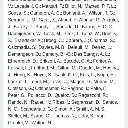
V.; Lacedelli, G.; Marzari, F.; Billot, N.; Maxted, P. F. L.;
Sousa, S.; Cameron, A. C.; Bonfanti, A.; Wilson, T. G.;
Serrano, L. M.; Garai, Z.; Alibert, Y.; Alonso, R.; Asquier,
J.; Barczy, T.; Bandy, T.; Barrado, D.; Barros, S. C. C.;
Baumjohann, W.; Beck, M.; Beck, T.; Benz, W.; Bonfils,
X.; Brandeker, A.; Broeg, C.; Cabrera, J.; Charnoz, S.;
Csizmadia, S.; Davies, M. B.; Deleuil, M.; Delrez, L.;
Demangeon, O.; Demory, B. -O.; Des Etangs, A. L.;
Ehrenreich, D.; Erikson, A.; Escude, G. A.; Fortier, A.;
Fossati, L.; Fridlund, M.; Gillon, M.; Guedel, M.; Hasiba,
J.; Heng, K.; Hoyer, S.; Isaak, K. G.; Kiss, L.; Kopp, E.;
Laskar, J.; Lendl, M.; Lovis, C.; Magrin, D.; Munari, M.;
Olofsson, G.; Ottensamer, R.; Pagano, I.; Palle, E.;
Peter, G.; Pollacco, D.; Queloz, D.; Ragazzoni, R.;
Rando, N.; Rauer, H.; Ribas, I.; Segransan, D.; Santos,
N. C.; Scandariato, G.; Simon, A.; Smith, A. M. S.;
Steller, M.; Szabo, G.; Thomas, N.; Udry, S.; Van
Grootel, V.; Walton, N.