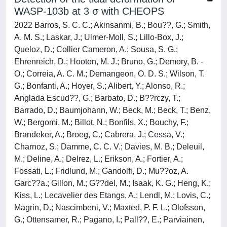
WASP-103b at 3 σ with CHEOPS
2022 Barros, S. C. C.; Akinsanmi, B.; Bou??, G.; Smith,
A. M. S.; Laskar, J.; Ulmer-Moll, S.; Lillo-Box, J.;
Queloz, D.; Collier Cameron, A.; Sousa, S. G.;
Ehrenreich, D.; Hooton, M. J.; Bruno, G.; Demory, B. -
O.; Correia, A. C. M.; Demangeon, O. D. S.; Wilson, T.
G.; Bonfanti, A.; Hoyer, S.; Alibert, Y.; Alonso, R.;
Anglada Escud??, G.; Barbato, D.; B??rczy, T.;
Barrado, D.; Baumjohann, W.; Beck, M.; Beck, T.; Benz,
W.; Bergomi, M.; Billot, N.; Bonfils, X.; Bouchy, F.;
Brandeker, A.; Broeg, C.; Cabrera, J.; Cessa, V.;
Charnoz, S.; Damme, C. C. V.; Davies, M. B.; Deleuil,
M.; Deline, A.; Delrez, L.; Erikson, A.; Fortier, A.;
Fossati, L.; Fridlund, M.; Gandolfi, D.; Mu??oz, A.
Garc??a.; Gillon, M.; G??del, M.; Isaak, K. G.; Heng, K.;
Kiss, L.; Lecavelier des Etangs, A.; Lendl, M.; Lovis, C.;
Magrin, D.; Nascimbeni, V.; Maxted, P. F. L.; Olofsson,
G.; Ottensamer, R.; Pagano, I.; Pall??, E.; Parviainen,