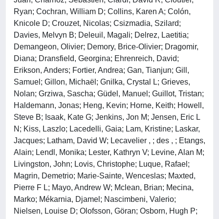
Ryan; Cochran, William D; Collins, Karen A; Colón,
Knicole D; Crouzet, Nicolas; Csizmadia, Szilard;
Davies, Melvyn B; Deleuil, Magali; Delrez, Laetitia;
Demangeon, Olivier; Demory, Brice-Olivier; Dragomir,
Diana; Dransfield, Georgina; Ehrenreich, David;
Erikson, Anders; Fortier, Andrea; Gan, Tianjun; Gill,
Samuel; Gillon, Michaël; Gnilka, Crystal L; Grieves,
Nolan; Grziwa, Sascha; Güdel, Manuel; Guillot, Tristan;
Haldemann, Jonas; Heng, Kevin; Horne, Keith; Howell,
Steve B; Isaak, Kate G; Jenkins, Jon M; Jensen, Eric L
N; Kiss, Laszlo; Lacedelli, Gaia; Lam, Kristine; Laskar,
Jacques; Latham, David W; Lecavelier , ; des , ; Etangs,
Alain; Lendl, Monika; Lester, Kathryn V; Levine, Alan M;
Livingston, John; Lovis, Christophe; Luque, Rafael;
Magrin, Demetrio; Marie-Sainte, Wenceslas; Maxted,
Pierre F L; Mayo, Andrew W; Mclean, Brian; Mecina,
Marko; Mékarnia, Djamel; Nascimbeni, Valerio;
Nielsen, Louise D; Olofsson, Göran; Osborn, Hugh P;