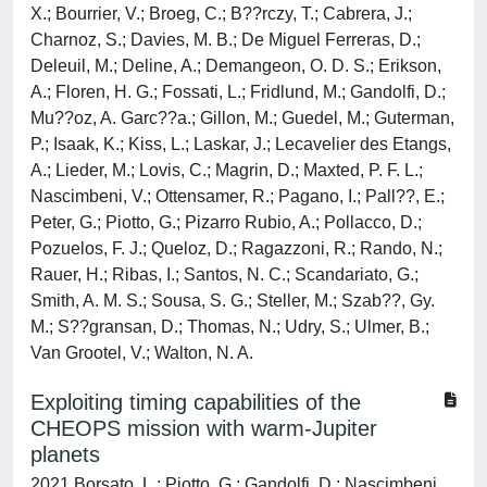
X.; Bourrier, V.; Broeg, C.; B??rczy, T.; Cabrera, J.;
Charnoz, S.; Davies, M. B.; De Miguel Ferreras, D.;
Deleuil, M.; Deline, A.; Demangeon, O. D. S.; Erikson,
A.; Floren, H. G.; Fossati, L.; Fridlund, M.; Gandolfi, D.;
Mu??oz, A. Garc??a.; Gillon, M.; Guedel, M.; Guterman,
P.; Isaak, K.; Kiss, L.; Laskar, J.; Lecavelier des Etangs,
A.; Lieder, M.; Lovis, C.; Magrin, D.; Maxted, P. F. L.;
Nascimbeni, V.; Ottensamer, R.; Pagano, I.; Pall??, E.;
Peter, G.; Piotto, G.; Pizarro Rubio, A.; Pollacco, D.;
Pozuelos, F. J.; Queloz, D.; Ragazzoni, R.; Rando, N.;
Rauer, H.; Ribas, I.; Santos, N. C.; Scandariato, G.;
Smith, A. M. S.; Sousa, S. G.; Steller, M.; Szab??, Gy.
M.; S??gransan, D.; Thomas, N.; Udry, S.; Ulmer, B.;
Van Grootel, V.; Walton, N. A.
Exploiting timing capabilities of the
CHEOPS mission with warm-Jupiter
planets
2021 Borsato, L.; Piotto, G.; Gandolfi, D.; Nascimbeni,