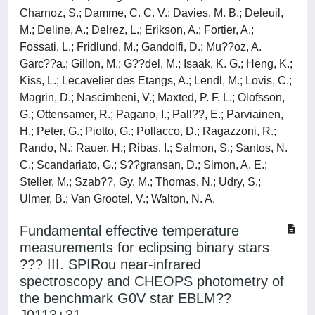
Charnoz, S.; Damme, C. C. V.; Davies, M. B.; Deleuil,
M.; Deline, A.; Delrez, L.; Erikson, A.; Fortier, A.;
Fossati, L.; Fridlund, M.; Gandolfi, D.; Mu??oz, A.
Garc??a.; Gillon, M.; G??del, M.; Isaak, K. G.; Heng, K.;
Kiss, L.; Lecavelier des Etangs, A.; Lendl, M.; Lovis, C.;
Magrin, D.; Nascimbeni, V.; Maxted, P. F. L.; Olofsson,
G.; Ottensamer, R.; Pagano, I.; Pall??, E.; Parviainen,
H.; Peter, G.; Piotto, G.; Pollacco, D.; Ragazzoni, R.;
Rando, N.; Rauer, H.; Ribas, I.; Salmon, S.; Santos, N.
C.; Scandariato, G.; S??gransan, D.; Simon, A. E.;
Steller, M.; Szab??, Gy. M.; Thomas, N.; Udry, S.;
Ulmer, B.; Van Grootel, V.; Walton, N. A.
Fundamental effective temperature
measurements for eclipsing binary stars
??? III. SPIRou near-infrared
spectroscopy and CHEOPS photometry of
the benchmark G0V star EBLM??