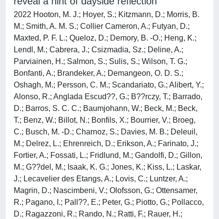
reveal a hint of dayside reflection
2022 Hooton, M. J.; Hoyer, S.; Kitzmann, D.; Morris, B.
M.; Smith, A. M. S.; Collier Cameron, A.; Futyan, D.;
Maxted, P. F. L.; Queloz, D.; Demory, B. -O.; Heng, K.;
Lendl, M.; Cabrera, J.; Csizmadia, Sz.; Deline, A.;
Parviainen, H.; Salmon, S.; Sulis, S.; Wilson, T. G.;
Bonfanti, A.; Brandeker, A.; Demangeon, O. D. S.;
Oshagh, M.; Persson, C. M.; Scandariato, G.; Alibert, Y.;
Alonso, R.; Anglada Escud??, G.; B??rczy, T.; Barrado,
D.; Barros, S. C. C.; Baumjohann, W.; Beck, M.; Beck,
T.; Benz, W.; Billot, N.; Bonfils, X.; Bourrier, V.; Broeg,
C.; Busch, M. -D.; Charnoz, S.; Davies, M. B.; Deleuil,
M.; Delrez, L.; Ehrenreich, D.; Erikson, A.; Farinato, J.;
Fortier, A.; Fossati, L.; Fridlund, M.; Gandolfi, D.; Gillon,
M.; G??del, M.; Isaak, K. G.; Jones, K.; Kiss, L.; Laskar,
J.; Lecavelier des Etangs, A.; Lovis, C.; Luntzer, A.;
Magrin, D.; Nascimbeni, V.; Olofsson, G.; Ottensamer,
R.; Pagano, I.; Pall??, E.; Peter, G.; Piotto, G.; Pollacco,
D.; Ragazzoni, R.; Rando, N.; Ratti, F.; Rauer, H.;