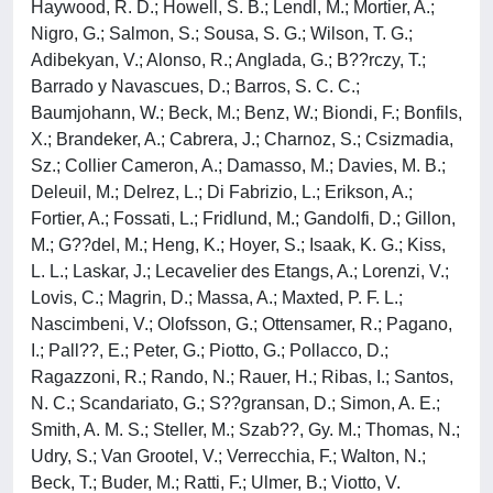
Haywood, R. D.; Howell, S. B.; Lendl, M.; Mortier, A.;
Nigro, G.; Salmon, S.; Sousa, S. G.; Wilson, T. G.;
Adibekyan, V.; Alonso, R.; Anglada, G.; B??rczy, T.;
Barrado y Navascues, D.; Barros, S. C. C.;
Baumjohann, W.; Beck, M.; Benz, W.; Biondi, F.; Bonfils,
X.; Brandeker, A.; Cabrera, J.; Charnoz, S.; Csizmadia,
Sz.; Collier Cameron, A.; Damasso, M.; Davies, M. B.;
Deleuil, M.; Delrez, L.; Di Fabrizio, L.; Erikson, A.;
Fortier, A.; Fossati, L.; Fridlund, M.; Gandolfi, D.; Gillon,
M.; G??del, M.; Heng, K.; Hoyer, S.; Isaak, K. G.; Kiss,
L. L.; Laskar, J.; Lecavelier des Etangs, A.; Lorenzi, V.;
Lovis, C.; Magrin, D.; Massa, A.; Maxted, P. F. L.;
Nascimbeni, V.; Olofsson, G.; Ottensamer, R.; Pagano,
I.; Pall??, E.; Peter, G.; Piotto, G.; Pollacco, D.;
Ragazzoni, R.; Rando, N.; Rauer, H.; Ribas, I.; Santos,
N. C.; Scandariato, G.; S??gransan, D.; Simon, A. E.;
Smith, A. M. S.; Steller, M.; Szab??, Gy. M.; Thomas, N.;
Udry, S.; Van Grootel, V.; Verrecchia, F.; Walton, N.;
Beck, T.; Buder, M.; Ratti, F.; Ulmer, B.; Viotto, V.