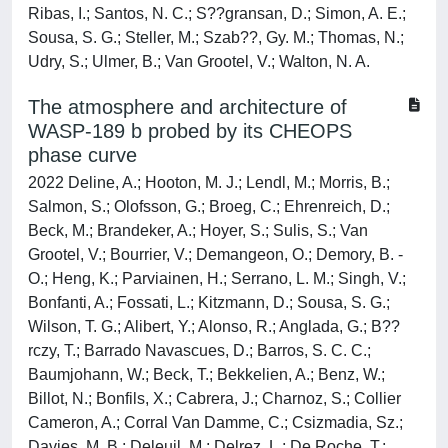
Ribas, I.; Santos, N. C.; S??gransan, D.; Simon, A. E.;
Sousa, S. G.; Steller, M.; Szab??, Gy. M.; Thomas, N.;
Udry, S.; Ulmer, B.; Van Grootel, V.; Walton, N. A.
The atmosphere and architecture of
WASP-189 b probed by its CHEOPS
phase curve
2022 Deline, A.; Hooton, M. J.; Lendl, M.; Morris, B.;
Salmon, S.; Olofsson, G.; Broeg, C.; Ehrenreich, D.;
Beck, M.; Brandeker, A.; Hoyer, S.; Sulis, S.; Van
Grootel, V.; Bourrier, V.; Demangeon, O.; Demory, B. -
O.; Heng, K.; Parviainen, H.; Serrano, L. M.; Singh, V.;
Bonfanti, A.; Fossati, L.; Kitzmann, D.; Sousa, S. G.;
Wilson, T. G.; Alibert, Y.; Alonso, R.; Anglada, G.; B??
rczy, T.; Barrado Navascues, D.; Barros, S. C. C.;
Baumjohann, W.; Beck, T.; Bekkelien, A.; Benz, W.;
Billot, N.; Bonfils, X.; Cabrera, J.; Charnoz, S.; Collier
Cameron, A.; Corral Van Damme, C.; Csizmadia, Sz.;
Davies, M. B.; Deleuil, M.; Delrez, L.; De Roche, T.;