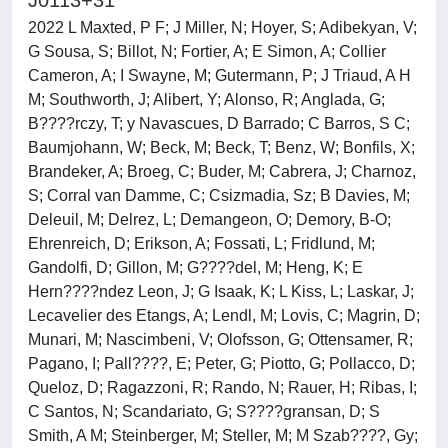
J0113+31
2022 L Maxted, P F; J Miller, N; Hoyer, S; Adibekyan, V;
G Sousa, S; Billot, N; Fortier, A; E Simon, A; Collier
Cameron, A; I Swayne, M; Gutermann, P; J Triaud, A H
M; Southworth, J; Alibert, Y; Alonso, R; Anglada, G;
B????rczy, T; y Navascues, D Barrado; C Barros, S C;
Baumjohann, W; Beck, M; Beck, T; Benz, W; Bonfils, X;
Brandeker, A; Broeg, C; Buder, M; Cabrera, J; Charnoz,
S; Corral van Damme, C; Csizmadia, Sz; B Davies, M;
Deleuil, M; Delrez, L; Demangeon, O; Demory, B-O;
Ehrenreich, D; Erikson, A; Fossati, L; Fridlund, M;
Gandolfi, D; Gillon, M; G????del, M; Heng, K; E
Hern????ndez Leon, J; G Isaak, K; L Kiss, L; Laskar, J;
Lecavelier des Etangs, A; Lendl, M; Lovis, C; Magrin, D;
Munari, M; Nascimbeni, V; Olofsson, G; Ottensamer, R;
Pagano, I; Pall????, E; Peter, G; Piotto, G; Pollacco, D;
Queloz, D; Ragazzoni, R; Rando, N; Rauer, H; Ribas, I;
C Santos, N; Scandariato, G; S????gransan, D; S
Smith, A M; Steinberger, M; Steller, M; M Szab????, Gy;