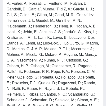
P.; Fortier, A.; Fossati, L.; Fridlund, M.; Futyan, D.;
Gandolfi, D.; Garcia´, Muno&; Tild Z, A.; Garcia, L. J.;
Gill, S.; Gillen, E.; Gillon, M.; Goad, M. R.; Gonza´lez
Herna´ndez, J. I.; Guedel, M.; Gu¨nther, M. N.;
Haldemann, J.; Henderson, B.; Heng, K.; Hogan, A. E.;
Isaak, K.; Jehin, E.; Jenkins, J. S.; Jorda´n, A.; Kiss, L.;
Kristiansen, M. H.; Lam, K.; Lavie, B.; Lecavelier Des
Etangs, A.; Lendl, M.; Lillo-Box, J.; Lo Curto, G.; Magrin,
D.; Martins, C. J. A. P.; Maxted, P. F. L.; Mccormac, J.;
Mehner, A.; Micela, G.; Molaro, P.; Moyano, M.; Murray,
C. A.; Nascimbeni, V.; Nunes, N. J.; Olofsson, G.;
Osborn, H. P.; Oshagh, M.; Ottensamer, R.; Pagano, I.;
Palle´, E.; Pedersen, P. P.; Pepe, F. A.; Persson, C. M.;
Peter, G.; Piotto, G.; Polenta, G.; Pollacco, D.; Poretti,
E.; Pozuelos, F. J.; Queloz, D.; Ragazzoni, R.; Rando,
N.; Ratti, F.; Rauer, H.; Raynard, L.; Rebolo, R.;
Reimers, C.; Ribas, I.; Santos, N. C.; Scandariato, G.;
Schneider, J.; Sebastian, D.; Sestovic, M.; Simon, A. E.;
Smith, A. M. S.; Sousa, S. G.; Sozzetti, A.; Steller, M.;