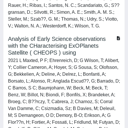
Rauer, H.; Ribas, I.; Santos, N. C.; Scandariato, G.; S??
gransan, D.; Silvotti, R.; Simon, A. E.; Smith, A. M. S.;
Steller, M.; Szab??, G. M.; Thomas, N.; Udry, S.; Viotto,
V.; Walton, N. A.; Westerdorff, K.; Wilson, T. G.
Analysis of Early Science observations
with the CHaracterising ExOPlanets
Satellite ( CHEOPS ) using
2021 L Maxted, P F; Ehrenreich, D; G Wilson, T; Alibert,
Y; Collier Cameron, A; Hoyer, S; G Sousa, S; Olofsson,
G; Bekkelien, A; Deline, A; Delrez, L; Bonfanti, A;
Borsato, L; Alonso, R; Anglada Escud??, G; Barrado, D;
C Barros, S C; Baumjohann, W; Beck, M; Beck, T;
Benz, W; Billot, N; Biondi, F; Bonfils, X; Brandeker, A;
Broeg, C; B??rczy, T; Cabrera, J; Charnoz, S; Corral
Van Damme, C; Csizmadia, Sz; B Davies, M; Deleuil,
M; S Demangeon, O D; Demory, B-O; Erikson, A; G
Flor??n, H; Fortier, A; Fossati, L; Fridlund, M; Futyan, D;