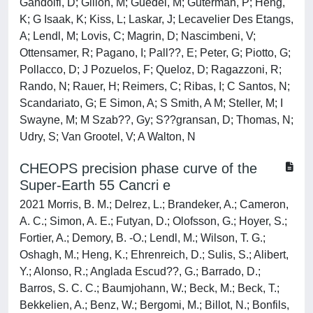
Gandolfi, D; Gillon, M; Guedel, M; Guterman, P; Heng,
K; G Isaak, K; Kiss, L; Laskar, J; Lecavelier Des Etangs,
A; Lendl, M; Lovis, C; Magrin, D; Nascimbeni, V;
Ottensamer, R; Pagano, I; Pall??, E; Peter, G; Piotto, G;
Pollacco, D; J Pozuelos, F; Queloz, D; Ragazzoni, R;
Rando, N; Rauer, H; Reimers, C; Ribas, I; C Santos, N;
Scandariato, G; E Simon, A; S Smith, A M; Steller, M; I
Swayne, M; M Szab??, Gy; S??gransan, D; Thomas, N;
Udry, S; Van Grootel, V; A Walton, N
CHEOPS precision phase curve of the
Super-Earth 55 Cancri e
2021 Morris, B. M.; Delrez, L.; Brandeker, A.; Cameron,
A. C.; Simon, A. E.; Futyan, D.; Olofsson, G.; Hoyer, S.;
Fortier, A.; Demory, B. -O.; Lendl, M.; Wilson, T. G.;
Oshagh, M.; Heng, K.; Ehrenreich, D.; Sulis, S.; Alibert,
Y.; Alonso, R.; Anglada Escud??, G.; Barrado, D.;
Barros, S. C. C.; Baumjohann, W.; Beck, M.; Beck, T.;
Bekkelien, A.; Benz, W.; Bergomi, M.; Billot, N.; Bonfils,