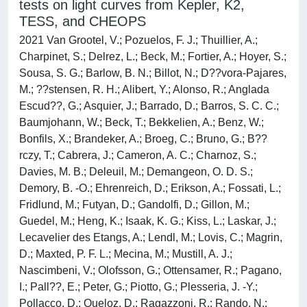
tests on light curves from Kepler, K2,
TESS, and CHEOPS
2021 Van Grootel, V.; Pozuelos, F. J.; Thuillier, A.;
Charpinet, S.; Delrez, L.; Beck, M.; Fortier, A.; Hoyer, S.;
Sousa, S. G.; Barlow, B. N.; Billot, N.; D??vora-Pajares,
M.; ??stensen, R. H.; Alibert, Y.; Alonso, R.; Anglada
Escud??, G.; Asquier, J.; Barrado, D.; Barros, S. C. C.;
Baumjohann, W.; Beck, T.; Bekkelien, A.; Benz, W.;
Bonfils, X.; Brandeker, A.; Broeg, C.; Bruno, G.; B??
rczy, T.; Cabrera, J.; Cameron, A. C.; Charnoz, S.;
Davies, M. B.; Deleuil, M.; Demangeon, O. D. S.;
Demory, B. -O.; Ehrenreich, D.; Erikson, A.; Fossati, L.;
Fridlund, M.; Futyan, D.; Gandolfi, D.; Gillon, M.;
Guedel, M.; Heng, K.; Isaak, K. G.; Kiss, L.; Laskar, J.;
Lecavelier des Etangs, A.; Lendl, M.; Lovis, C.; Magrin,
D.; Maxted, P. F. L.; Mecina, M.; Mustill, A. J.;
Nascimbeni, V.; Olofsson, G.; Ottensamer, R.; Pagano,
I.; Pall??, E.; Peter, G.; Piotto, G.; Plesseria, J. -Y.;
Pollacco, D.; Queloz, D.; Ragazzoni, R.; Rando, N.;