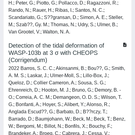
H.; Peter, G.; Piotto, G.; Pollacco, D.; Ragazzoni, R.;
Rando, N.; Rauer, H.; Ribas, I.; Santos, N. C.;
Scandariato, G.; S??gransan, D.; Simon, A. E.; Steller,
M.; Szab??, Gy. M.; Thomas, N.; Udry, S.; Ulmer, B.;
Van Grootel, V.; Walton, N. A.
Detection of the tidal deformation of
WASP-103b at 3 σ with CHEOPS
(Corrigendum)
2022 Barros, S. C. C.; Akinsanmi, B.; Bou??, G.; Smith,
A. M. S.; Laskar, J.; Ulmer-Moll, S.; Lillo-Box, J.;
Queloz, D.; Collier Cameron, A.; Sousa, S. G.;
Ehrenreich, D.; Hooton, M. J.; Bruno, G.; Demory, B. -
O.; Correia, A. C. M.; Demangeon, O. D. S.; Wilson, T.
G.; Bonfanti, A.; Hoyer, S.; Alibert, Y.; Alonso, R.;
Anglada Escud??, G.; Barbato, D.; B??rczy, T.;
Barrado, D.; Baumjohann, W.; Beck, M.; Beck, T.; Benz,
W.; Bergomi, M.; Billot, N.; Bonfils, X.; Bouchy, F.;
Brandeker, A.; Broeg, C.; Cabrera, J.; Cessa, V.;