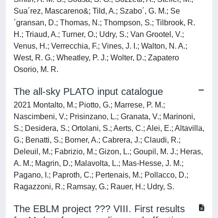
Sua´rez, Mascareno&; Tild, A.; Szabo´, G. M.; Se
´gransan, D.; Thomas, N.; Thompson, S.; Tilbrook, R.
H.; Triaud, A.; Turner, O.; Udry, S.; Van Grootel, V.;
Venus, H.; Verrecchia, F.; Vines, J. I.; Walton, N. A.;
West, R. G.; Wheatley, P. J.; Wolter, D.; Zapatero
Osorio, M. R.
The all-sky PLATO input catalogue
2021 Montalto, M.; Piotto, G.; Marrese, P. M.;
Nascimbeni, V.; Prisinzano, L.; Granata, V.; Marinoni,
S.; Desidera, S.; Ortolani, S.; Aerts, C.; Alei, E.; Altavilla,
G.; Benatti, S.; Borner, A.; Cabrera, J.; Claudi, R.;
Deleuil, M.; Fabrizio, M.; Gizon, L.; Goupil, M. J.; Heras,
A. M.; Magrin, D.; Malavolta, L.; Mas-Hesse, J. M.;
Pagano, I.; Paproth, C.; Pertenais, M.; Pollacco, D.;
Ragazzoni, R.; Ramsay, G.; Rauer, H.; Udry, S.
The EBLM project ??? VIII. First results