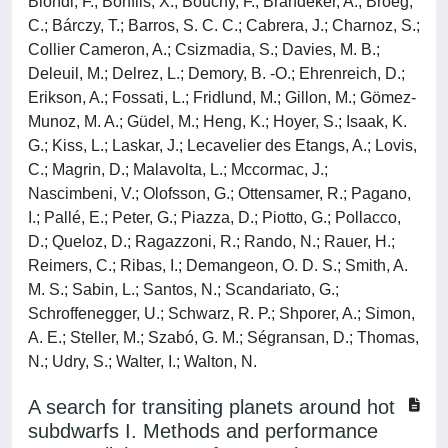
Biondi, F.; Bonfils, X.; Bouchy, F.; Brandeker, A.; Broeg,
C.; Bárczy, T.; Barros, S. C. C.; Cabrera, J.; Charnoz, S.;
Collier Cameron, A.; Csizmadia, S.; Davies, M. B.;
Deleuil, M.; Delrez, L.; Demory, B. -O.; Ehrenreich, D.;
Erikson, A.; Fossati, L.; Fridlund, M.; Gillon, M.; Gömez-
Munoz, M. A.; Güdel, M.; Heng, K.; Hoyer, S.; Isaak, K.
G.; Kiss, L.; Laskar, J.; Lecavelier des Etangs, A.; Lovis,
C.; Magrin, D.; Malavolta, L.; Mccormac, J.;
Nascimbeni, V.; Olofsson, G.; Ottensamer, R.; Pagano,
I.; Pallé, E.; Peter, G.; Piazza, D.; Piotto, G.; Pollacco,
D.; Queloz, D.; Ragazzoni, R.; Rando, N.; Rauer, H.;
Reimers, C.; Ribas, I.; Demangeon, O. D. S.; Smith, A.
M. S.; Sabin, L.; Santos, N.; Scandariato, G.;
Schroffenegger, U.; Schwarz, R. P.; Shporer, A.; Simon,
A. E.; Steller, M.; Szabó, G. M.; Ségransan, D.; Thomas,
N.; Udry, S.; Walter, I.; Walton, N.
A search for transiting planets around hot
subdwarfs I. Methods and performance