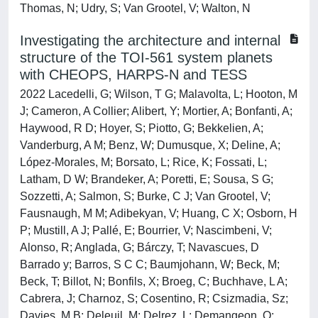
Thomas, N; Udry, S; Van Grootel, V; Walton, N
Investigating the architecture and internal
structure of the TOI-561 system planets
with CHEOPS, HARPS-N and TESS
2022 Lacedelli, G; Wilson, T G; Malavolta, L; Hooton, M
J; Cameron, A Collier; Alibert, Y; Mortier, A; Bonfanti, A;
Haywood, R D; Hoyer, S; Piotto, G; Bekkelien, A;
Vanderburg, A M; Benz, W; Dumusque, X; Deline, A;
López-Morales, M; Borsato, L; Rice, K; Fossati, L;
Latham, D W; Brandeker, A; Poretti, E; Sousa, S G;
Sozzetti, A; Salmon, S; Burke, C J; Van Grootel, V;
Fausnaugh, M M; Adibekyan, V; Huang, C X; Osborn, H
P; Mustill, A J; Pallé, E; Bourrier, V; Nascimbeni, V;
Alonso, R; Anglada, G; Bárczy, T; Navascues, D
Barrado y; Barros, S C C; Baumjohann, W; Beck, M;
Beck, T; Billot, N; Bonfils, X; Broeg, C; Buchhave, L A;
Cabrera, J; Charnoz, S; Cosentino, R; Csizmadia, Sz;
Davies, M B; Deleuil, M; Delrez, L; Demangeon, O;