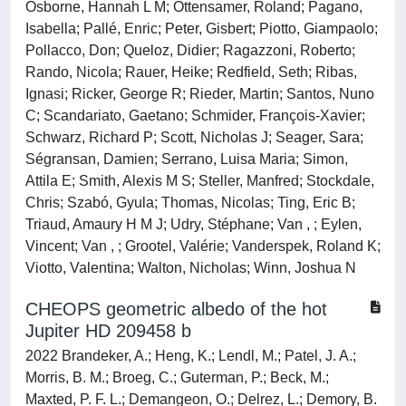
Osborne, Hannah L M; Ottensamer, Roland; Pagano,
Isabella; Pallé, Enric; Peter, Gisbert; Piotto, Giampaolo;
Pollacco, Don; Queloz, Didier; Ragazzoni, Roberto;
Rando, Nicola; Rauer, Heike; Redfield, Seth; Ribas,
Ignasi; Ricker, George R; Rieder, Martin; Santos, Nuno
C; Scandariato, Gaetano; Schmider, François-Xavier;
Schwarz, Richard P; Scott, Nicholas J; Seager, Sara;
Ségransan, Damien; Serrano, Luisa Maria; Simon,
Attila E; Smith, Alexis M S; Steller, Manfred; Stockdale,
Chris; Szabó, Gyula; Thomas, Nicolas; Ting, Eric B;
Triaud, Amaury H M J; Udry, Stéphane; Van , ; Eylen,
Vincent; Van , ; Grootel, Valérie; Vanderspek, Roland K;
Viotto, Valentina; Walton, Nicholas; Winn, Joshua N
CHEOPS geometric albedo of the hot
Jupiter HD 209458 b
2022 Brandeker, A.; Heng, K.; Lendl, M.; Patel, J. A.;
Morris, B. M.; Broeg, C.; Guterman, P.; Beck, M.;
Maxted, P. F. L.; Demangeon, O.; Delrez, L.; Demory, B.