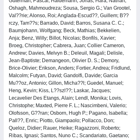
Guterman, Pascal; Haldemann, Jonas; Hara, Nathan;
Oshagh, Mahmoudreza; Sousa, Sergio G.; Van Grootel,
Val??rie; Alonso, Roi; Anglada-Escud??, Guillem; B??
rczy, Tam??s; Barrado, David; Barros, Susana C. C.;
Baumjohann, Wolfgang; Beck, Mathias; Bekkelien,
Anja; Benz, Willy; Billot, Nicolas; Bonfils, Xavier;
Broeg, Christopher; Cabrera, Juan; Collier Cameron,
Andrew; Davies, Melvyn B.; Deleuil, Magali; Delisle,
Jean-Baptiste; Demangeon, Olivier D. S.; Demory,
Brice-Olivier; Erikson, Anders; Fortier, Andrea; Fridlund,
Malcolm; Futyan, David; Gandolfi, Davide; Garcia
Mu??oz, Antonio; Gillon, Micha??l; Guedel, Manuel;
Heng, Kevin; Kiss, L??szl??; Laskar, Jacques;
Lecavelier Des Etangs, Alain; Lendl, Monika; Lovis,
Christophe; Maxted, Pierre F. L.; Nascimbeni, Valerio;
Olofsson, G??ran; Osborn, Hugh P.; Pagano, Isabella;
Pall??, Enric; Piotto, Giampaolo; Pollacco, Don;
Queloz, Didier; Rauer, Heike; Ragazzoni, Roberto;
Ribas, Ignasi; Santos, Nuno C.; Scandariato, Gaetano;