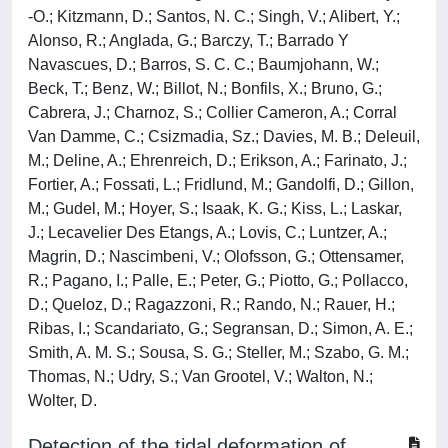
-O.; Kitzmann, D.; Santos, N. C.; Singh, V.; Alibert, Y.;
Alonso, R.; Anglada, G.; Barczy, T.; Barrado Y
Navascues, D.; Barros, S. C. C.; Baumjohann, W.;
Beck, T.; Benz, W.; Billot, N.; Bonfils, X.; Bruno, G.;
Cabrera, J.; Charnoz, S.; Collier Cameron, A.; Corral
Van Damme, C.; Csizmadia, Sz.; Davies, M. B.; Deleuil,
M.; Deline, A.; Ehrenreich, D.; Erikson, A.; Farinato, J.;
Fortier, A.; Fossati, L.; Fridlund, M.; Gandolfi, D.; Gillon,
M.; Gudel, M.; Hoyer, S.; Isaak, K. G.; Kiss, L.; Laskar,
J.; Lecavelier Des Etangs, A.; Lovis, C.; Luntzer, A.;
Magrin, D.; Nascimbeni, V.; Olofsson, G.; Ottensamer,
R.; Pagano, I.; Palle, E.; Peter, G.; Piotto, G.; Pollacco,
D.; Queloz, D.; Ragazzoni, R.; Rando, N.; Rauer, H.;
Ribas, I.; Scandariato, G.; Segransan, D.; Simon, A. E.;
Smith, A. M. S.; Sousa, S. G.; Steller, M.; Szabo, G. M.;
Thomas, N.; Udry, S.; Van Grootel, V.; Walton, N.;
Wolter, D.
Detection of the tidal deformation of