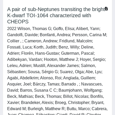
A pair of sub-Neptunes transiting the bright
K-dwarf TOI-1064 characterized with
CHEOPS
2022 Wilson, Thomas G; Goffo, Elisa; Alibert, Yann;
Gandolfi, Davide; Bonfanti, Andrea; Persson, Carina M;
Collier , ; Cameron, Andrew; Fridlund, Malcolm;
Fossati, Luca; Korth, Judith; Benz, Willy; Deline,
Adrien; Florén, Hans-Gustav; Guterman, Pascal;
Adibekyan, Vardan; Hooton, Matthew J; Hoyer, Sergio;
Leleu, Adrien; Mustill, Alexander James; Salmon,
Sébastien; Sousa, Sérgio G; Suarez, Olga; Abe, Lyu;
Agabi, Abdelkrim; Alonso, Roi; Anglada, Guillem;
Asquier, Joel; Bárczy, Tamas; Barrado , ; Navascues,
David; Barros, Susana C C; Baumjohann, Wolfgang;
Beck, Mathias; Beck, Thomas; Billot, Nicolas; Bonfils,
Xavier; Brandeker, Alexis; Broeg, Christopher; Bryant,
Edward M; Burleigh, Matthew R; Buttu, Marco; Cabrera,
Juan; Charnoz, Sébastien; Ciardi, David R; Cloutier,