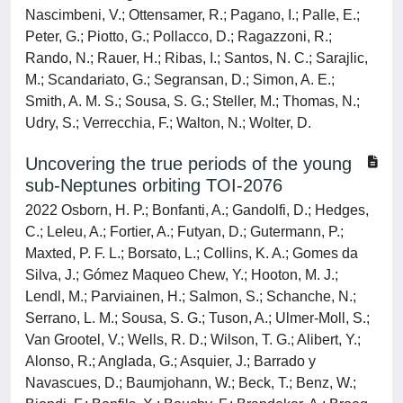
Nascimbeni, V.; Ottensamer, R.; Pagano, I.; Palle, E.;
Peter, G.; Piotto, G.; Pollacco, D.; Ragazzoni, R.;
Rando, N.; Rauer, H.; Ribas, I.; Santos, N. C.; Sarajlic,
M.; Scandariato, G.; Segransan, D.; Simon, A. E.;
Smith, A. M. S.; Sousa, S. G.; Steller, M.; Thomas, N.;
Udry, S.; Verrecchia, F.; Walton, N.; Wolter, D.
Uncovering the true periods of the young
sub-Neptunes orbiting TOI-2076
2022 Osborn, H. P.; Bonfanti, A.; Gandolfi, D.; Hedges,
C.; Leleu, A.; Fortier, A.; Futyan, D.; Gutermann, P.;
Maxted, P. F. L.; Borsato, L.; Collins, K. A.; Gomes da
Silva, J.; Gómez Maqueo Chew, Y.; Hooton, M. J.;
Lendl, M.; Parviainen, H.; Salmon, S.; Schanche, N.;
Serrano, L. M.; Sousa, S. G.; Tuson, A.; Ulmer-Moll, S.;
Van Grootel, V.; Wells, R. D.; Wilson, T. G.; Alibert, Y.;
Alonso, R.; Anglada, G.; Asquier, J.; Barrado y
Navascues, D.; Baumjohann, W.; Beck, T.; Benz, W.;