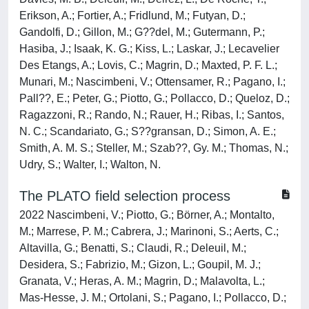
Erikson, A.; Fortier, A.; Fridlund, M.; Futyan, D.;
Gandolfi, D.; Gillon, M.; G??del, M.; Gutermann, P.;
Hasiba, J.; Isaak, K. G.; Kiss, L.; Laskar, J.; Lecavelier
Des Etangs, A.; Lovis, C.; Magrin, D.; Maxted, P. F. L.;
Munari, M.; Nascimbeni, V.; Ottensamer, R.; Pagano, I.;
Pall??, E.; Peter, G.; Piotto, G.; Pollacco, D.; Queloz, D.;
Ragazzoni, R.; Rando, N.; Rauer, H.; Ribas, I.; Santos,
N. C.; Scandariato, G.; S??gransan, D.; Simon, A. E.;
Smith, A. M. S.; Steller, M.; Szab??, Gy. M.; Thomas, N.;
Udry, S.; Walter, I.; Walton, N.
The PLATO field selection process
2022 Nascimbeni, V.; Piotto, G.; Börner, A.; Montalto,
M.; Marrese, P. M.; Cabrera, J.; Marinoni, S.; Aerts, C.;
Altavilla, G.; Benatti, S.; Claudi, R.; Deleuil, M.;
Desidera, S.; Fabrizio, M.; Gizon, L.; Goupil, M. J.;
Granata, V.; Heras, A. M.; Magrin, D.; Malavolta, L.;
Mas-Hesse, J. M.; Ortolani, S.; Pagano, I.; Pollacco, D.;