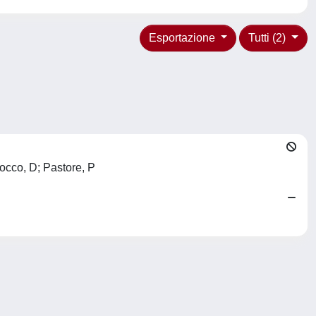
Esportazione
Tutti (2)
docco, D; Pastore, P