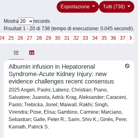
Esportazione
Tutti (738)
Mostra
records
Risultati 1 - 20 di 738 (tempo di esecuzione: 0.045 secondi).
24
25
26
27
28
29
30
31
32
33
34
35
36
37
Albumin infusion in Hepatorenal
Syndrome-Acute Kidney Injury: new
evidence challenges recent consensus
2025 Angeli, Paolo; Labenz, Christian; Piano,
Salvatore; Juanola, Adrià; Krag, Aleksander; Caraceni,
Paolo; Trebicka, Jonel; Maiwall, Rakhi; Singh,
Virendra; Pose, Elisa; Gambino, Carmine; Marciano,
Sebastian; Galle, Peter R.; Sarin, Shiv K.; Ginès, Pere;
Kamath, Patrick S.