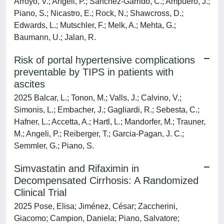
Arroyo, V.; Angeli, P.; Sanchez-Garrido, C.; Ampuero, J.;
Piano, S.; Nicastro, E.; Rock, N.; Shawcross, D.;
Edwards, L.; Mutschler, F.; Melk, A.; Mehta, G.;
Baumann, U.; Jalan, R.
Risk of portal hypertensive complications
preventable by TIPS in patients with
ascites
2025 Balcar, L.; Tonon, M.; Valls, J.; Calvino, V.;
Simonis, L.; Embacher, J.; Gagliardi, R.; Sebesta, C.;
Hafner, L.; Accetta, A.; Hartl, L.; Mandorfer, M.; Trauner,
M.; Angeli, P.; Reiberger, T.; Garcia-Pagan, J. C.;
Semmler, G.; Piano, S.
Simvastatin and Rifaximin in
Decompensated Cirrhosis: A Randomized
Clinical Trial
2025 Pose, Elisa; Jiménez, César; Zaccherini,
Giacomo; Campion, Daniela; Piano, Salvatore;