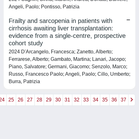
Angeli, Paolo; Pontisso, Patrizia
Frailty and sarcopenia in patients with
cirrhosis awaiting liver transplantation:
evidence from a single-centre, prospective
cohort study
2024 D'Arcangelo, Francesca; Zanetto, Alberto;
Ferrarese, Alberto; Gambato, Martina; Lanari, Jacopo;
Piano, Salvatore; Germani, Giacomo; Senzolo, Marco;
Russo, Francesco Paolo; Angeli, Paolo; Cillo, Umberto;
Burra, Patrizia
24
25
26
27
28
29
30
31
32
33
34
35
36
37