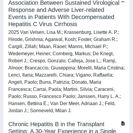
Association Between Sustained Virological
Response and Adverse Liver-related
Events in Patients With Decompensated
Hepatitis C Virus Cirrhosis
2025 Van Velsen, Lisa M.; Krassenburg, Lisette A. P.;
Hirode, Grishma; Agarwal, Kosh; Foster, Graham R.;
Cargill, Zillah; Maan, Raoel; Manns, Michael P.;
Wedemeyer, Heiner; Cornberg, Markus; De Knegt,
Robert J.; Crespo, Gonzalo; Calleja, Jose L.; Ramji,
Alnoor; Brancaccio, Giuseppina; Morelli, Maria Cristina;
Lenci, Ilaria; Mazzarelli, Chiara; Vigano, Raffaella;
Angeli, Paolo; Burra, Patrizia; Donato, Maria
Francesca; Carrai, Paola; Martini, Silvia; Caraceni,
Paolo; Russo, Francesco Paolo; Janssen, Harry L. A.;
Hansen, Bettina E.; Van Der Meer, Adriaan J.; Feld,
Jordan J.; Sonneveld, Milan J.
Chronic Hepatitis B in the Transplant
Setting: A 30-Year Experience in a Single