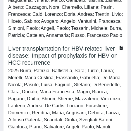
Magdalena; Villano, Marco; Gambato, Martina; Zanetto,
Alberto; Cazzagon, Nora; Chemello, Liliana; Pasin,
Francesca; Calò, Lorenzo; Doria, Andrea; Trentin, Livio;
Illiceto, Sabino; Avogaro, Angelo; Venturini, Francesca;
Simioni, Paolo; Angeli, Paolo; Tessarin, Michele; Burra,
Patrizia; Cattelan, Annamaria; Russo, Francesco Paolo
Liver transplantation for HBV-related liver
disease: Impact of prophylaxis for HBV on
HCC recurrence
2025 Burra, Patrizia; Battistella, Sara; Turco, Laura;
Morelli, Maria Cristina; Frassanito, Gabriella; De Maria,
Nicola; Pasulo, Luisa; Fagiuoli, Stefano; Di Benedetto,
Clara; Donato, Maria Francesca; Magro, Bianca;
Pagano, Duilio; Bhoori, Sherrie; Mazzaferro, Vincenzo;
Lauterio, Andrea; De Carlis, Luciano; Forastiere,
Domenico; Rendina, Maria; Angrisani, Debora; Lanza,
Alfonso Galeota; Scandali, Giulia; Svegliati Baroni,
Gianluca; Piano, Salvatore; Angeli, Paolo; Manuli,