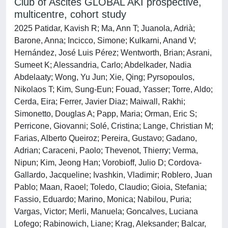
Club of Ascites GLOBAL AKI prospective,
multicentre, cohort study
2025 Patidar, Kavish R; Ma, Ann T; Juanola, Adrià;
Barone, Anna; Incicco, Simone; Kulkarni, Anand V;
Hernández, José Luis Pérez; Wentworth, Brian; Asrani,
Sumeet K; Alessandria, Carlo; Abdelkader, Nadia
Abdelaaty; Wong, Yu Jun; Xie, Qing; Pyrsopoulos,
Nikolaos T; Kim, Sung-Eun; Fouad, Yasser; Torre, Aldo;
Cerda, Eira; Ferrer, Javier Diaz; Maiwall, Rakhi;
Simonetto, Douglas A; Papp, Maria; Orman, Eric S;
Perricone, Giovanni; Solé, Cristina; Lange, Christian M;
Farias, Alberto Queiroz; Pereira, Gustavo; Gadano,
Adrian; Caraceni, Paolo; Thevenot, Thierry; Verma,
Nipun; Kim, Jeong Han; Vorobioff, Julio D; Cordova-
Gallardo, Jacqueline; Ivashkin, Vladimir; Roblero, Juan
Pablo; Maan, Raoel; Toledo, Claudio; Gioia, Stefania;
Fassio, Eduardo; Marino, Monica; Nabilou, Puria;
Vargas, Victor; Merli, Manuela; Goncalves, Luciana
Lofego; Rabinowich, Liane; Krag, Aleksander; Balcar,