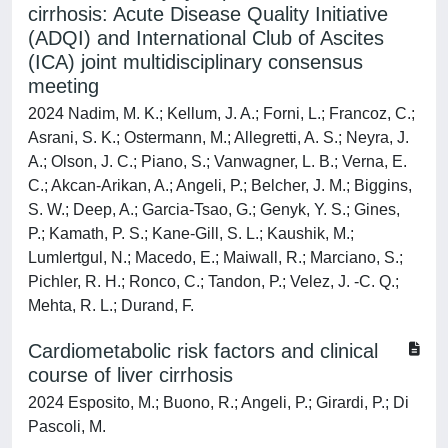
cirrhosis: Acute Disease Quality Initiative
(ADQI) and International Club of Ascites
(ICA) joint multidisciplinary consensus
meeting
2024 Nadim, M. K.; Kellum, J. A.; Forni, L.; Francoz, C.;
Asrani, S. K.; Ostermann, M.; Allegretti, A. S.; Neyra, J.
A.; Olson, J. C.; Piano, S.; Vanwagner, L. B.; Verna, E.
C.; Akcan-Arikan, A.; Angeli, P.; Belcher, J. M.; Biggins,
S. W.; Deep, A.; Garcia-Tsao, G.; Genyk, Y. S.; Gines,
P.; Kamath, P. S.; Kane-Gill, S. L.; Kaushik, M.;
Lumlertgul, N.; Macedo, E.; Maiwall, R.; Marciano, S.;
Pichler, R. H.; Ronco, C.; Tandon, P.; Velez, J. -C. Q.;
Mehta, R. L.; Durand, F.
Cardiometabolic risk factors and clinical
course of liver cirrhosis
2024 Esposito, M.; Buono, R.; Angeli, P.; Girardi, P.; Di
Pascoli, M.