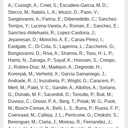
A.; Cussigh, A.; Cmet, S.; Escudero-Garcia, M. D.;
Stocco, M.; Natola, L. A.; Ieluzzi, D.; Paon, V.;
Sangiovanni, A.; Farina, E.; Dibenedetto, C.; Sanchez-
Torrijos, Y.; Lucena-Varela, A.; Roman, E.; Sanchez, E.;
Sanchez-Aldehuelo, R.; Lopez-Cardona, J.;
Jeyanesan, D.; Morocho, A. E.; Canas-Perez, I.;
Eastgate, C.; Di Cola, S.; Lapenna, L.; Zaccherini, G.;
Bongiovanni, D.; Riva, A.; Sharma, R.; Tsou, H. L. P.;
Harris, N.; Zanaga, P.; Sayaf, K.; Hossain, S.; Crespo,
J.; Robles-Diaz, M.; Madejon, A.; Degroote, H.;
Korenjak, M.; Verhelst, X.; Garcia-Samaniego, J.;
Andrade, R. J.; Iruzubieta, P.; Wright, G.; Caraceni, P.;
Merli, M.; Patel, V. C.; Gander, A.; Albillos, A.; Soriano,
G.; Donato, M. F.; Sacerdoti, D.; Toniutto, P.; Buti, M.;
Duvoux, C.; Grossi, P. A.; Berg, T.; Polak, W. G.; Puoti,
M.; Bosch-Comas, A.; Belli, L. S.; Burra, P.; Russo, F. P.;
Coenraad, M.; Calleja, J. L.; Perricone, G.; Chokshi, S.;
Berenguer, M.; Claria, J.; Moreau, R.; Fernandez, J.;