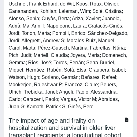
Uschner, Frank Erhard; de Wit, Koos; Roux, Olivier;
Gananandan, Kohilan; Laleman, Wim; Solé, Cristina;
Alonso, Sonia; Cuyàs, Berta; Ariza, Xavier; Juanola,
Adrià; Ma, Ann T; Napoleone, Laura; Gratacós-Ginès,
Jordi; Tonon, Marta; Pompili, Enrico; Sánchez-Delgado,
Jordi; Allegretti, Andrew S; Morales-Ruiz, Manuel;
Carol, Marta; Pérez-Guasch, Martina; Fabrellas, Núria;
Pich, Judit; Martell, Claudia; Joyera, María; Domenech,
Gemma; Ríos, José; Torres, Ferrán; Serra-Burriel,
Miquel; Hernáez, Rubén; Solà, Elsa; Graupera, Isabel;
Watson, Hugh; Soriano, Germán; Bañares, Rafael;
Mookerjee, Rajeshwar P; Francoz, Claire; Beuers,
Ulrich; Trebicka, Jonel; Angeli, Paolo; Alessandria,
Carlo; Caraceni, Paolo; Vargas, Víctor M; Abraldes,
Juan G; Kamath, Patrick S; Ginès, Pere
The impact of age and frailty on
hospitalization and survival in older liver
transplant recipients: a longitudinal cohort