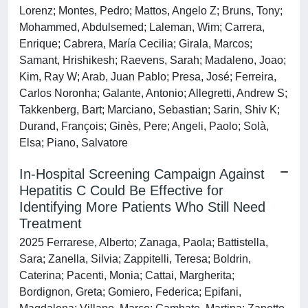
Lorenz; Montes, Pedro; Mattos, Angelo Z; Bruns, Tony;
Mohammed, Abdulsemed; Laleman, Wim; Carrera,
Enrique; Cabrera, María Cecilia; Girala, Marcos;
Samant, Hrishikesh; Raevens, Sarah; Madaleno, Joao;
Kim, Ray W; Arab, Juan Pablo; Presa, José; Ferreira,
Carlos Noronha; Galante, Antonio; Allegretti, Andrew S;
Takkenberg, Bart; Marciano, Sebastian; Sarin, Shiv K;
Durand, François; Ginès, Pere; Angeli, Paolo; Solà,
Elsa; Piano, Salvatore
In-Hospital Screening Campaign Against
Hepatitis C Could Be Effective for
Identifying More Patients Who Still Need
Treatment
2025 Ferrarese, Alberto; Zanaga, Paola; Battistella,
Sara; Zanella, Silvia; Zappitelli, Teresa; Boldrin,
Caterina; Pacenti, Monia; Cattai, Margherita;
Bordignon, Greta; Gomiero, Federica; Epifani,