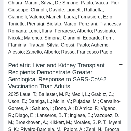
Chiara; Martini, Silvia; De Simone, Paolo; Vacca, Pier
Giuseppe; Ghinolfi, Davide; Lionetti, Raffaella;
Giannelli, Valerio; Mameli, Laura; Fornasiere, Ezio;
Toniutto, Pierluigi; Biolato, Marco; Ponziani, Francesca
Romana; Lenci, Ilaria; Ferrarese, Alberto; Passigato,
Nicola; Marenco, Simona; Giannini, Edoardo; Ferri,
Flaminia; Trapani, Silvia; Grossi, Paolo; Aghemo,
Alessio; Zanetto, Alberto; Russo, Francesco Paolo
Pediatric Liver and Kidney Transplant
Recipients Demonstrate Greater
Serological Response to SARS-CoV-2
Vaccination Than Adults
2025 Laue, T.; Ballester, M. P.; Meoli, L.; Grabitz, C.;
Uson, E.; Dantiga, L.; Mclin, V.; Pujadas, M.; Carvalho-
Gomes, A.; Sahuco, I.; Bono, A.; D'Amico, F.; Vigano,
R.; Diago, E.; Lanseros, B. T.; Inglese, E.; Vazquez, D.
M.; Broekhoven, A.; Kikkert, M.; Morales, S. P. T.; Myeni,
S. K.; Riveiro-Barciela, M.; Palom, A.; Zeni, N.; Brocca,