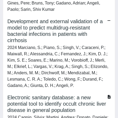
Gines, Pere; Bruns, Tony; Gadano, Adrian; Angeli,
Paolo; Sarin, Shiv Kumar
Development and external validation of a
model to predict multidrug-resistant
bacterial infections in patients with
cirrhosis
2024 Marciano, S.; Piano, S.; Singh, V.; Caraceni, P.;
Maiwall, R.; Alessandria, C.; Fernandez, J.; Kim, D. J.;
Kim, S. E.; Soares, E.; Marino, M.; Vorobioff, J.; Merli,
M.; Elkrief, L.; Vargas, V.; Krag, A.; Singh, S.; Elizondo,
M.; Anders, M. M.; Dirchwolf, M.; Mendizabal, M.;
Lesmana, C. R. A.; Toledo, C.; Wong, F.; Durand, F.;
Gadano, A.; Giunta, D. H.; Angeli, P.
Electronic sanitary database: a new
potential tool to identify occult chronic liver
disease in general population
2024 Cagnin, Silvia; Martini, Andrea; Donato, Daniele;