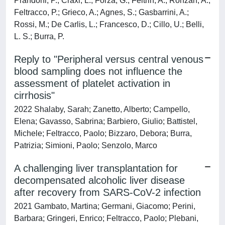
Prandoni, P.; Craxi, L.; Forza, G.; Feltrin, A.; Ronzan, A.;
Feltracco, P.; Grieco, A.; Agnes, S.; Gasbarrini, A.;
Rossi, M.; De Carlis, L.; Francesco, D.; Cillo, U.; Belli,
L. S.; Burra, P.
Reply to "Peripheral versus central venous
blood sampling does not influence the
assessment of platelet activation in
cirrhosis"
2022 Shalaby, Sarah; Zanetto, Alberto; Campello,
Elena; Gavasso, Sabrina; Barbiero, Giulio; Battistel,
Michele; Feltracco, Paolo; Bizzaro, Debora; Burra,
Patrizia; Simioni, Paolo; Senzolo, Marco
A challenging liver transplantation for
decompensated alcoholic liver disease
after recovery from SARS-CoV-2 infection
2021 Gambato, Martina; Germani, Giacomo; Perini,
Barbara; Gringeri, Enrico; Feltracco, Paolo; Plebani,