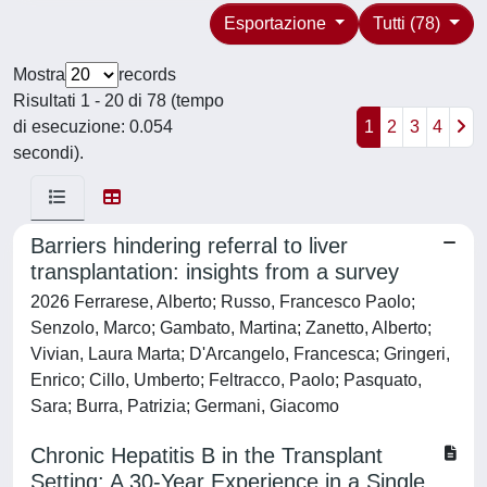
Esportazione
Tutti (78)
Mostra
records
Risultati 1 - 20 di 78 (tempo
di esecuzione: 0.054
1
2
3
4
secondi).
Barriers hindering referral to liver
transplantation: insights from a survey
2026 Ferrarese, Alberto; Russo, Francesco Paolo;
Senzolo, Marco; Gambato, Martina; Zanetto, Alberto;
Vivian, Laura Marta; D'Arcangelo, Francesca; Gringeri,
Enrico; Cillo, Umberto; Feltracco, Paolo; Pasquato,
Sara; Burra, Patrizia; Germani, Giacomo
Chronic Hepatitis B in the Transplant
Setting: A 30-Year Experience in a Single