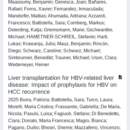
Maasoumy, Benjamin; Genesca, Joan; Bañares,
Rafael; Forns, Xavier; Fernandez, Inmaculada;
Mandorfer, Mattias; Ahumada, Adriana; Azzaroli,
Francesco; Battistella, Sara; Cornberg, Markus;
Deterding, Katja; Griemsmann, Marie; Gschwantler,
Michael; HAMETNER-SCHREIL, Stefanie; Hartl,
Lukas; Krawanja, Julia; Mauz, Benjamin; Rincón,
Diego; Schwarz, Caroline; Schwarz, Michael;
Simbrunner, Benedikt; Trauner, Michael; Uson, Clara;
Wedemeyer, Heiner
Liver transplantation for HBV-related liver
disease: Impact of prophylaxis for HBV on
HCC recurrence
2025 Burra, Patrizia; Battistella, Sara; Turco, Laura;
Morelli, Maria Cristina; Frassanito, Gabriella; De Maria,
Nicola; Pasulo, Luisa; Fagiuoli, Stefano; Di Benedetto,
Clara; Donato, Maria Francesca; Magro, Bianca;
Pagano, Duilio; Bhoori, Sherrie; Mazzaferro, Vincenzo;