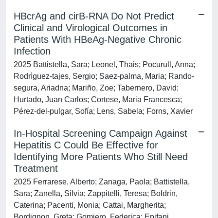
HBcrAg and cirB‐RNA Do Not Predict
Clinical and Virological Outcomes in
Patients With HBeAg‐Negative Chronic
Infection
2025 Battistella, Sara; Leonel, Thais; Pocurull, Anna;
Rodrìguez‐tajes, Sergio; Saez‐palma, Maria; Rando‐
segura, Ariadna; Mariño, Zoe; Tabernero, David;
Hurtado, Juan Carlos; Cortese, Maria Francesca;
Pérez‐del‐pulgar, Sofía; Lens, Sabela; Forns, Xavier
In-Hospital Screening Campaign Against
Hepatitis C Could Be Effective for
Identifying More Patients Who Still Need
Treatment
2025 Ferrarese, Alberto; Zanaga, Paola; Battistella,
Sara; Zanella, Silvia; Zappitelli, Teresa; Boldrin,
Caterina; Pacenti, Monia; Cattai, Margherita;
Bordignon, Greta; Gomiero, Federica; Epifani,