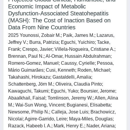
Economic Impact of Metabolic
Dysfunction-Associated Steatohepatitis
(MASH): The Cost of Inaction Based on
Data From Nine Countries
2025 Younossi, Zobair M.; Paik, James M.; Lazarus,
Jeffrey V.; Burra, Patrizia; Eguchi, Yuichiro; Tacke,
Frank; Crespo, Javier; Villela-Nogueira, Cristiane A.;
Brennan, Paul N.; Al-Omar, Hussain Abdulrahman;
Romero-Gomez, Manuel; Caussy, Cyrielle; Pessoa,
Mário Guimarães; Cusi, Kenneth; Roden, Michael;
Takahashi, Hirokazu; Gastaldelli, Amalia;
Schattenberg, Jörn M.; Oliveira, Claudia Pinto;
Kawaguchi, Takumi; Eguchi, Yuko; Boursier, Jerome;
Abaalkhail, Faisal; Tomlinson, Jeremy W.; Allen, Alina
M.; Wai-Sun Wong, Vincent; Bugianesi, Elisabetta;
Newsome, Philip N.; Calleja, Jose Luis; Brachowicz,
Nicolai; Agirre-Garrido, Leire; Maya-Miles, Douglas;
Razack, Habeeb I. A.; Mark, Henry E.; Nader, Ariana;