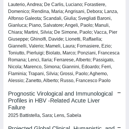
Lauterio, Andrea; De Carlis, Luciano; Forastiere,
Domenico; Rendina, Maria; Angrisani, Debora; Lanza,
Alfonso Galeota; Scandali, Giulia; Svegliati Baroni,
Gianluca; Piano, Salvatore; Angeli, Paolo; Manuli,
Chiara; Martini, Silvia; De Simone, Paolo; Vacca, Pier
Giuseppe; Ghinolfi, Davide; Lionetti, Raffaella;
Giannelli, Valerio; Mameli, Laura; Fornasiere, Ezio;
Toniutto, Pierluigi; Biolato, Marco; Ponziani, Francesca
Romana; Lenci, Ilaria; Ferrarese, Alberto; Passigato,
Nicola; Marenco, Simona; Giannini, Edoardo; Ferri,
Flaminia; Trapani, Silvia; Grossi, Paolo; Aghemo,
Alessio; Zanetto, Alberto; Russo, Francesco Paolo
Prognostic Virological and Immunological
Profiles in HBV ‐Related Acute Liver
Failure
2025 Battistella, Sara; Lens, Sabela
Projected Global Clinical, Humanistic, and