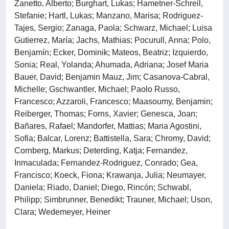
Zanetto, Alberto; Burghart, Lukas; Hametner-Schreil,
Stefanie; Hartl, Lukas; Manzano, Marisa; Rodriguez-
Tajes, Sergio; Zanaga, Paola; Schwarz, Michael; Luisa
Gutierrez, María; Jachs, Mathias; Pocurull, Anna; Polo,
Benjamín; Ecker, Dominik; Mateos, Beatriz; Izquierdo,
Sonia; Real, Yolanda; Ahumada, Adriana; Josef Maria
Bauer, David; Benjamin Mauz, Jim; Casanova-Cabral,
Michelle; Gschwantler, Michael; Paolo Russo,
Francesco; Azzaroli, Francesco; Maasoumy, Benjamin;
Reiberger, Thomas; Forns, Xavier; Genesca, Joan;
Bañares, Rafael; Mandorfer, Mattias; Maria Agostini,
Sofia; Balcar, Lorenz; Battistella, Sara; Chromy, David;
Cornberg, Markus; Deterding, Katja; Fernandez,
Inmaculada; Fernandez-Rodriguez, Conrado; Gea,
Francisco; Koeck, Fiona; Krawanja, Julia; Neumayer,
Daniela; Riado, Daniel; Diego, Rincón; Schwabl,
Philipp; Simbrunner, Benedikt; Trauner, Michael; Uson,
Clara; Wedemeyer, Heiner