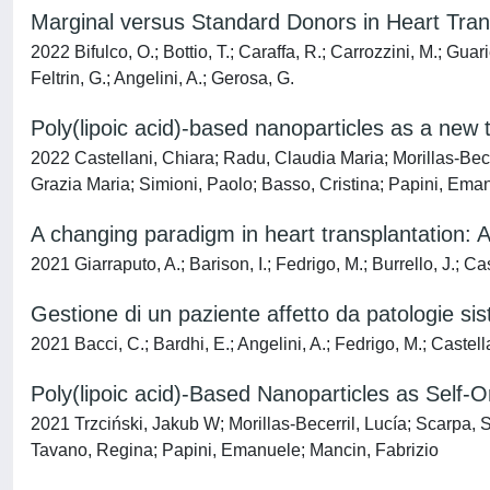
Marginal versus Standard Donors in Heart Tran
2022 Bifulco, O.; Bottio, T.; Caraffa, R.; Carrozzini, M.; Guari
Feltrin, G.; Angelini, A.; Gerosa, G.
Poly(lipoic acid)-based nanoparticles as a new t
2022 Castellani, Chiara; Radu, Claudia Maria; Morillas-Bece
Grazia Maria; Simioni, Paolo; Basso, Cristina; Papini, Ema
A changing paradigm in heart transplantation: A
2021 Giarraputo, A.; Barison, I.; Fedrigo, M.; Burrello, J.; Cast
Gestione di un paziente affetto da patologie si
2021 Bacci, C.; Bardhi, E.; Angelini, A.; Fedrigo, M.; Castell
Poly(lipoic acid)-Based Nanoparticles as Self
2021 Trzciński, Jakub W; Morillas-Becerril, Lucía; Scarpa, 
Tavano, Regina; Papini, Emanuele; Mancin, Fabrizio