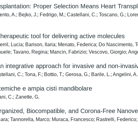
splantation: Proper Selection Means Heart Transpl
ento, A.; Bejko, J.; Fedrigo, M.; Castellani, C.; Toscano, G.; Lorenz
herapeutic tool for delivering active molecules
rril, Lucia; Barison, Ilaria; Menato, Federica; Do Nascimento, T
nuele; Tavano, Regina; Mancin, Fabrizio; Vescovo, Giorgio; Ange
n integrative approach for invasive and non-invasive
ellani, C.; Tona, F.; Bottio, T.; Gerosa, G.; Barile, L.; Angelini, A.
stemiche e ampia cisti mandibolare
ani, C.; Zanette, G.
-Organized, Biocompatible, and Corona-Free Nanove
Sara; Tannorella, Marco; Muraca, Francesco; Rastrelli, Federico; 