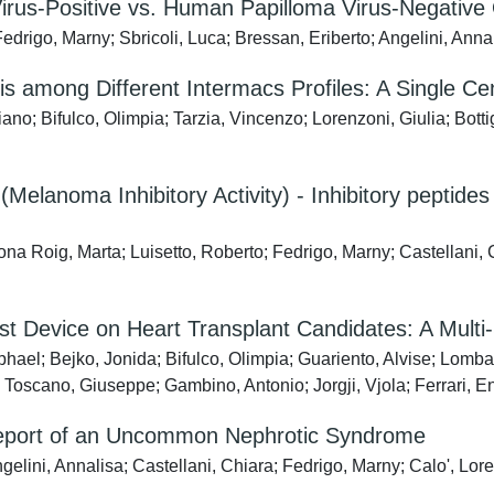
rus-Positive vs. Human Papilloma Virus-Negative 
edrigo, Marny; Sbricoli, Luca; Bressan, Eriberto; Angelini, Annal
 among Different Intermacs Profiles: A Single Ce
no; Bifulco, Olimpia; Tarzia, Vincenzo; Lorenzoni, Giulia; Bottig
(Melanoma Inhibitory Activity) - Inhibitory peptides i
na Roig, Marta; Luisetto, Roberto; Fedrigo, Marny; Castellani, 
st Device on Heart Transplant Candidates: A Multi-
hael; Bejko, Jonida; Bifulco, Olimpia; Guariento, Alvise; Lombar
; Toscano, Giuseppe; Gambino, Antonio; Jorgji, Vjola; Ferrari, E
Report of an Uncommon Nephrotic Syndrome
elini, Annalisa; Castellani, Chiara; Fedrigo, Marny; Calo', L