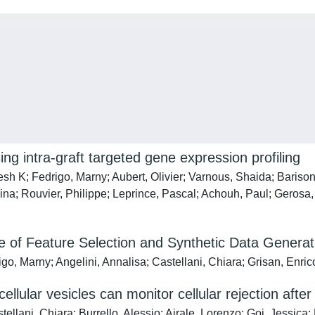
ing intra-graft targeted gene expression profiling
sh K; Fedrigo, Marny; Aubert, Olivier; Varnous, Shaida; Barison
ina; Rouvier, Philippe; Leprince, Pascal; Achouh, Paul; Gerosa, 
e of Feature Selection and Synthetic Data Generat
igo, Marny; Angelini, Annalisa; Castellani, Chiara; Grisan, Enric
lular vesicles can monitor cellular rejection after
tellani, Chiara; Burrello, Alessio; Airale, Lorenzo; Goi, Jessica;