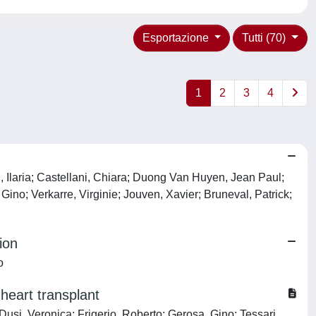
Esportazione
Tutti (70)
1
2
3
4
, Ilaria; Castellani, Chiara; Duong Van Huyen, Jean Paul;
Gino; Verkarre, Virginie; Jouven, Xavier; Bruneval, Patrick;
ion
o
 heart transplant
 Dusi, Veronica; Frigerio, Roberto; Gerosa, Gino; Tessari,