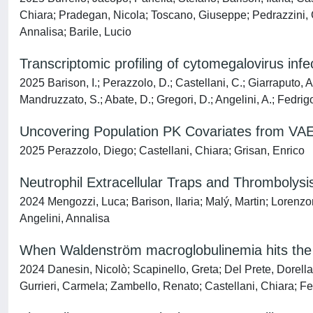
Chiara; Pradegan, Nicola; Toscano, Giuseppe; Pedrazzini, Gi
Annalisa; Barile, Lucio
Transcriptomic profiling of cytomegalovirus infe
2025 Barison, I.; Perazzolo, D.; Castellani, C.; Giarraputo, A
Mandruzzato, S.; Abate, D.; Gregori, D.; Angelini, A.; Fedrig
Uncovering Population PK Covariates from VA
2025 Perazzolo, Diego; Castellani, Chiara; Grisan, Enrico
Neutrophil Extracellular Traps and Thrombolysi
2024 Mengozzi, Luca; Barison, Ilaria; Malý, Martin; Lorenzon
Angelini, Annalisa
When Waldenström macroglobulinemia hits the k
2024 Danesin, Nicolò; Scapinello, Greta; Del Prete, Dorella
Gurrieri, Carmela; Zambello, Renato; Castellani, Chiara; Fed