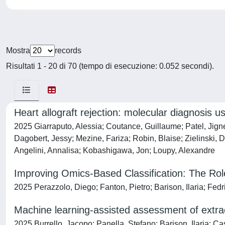
Mostra
records
Risultati 1 - 20 di 70 (tempo di esecuzione: 0.052 secondi).
Heart allograft rejection: molecular diagnosis us
2025 Giarraputo, Alessia; Coutance, Guillaume; Patel, Jigne
Dagobert, Jessy; Mezine, Fariza; Robin, Blaise; Zielinski, D
Angelini, Annalisa; Kobashigawa, Jon; Loupy, Alexandre
Improving Omics-Based Classification: The Rol
2025 Perazzolo, Diego; Fanton, Pietro; Barison, Ilaria; Fedr
Machine learning-assisted assessment of extracel
2025 Burrello, Jacopo; Panella, Stefano; Barison, Ilaria; Cas