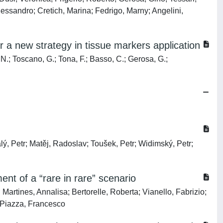
essandro; Cretich, Marina; Fedrigo, Marny; Angelini,
or a new strategy in tissue markers application
, N.; Toscano, G.; Tona, F.; Basso, C.; Gerosa, G.;
lý, Petr; Matěj, Radoslav; Toušek, Petr; Widimský, Petr;
t of a “rare in rare” scenario
Martines, Annalisa; Bertorelle, Roberta; Vianello, Fabrizio;
; Piazza, Francesco