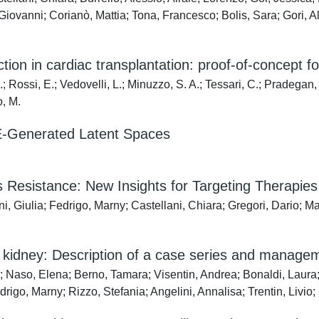
ovanni; Corianò, Mattia; Tona, Francesco; Bolis, Sara; Gori, Al
ction in cardiac transplantation: proof-of-concept f
.; Rossi, E.; Vedovelli, L.; Minuzzo, S. A.; Tessari, C.; Pradegan
o, M.
E-Generated Latent Spaces
s Resistance: New Insights for Targeting Therapies
i, Giulia; Fedrigo, Marny; Castellani, Chiara; Gregori, Dario; Ma
idney: Description of a case series and managemen
; Naso, Elena; Berno, Tamara; Visentin, Andrea; Bonaldi, Laura; 
rigo, Marny; Rizzo, Stefania; Angelini, Annalisa; Trentin, Livio