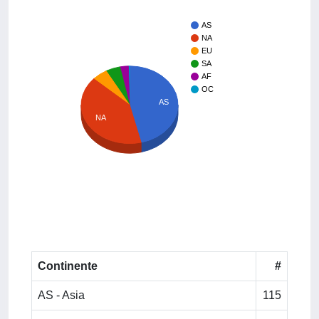
AS
NA
EU
SA
AF
OC
AS
NA
Continente
#
AS - Asia
115