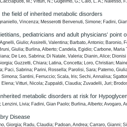
; Cacciapuoti, M.; Vitturi, N.; Gugelmo, G.; Calo, L. A.; Nalesso, F.
he field of inherited metabolic disorders
naniello, Vincenza; Messerotti Benvenuti, Simone; Fadini, Gian 
etitians, pediatricians and adult physicians' point o
Agnelli, Giulio; Assirelli, Valentina; Barbato, Antonio; Baronio,
Bruni, Giulia; Burlina, Alberto; Candela, Egidio; Carbone, Maria
ana; De Leo, Sabrina; Di Natale, Valeria; Dianin, Alice; Dionisi V
orgia; Guzzetti, Chiara; Latina, Concetta; Loro, Christian; Mai
 Paci, Sabrina; Parini, Rossella; Parolisi, Sara; Paterno, Giulia
a, Simona; Santini, Ferruccio; Scala, Iris; Sechi, Annalisa; Sgat
Elena; Vitturi, Nicola; Zuppaldi, Claudia; Zuvadelli, Juri; Brodos
nherited metabolic disorders at risk for Hypoglycem
enzini, Livia; Fadini, Gian Paolo; Burlina, Alberto; Avogaro, An
abry Disease
elmo, Giorgia; Radu, Claudia; Padoan, Andrea; Carraro, Gianni; 