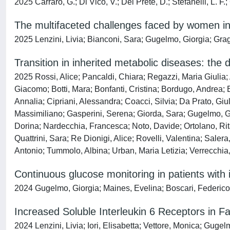
2025 Carraro, G.; Di Vico, V.; Del Prete, D.; Stefanelli, L. F.
The multifaceted challenges faced by women in t
2025 Lenzini, Livia; Bianconi, Sara; Gugelmo, Giorgia; Grag
Transition in inherited metabolic diseases: the di
2025 Rossi, Alice; Pancaldi, Chiara; Regazzi, Maria Giulia; 
Giacomo; Botti, Mara; Bonfanti, Cristina; Bordugo, Andrea; 
Annalia; Cipriani, Alessandra; Coacci, Silvia; Da Prato, Giuli
Massimiliano; Gasperini, Serena; Giorda, Sara; Gugelmo, Gi
Dorina; Nardecchia, Francesca; Noto, Davide; Ortolano, Rita;
Quattrini, Sara; Re Dionigi, Alice; Rovelli, Valentina; Saler
Antonio; Tummolo, Albina; Urban, Maria Letizia; Verrecchia, 
Continuous glucose monitoring in patients with i
2024 Gugelmo, Giorgia; Maines, Evelina; Boscari, Federico; L
Increased Soluble Interleukin 6 Receptors in F
2024 Lenzini, Livia; Iori, Elisabetta; Vettore, Monica; Gug