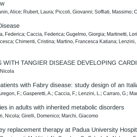
ew
nin, Alice; Rubert, Laura; Piccoli, Giovanni; Soffiati, Massimo; 
 Disease
a, Federica; Caccia, Federica; Gugelmo, Giorgia; Martinetti, Lori
esca; Chimenti, Cristina; Martino, Francesca Katiana; Lenzini, L
 WITH TANGIER DISEASE DEVELOPING CARD
 Nicola
atients with Fabry disease: study design of an Ital
gon, F.; Gasperetti, A.; Caccia, F.; Lenzini, L.; Carraro, G.; March
gies in adults with inherited metabolic disorders
ri, Nicola; Girelli, Domenico; Marchi, Giacomo
ney replacement therapy at Padua University Hospi