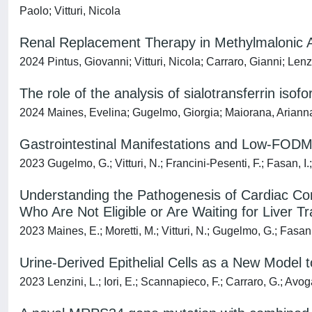
Paolo; Vitturi, Nicola
Renal Replacement Therapy in Methylmalonic Ac
2024 Pintus, Giovanni; Vitturi, Nicola; Carraro, Gianni; Lenz
The role of the analysis of sialotransferrin is
2024 Maines, Evelina; Gugelmo, Giorgia; Maiorana, Arianna; M
Gastrointestinal Manifestations and Low-FODMA
2023 Gugelmo, G.; Vitturi, N.; Francini-Pesenti, F.; Fasan, I.;
Understanding the Pathogenesis of Cardiac Comp
Who Are Not Eligible or Are Waiting for Liver T
2023 Maines, E.; Moretti, M.; Vitturi, N.; Gugelmo, G.; Fasan, I
Urine-Derived Epithelial Cells as a New Model
2023 Lenzini, L.; Iori, E.; Scannapieco, F.; Carraro, G.; Avogar