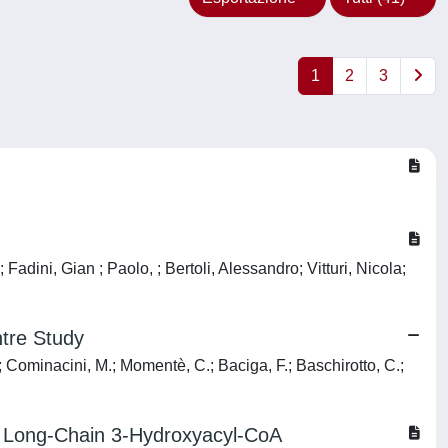
1
2
3
ini, Gian ; Paolo, ; Bertoli, Alessandro; Vitturi, Nicola;
ntre Study
.; Cominacini, M.; Momentè, C.; Baciga, F.; Baschirotto, C.;
ith Long-Chain 3-Hydroxyacyl-CoA