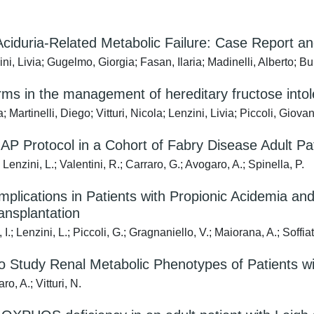
iduria-Related Metabolic Failure: Case Report an
ini, Livia; Gugelmo, Giorgia; Fasan, Ilaria; Madinelli, Alberto; 
oforms in the management of hereditary fructose into
artinelli, Diego; Vitturi, Nicola; Lenzini, Livia; Piccoli, Giova
P Protocol in a Cohort of Fabry Disease Adult Pa
 Lenzini, L.; Valentini, R.; Carraro, G.; Avogaro, A.; Spinella, P.
lications in Patients with Propionic Acidemia and
ransplantation
.; Lenzini, L.; Piccoli, G.; Gragnaniello, V.; Maiorana, A.; Soffiat
 to Study Renal Metabolic Phenotypes of Patients 
o, A.; Vitturi, N.