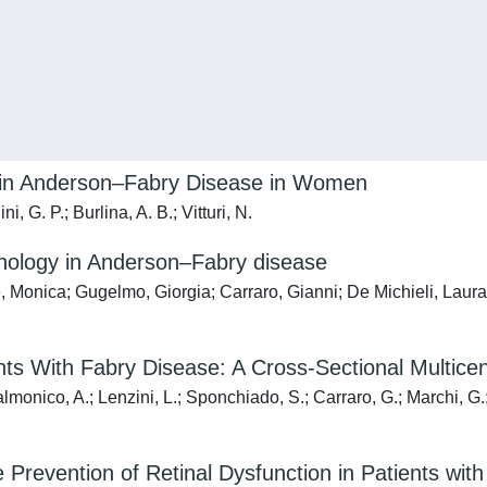
s in Anderson–Fabry Disease in Women
, G. P.; Burlina, A. B.; Vitturi, N.
athology in Anderson–Fabry disease
nica; Gugelmo, Giorgia; Carraro, Gianni; De Michieli, Laura; Fad
ents With Fabry Disease: A Cross-Sectional Multice
almonico, A.; Lenzini, L.; Sponchiado, S.; Carraro, G.; Marchi, G
e Prevention of Retinal Dysfunction in Patients w