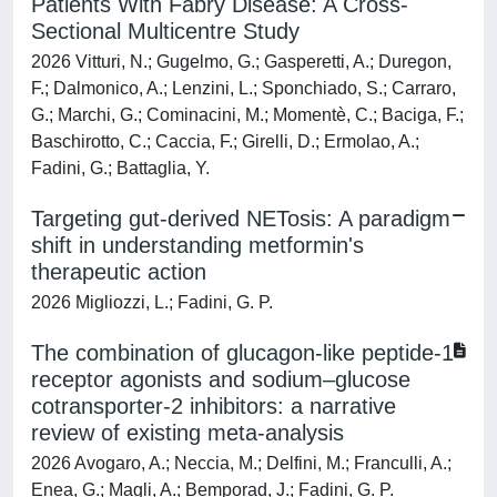
Patients With Fabry Disease: A Cross-
Sectional Multicentre Study
2026 Vitturi, N.; Gugelmo, G.; Gasperetti, A.; Duregon,
F.; Dalmonico, A.; Lenzini, L.; Sponchiado, S.; Carraro,
G.; Marchi, G.; Cominacini, M.; Momentè, C.; Baciga, F.;
Baschirotto, C.; Caccia, F.; Girelli, D.; Ermolao, A.;
Fadini, G.; Battaglia, Y.
Targeting gut-derived NETosis: A paradigm
shift in understanding metformin's
therapeutic action
2026 Migliozzi, L.; Fadini, G. P.
The combination of glucagon-like peptide-1
receptor agonists and sodium–glucose
cotransporter-2 inhibitors: a narrative
review of existing meta-analysis
2026 Avogaro, A.; Neccia, M.; Delfini, M.; Franculli, A.;
Enea, G.; Magli, A.; Bemporad, J.; Fadini, G. P.