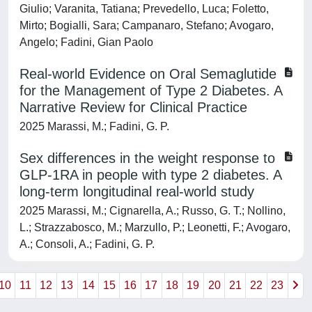
Giulio; Varanita, Tatiana; Prevedello, Luca; Foletto,
Mirto; Bogialli, Sara; Campanaro, Stefano; Avogaro,
Angelo; Fadini, Gian Paolo
Real-world Evidence on Oral Semaglutide
for the Management of Type 2 Diabetes. A
Narrative Review for Clinical Practice
2025 Marassi, M.; Fadini, G. P.
Sex differences in the weight response to
GLP-1RA in people with type 2 diabetes. A
long-term longitudinal real-world study
2025 Marassi, M.; Cignarella, A.; Russo, G. T.; Nollino,
L.; Strazzabosco, M.; Marzullo, P.; Leonetti, F.; Avogaro,
A.; Consoli, A.; Fadini, G. P.
10
11
12
13
14
15
16
17
18
19
20
21
22
23