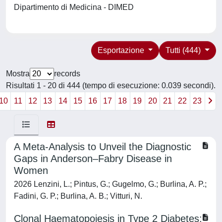
Dipartimento di Medicina - DIMED
Esportazione
Tutti (444)
Mostra
records
Risultati 1 - 20 di 444 (tempo di esecuzione: 0.039 secondi).
10
11
12
13
14
15
16
17
18
19
20
21
22
23
A Meta-Analysis to Unveil the Diagnostic
Gaps in Anderson–Fabry Disease in
Women
2026 Lenzini, L.; Pintus, G.; Gugelmo, G.; Burlina, A. P.;
Fadini, G. P.; Burlina, A. B.; Vitturi, N.
Clonal Haematopoiesis in Type 2 Diabetes: