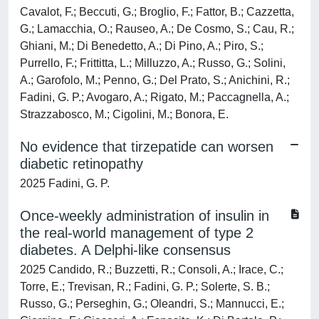
Cavalot, F.; Beccuti, G.; Broglio, F.; Fattor, B.; Cazzetta,
G.; Lamacchia, O.; Rauseo, A.; De Cosmo, S.; Cau, R.;
Ghiani, M.; Di Benedetto, A.; Di Pino, A.; Piro, S.;
Purrello, F.; Frittitta, L.; Milluzzo, A.; Russo, G.; Solini,
A.; Garofolo, M.; Penno, G.; Del Prato, S.; Anichini, R.;
Fadini, G. P.; Avogaro, A.; Rigato, M.; Paccagnella, A.;
Strazzabosco, M.; Cigolini, M.; Bonora, E.
No evidence that tirzepatide can worsen
diabetic retinopathy
2025 Fadini, G. P.
Once-weekly administration of insulin in
the real-world management of type 2
diabetes. A Delphi-like consensus
2025 Candido, R.; Buzzetti, R.; Consoli, A.; Irace, C.;
Torre, E.; Trevisan, R.; Fadini, G. P.; Solerte, S. B.;
Russo, G.; Perseghin, G.; Oleandri, S.; Mannucci, E.;