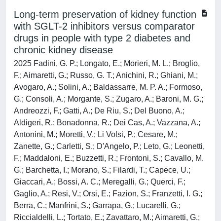
Long-term preservation of kidney function
with SGLT-2 inhibitors versus comparator
drugs in people with type 2 diabetes and
chronic kidney disease
2025 Fadini, G. P.; Longato, E.; Morieri, M. L.; Broglio,
F.; Aimaretti, G.; Russo, G. T.; Anichini, R.; Ghiani, M.;
Avogaro, A.; Solini, A.; Baldassarre, M. P. A.; Formoso,
G.; Consoli, A.; Morgante, S.; Zugaro, A.; Baroni, M. G.;
Andreozzi, F.; Gatti, A.; De Riu, S.; Del Buono, A.;
Aldigeri, R.; Bonadonna, R.; Dei Cas, A.; Vazzana, A.;
Antonini, M.; Moretti, V.; Li Volsi, P.; Cesare, M.;
Zanette, G.; Carletti, S.; D'Angelo, P.; Leto, G.; Leonetti,
F.; Maddaloni, E.; Buzzetti, R.; Frontoni, S.; Cavallo, M.
G.; Barchetta, I.; Morano, S.; Filardi, T.; Capece, U.;
Giaccari, A.; Bossi, A. C.; Meregalli, G.; Querci, F.;
Gaglio, A.; Resi, V.; Orsi, E.; Fazion, S.; Franzetti, I. G.;
Berra, C.; Manfrini, S.; Garrapa, G.; Lucarelli, G.;
Riccialdelli, L.; Tortato, E.; Zavattaro, M.; Aimaretti, G.;