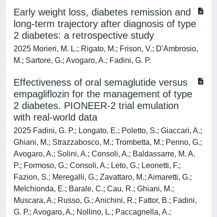
Early weight loss, diabetes remission and
long-term trajectory after diagnosis of type
2 diabetes: a retrospective study
2025 Morieri, M. L.; Rigato, M.; Frison, V.; D'Ambrosio,
M.; Sartore, G.; Avogaro, A.; Fadini, G. P.
Effectiveness of oral semaglutide versus
empagliflozin for the management of type
2 diabetes. PIONEER-2 trial emulation
with real-world data
2025 Fadini, G. P.; Longato, E.; Poletto, S.; Giaccari, A.;
Ghiani, M.; Strazzabosco, M.; Trombetta, M.; Penno, G.;
Avogaro, A.; Solini, A.; Consoli, A.; Baldassarre, M. A.
P.; Formoso, G.; Consoli, A.; Leto, G.; Leonetti, F.;
Fazion, S.; Meregalli, G.; Zavattaro, M.; Aimaretti, G.;
Melchionda, E.; Barale, C.; Cau, R.; Ghiani, M.;
Muscara, A.; Russo, G.; Anichini, R.; Fattor, B.; Fadini,
G. P.; Avogaro, A.; Nollino, L.; Paccagnella, A.;