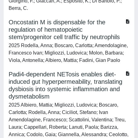
Giorgino, F.; Giaccari, A.; Esposito, K.; Di Bartolo, P.;
Berra, C.
Oncostatin M is dispensable for the
regulation of hematopoietic
stem/progenitor cell traffic by neutrophils
2025 Rodella, Anna; Boscaro, Carlotta; Amendolagine,
Francesco Ivan; Migliozzi, Ludovica; Molon, Barbara;
Viola, Antonella; Albiero, Mattia; Fadini, Gian Paolo
Padi4-dependent NETosis enables diet-
induced gut hyperpermeability, translating
dysbiosis into systemic inflammation and
dysmetabolism
2025 Albiero, Mattia; Migliozzi, Ludovica; Boscaro,
Carlotta; Rodella, Anna; Ciciliot, Stefano; Ivan
Amendolagine, Francesco; Scattolini, Valentina; Treu,
Laura; Cappellari, Roberta; Lanuti, Paola; Barizza,
Annica; Codolo, Gaia; Giannella, Alessandra; Ceolotto,