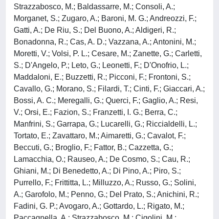
Strazzabosco, M.; Baldassarre, M.; Consoli, A.;
Morganet, S.; Zugaro, A.; Baroni, M. G.; Andreozzi, F.;
Gatti, A.; De Riu, S.; Del Buono, A.; Aldigeri, R.;
Bonadonna, R.; Cas, A. D.; Vazzana, A.; Antonini, M.;
Moretti, V.; Volsi, P. L.; Cesare, M.; Zanette, G.; Carletti,
S.; D'Angelo, P.; Leto, G.; Leonetti, F.; D'Onofrio, L.;
Maddaloni, E.; Buzzetti, R.; Picconi, F.; Frontoni, S.;
Cavallo, G.; Morano, S.; Filardi, T.; Cinti, F.; Giaccari, A.;
Bossi, A. C.; Meregalli, G.; Querci, F.; Gaglio, A.; Resi,
V.; Orsi, E.; Fazion, S.; Franzetti, I. G.; Berra, C.;
Manfrini, S.; Garrapa, G.; Lucarelli, G.; Riccialdelli, L.;
Tortato, E.; Zavattaro, M.; Aimaretti, G.; Cavalot, F.;
Beccuti, G.; Broglio, F.; Fattor, B.; Cazzetta, G.;
Lamacchia, O.; Rauseo, A.; De Cosmo, S.; Cau, R.;
Ghiani, M.; Di Benedetto, A.; Di Pino, A.; Piro, S.;
Purrello, F.; Frittitta, L.; Milluzzo, A.; Russo, G.; Solini,
A.; Garofolo, M.; Penno, G.; Del Prato, S.; Anichini, R.;
Fadini, G. P.; Avogaro, A.; Gottardo, L.; Rigato, M.;
Paccagnella, A.; Strazzabosco, M.; Cigolini, M.;