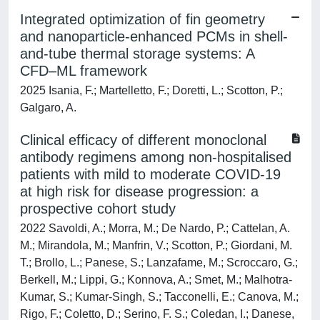
Integrated optimization of fin geometry
and nanoparticle-enhanced PCMs in shell-
and-tube thermal storage systems: A
CFD–ML framework
2025 Isania, F.; Martelletto, F.; Doretti, L.; Scotton, P.;
Galgaro, A.
Clinical efficacy of different monoclonal
antibody regimens among non-hospitalised
patients with mild to moderate COVID-19
at high risk for disease progression: a
prospective cohort study
2022 Savoldi, A.; Morra, M.; De Nardo, P.; Cattelan, A.
M.; Mirandola, M.; Manfrin, V.; Scotton, P.; Giordani, M.
T.; Brollo, L.; Panese, S.; Lanzafame, M.; Scroccaro, G.;
Berkell, M.; Lippi, G.; Konnova, A.; Smet, M.; Malhotra-
Kumar, S.; Kumar-Singh, S.; Tacconelli, E.; Canova, M.;
Rigo, F.; Coletto, D.; Serino, F. S.; Coledan, I.; Danese,