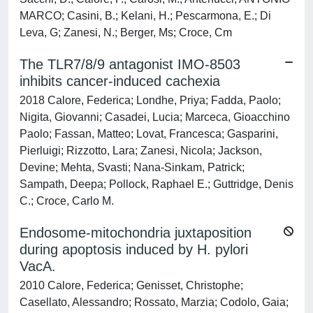
MARCO; Casini, B.; Kelani, H.; Pescarmona, E.; Di
Leva, G; Zanesi, N.; Berger, Ms; Croce, Cm
The TLR7/8/9 antagonist IMO-8503
inhibits cancer-induced cachexia
2018 Calore, Federica; Londhe, Priya; Fadda, Paolo;
Nigita, Giovanni; Casadei, Lucia; Marceca, Gioacchino
Paolo; Fassan, Matteo; Lovat, Francesca; Gasparini,
Pierluigi; Rizzotto, Lara; Zanesi, Nicola; Jackson,
Devine; Mehta, Svasti; Nana-Sinkam, Patrick;
Sampath, Deepa; Pollock, Raphael E.; Guttridge, Denis
C.; Croce, Carlo M.
Endosome-mitochondria juxtaposition
during apoptosis induced by H. pylori
VacA.
2010 Calore, Federica; Genisset, Christophe;
Casellato, Alessandro; Rossato, Marzia; Codolo, Gaia;