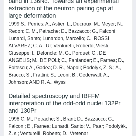
band in 136Nd: Towards an experimental
extraction of the neutron pairing gap at
large deformation
1999 S., Perries; A., Astier; L., Ducroux; M., Meyer; N.,
Redon; C. M., Petrache; D., Bazzacco; G., Falconi;
Lunardi, Santo; Lunardon, Marcello; C., ROSSI
ALVAREZ; C. A., Ur; Venturelli, Roberto; Viesti,
Giuseppe; I., Deloncle; M. G., Porquet; G., DE
ANGELIS; M., DE POLI; C., Fahlander; E., Farnea; D.,
Foltescu; A., Gadea; D. R., Napoli; Podolyk, Z. S.; A.,
Bracco; S., Frattini; S., Leoni; B., Cederwall; A.,
Johnson; AND R. A., Wyss
Detailed spectroscopy and IBFFM
interpretation of the odd-odd nuclei 132Pr
and 130Pr
1998 C. M., Petrache; S., Brant; D., Bazzacco; G.,
Falconi; E., Farnea; Lunardi, Santo; V., Paar; Podolyák,
Z. s.; Venturelli, Roberto; D., Vretenar