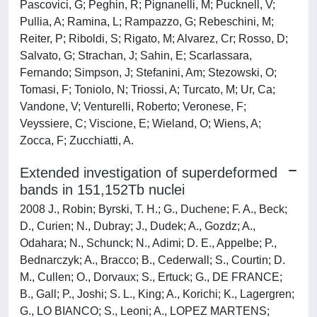
Pascovici, G; Peghin, R; Pignanelli, M; Pucknell, V;
Pullia, A; Ramina, L; Rampazzo, G; Rebeschini, M;
Reiter, P; Riboldi, S; Rigato, M; Alvarez, Cr; Rosso, D;
Salvato, G; Strachan, J; Sahin, E; Scarlassara,
Fernando; Simpson, J; Stefanini, Am; Stezowski, O;
Tomasi, F; Toniolo, N; Triossi, A; Turcato, M; Ur, Ca;
Vandone, V; Venturelli, Roberto; Veronese, F;
Veyssiere, C; Viscione, E; Wieland, O; Wiens, A;
Zocca, F; Zucchiatti, A.
Extended investigation of superdeformed
bands in 151,152Tb nuclei
2008 J., Robin; Byrski, T. H.; G., Duchene; F. A., Beck;
D., Curien; N., Dubray; J., Dudek; A., Gozdz; A.,
Odahara; N., Schunck; N., Adimi; D. E., Appelbe; P.,
Bednarczyk; A., Bracco; B., Cederwall; S., Courtin; D.
M., Cullen; O., Dorvaux; S., Ertuck; G., DE FRANCE;
B., Gall; P., Joshi; S. L., King; A., Korichi; K., Lagergren;
G., LO BIANCO; S., Leoni; A., LOPEZ MARTENS;