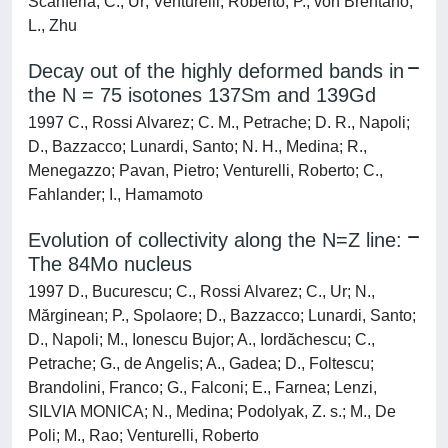
Scanferla; C., Ur; Venturelli, Roberto; P., von Brentano;
L., Zhu
Decay out of the highly deformed bands in
the N = 75 isotones 137Sm and 139Gd
1997 C., Rossi Alvarez; C. M., Petrache; D. R., Napoli;
D., Bazzacco; Lunardi, Santo; N. H., Medina; R.,
Menegazzo; Pavan, Pietro; Venturelli, Roberto; C.,
Fahlander; I., Hamamoto
Evolution of collectivity along the N=Z line:
The 84Mo nucleus
1997 D., Bucurescu; C., Rossi Alvarez; C., Ur; N.,
Mărginean; P., Spolaore; D., Bazzacco; Lunardi, Santo;
D., Napoli; M., Ionescu Bujor; A., Iordăchescu; C.,
Petrache; G., de Angelis; A., Gadea; D., Foltescu;
Brandolini, Franco; G., Falconi; E., Farnea; Lenzi,
SILVIA MONICA; N., Medina; Podolyak, Z. s.; M., De
Poli; M., Rao; Venturelli, Roberto