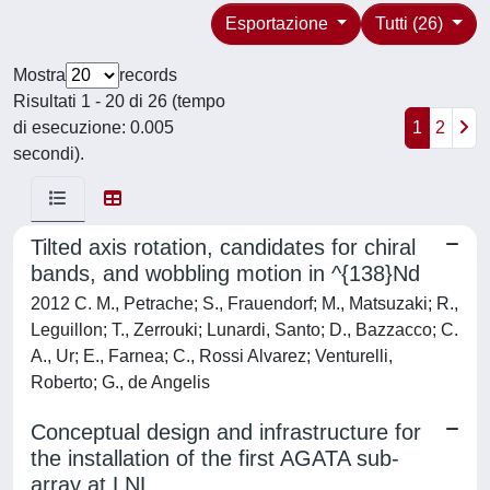
Esportazione
Tutti (26)
Mostra
records
Risultati 1 - 20 di 26 (tempo
di esecuzione: 0.005
1
2
secondi).
Tilted axis rotation, candidates for chiral
bands, and wobbling motion in ^{138}Nd
2012 C. M., Petrache; S., Frauendorf; M., Matsuzaki; R.,
Leguillon; T., Zerrouki; Lunardi, Santo; D., Bazzacco; C.
A., Ur; E., Farnea; C., Rossi Alvarez; Venturelli,
Roberto; G., de Angelis
Conceptual design and infrastructure for
the installation of the first AGATA sub-
array at LNL