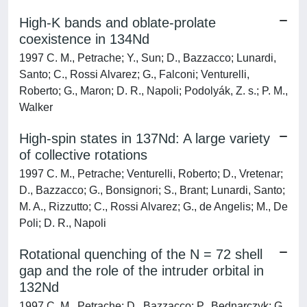
High-K bands and oblate-prolate
coexistence in 134Nd
1997 C. M., Petrache; Y., Sun; D., Bazzacco; Lunardi,
Santo; C., Rossi Alvarez; G., Falconi; Venturelli,
Roberto; G., Maron; D. R., Napoli; Podolyák, Z. s.; P. M.,
Walker
High-spin states in 137Nd: A large variety
of collective rotations
1997 C. M., Petrache; Venturelli, Roberto; D., Vretenar;
D., Bazzacco; G., Bonsignori; S., Brant; Lunardi, Santo;
M. A., Rizzutto; C., Rossi Alvarez; G., de Angelis; M., De
Poli; D. R., Napoli
Rotational quenching of the N = 72 shell
gap and the role of the intruder orbital in
132Nd
1997 C. M., Petrache; D., Bazzacco; P., Bednarczyk; G.,