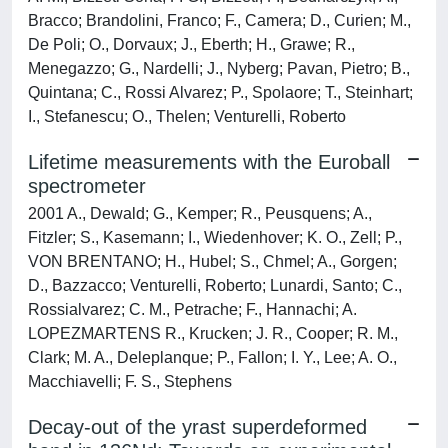
Bracco; Brandolini, Franco; F., Camera; D., Curien; M.,
De Poli; O., Dorvaux; J., Eberth; H., Grawe; R.,
Menegazzo; G., Nardelli; J., Nyberg; Pavan, Pietro; B.,
Quintana; C., Rossi Alvarez; P., Spolaore; T., Steinhart;
I., Stefanescu; O., Thelen; Venturelli, Roberto
Lifetime measurements with the Euroball
spectrometer
2001 A., Dewald; G., Kemper; R., Peusquens; A.,
Fitzler; S., Kasemann; I., Wiedenhover; K. O., Zell; P.,
VON BRENTANO; H., Hubel; S., Chmel; A., Gorgen;
D., Bazzacco; Venturelli, Roberto; Lunardi, Santo; C.,
Rossialvarez; C. M., Petrache; F., Hannachi; A.
LOPEZMARTENS R., Krucken; J. R., Cooper; R. M.,
Clark; M. A., Deleplanque; P., Fallon; I. Y., Lee; A. O.,
Macchiavelli; F. S., Stephens
Decay-out of the yrast superdeformed