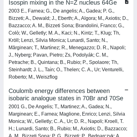
Isospin mixing in the N=Z nucleus 64Ge
2003 E., Farnea; G., De angelis; A., Gadea; P. G.,
Bizzeti; A., Dewald; J., Eberth; A., Algora; M., Axiotis; D.,
Bazzacco; A. M., Bizzeti Sona; Brandolini, Franco; G.,
Colò; W., Gelletly; M. A., Kaci; N., Kintz; T., Klug; Th,
Kröll; Lenzi, Silvia Monica; Lunardi, Santo; N.,
Mărginean; T., Martı́nez; R., Menegazzo; D. R., Napoli;
J., Nyberg; Pavan, Pietro; Zs, Podolyák; C. M.,
Petrache; B., Quintana; B., Rubio; P., Spolaore; Th,
Steinhardt; J. L., Taı́n; O., Thelen; C. A., Ur; Venturelli,
Roberto; M., Weiszflog
Coulomb energy differences between
isobaric analogue states in 70Br and 70Se
2001 G., De Angelis; T., Martinez; A., Gadea; N.,
Marginean; E., Farnea; Maglione, Enrico; Lenzi, Silvia
Monica; W., Gelletly; C. A., Ur; D. R., Napoli; Kroell, T.
H.; Lunardi, Santo; B., Rubio; M., Axiotis; D., Bazzacco;
A. M., Bizzeti Sona; P. G., Bizzeti; P., Bednarczyk; A.,