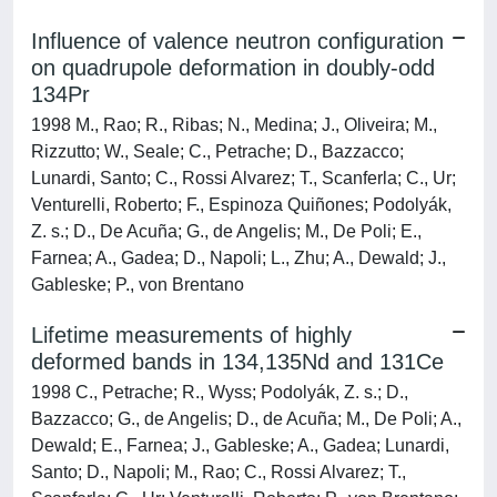
Influence of valence neutron configuration
on quadrupole deformation in doubly-odd
134Pr
1998 M., Rao; R., Ribas; N., Medina; J., Oliveira; M.,
Rizzutto; W., Seale; C., Petrache; D., Bazzacco;
Lunardi, Santo; C., Rossi Alvarez; T., Scanferla; C., Ur;
Venturelli, Roberto; F., Espinoza Quiñones; Podolyák,
Z. s.; D., De Acuña; G., de Angelis; M., De Poli; E.,
Farnea; A., Gadea; D., Napoli; L., Zhu; A., Dewald; J.,
Gableske; P., von Brentano
Lifetime measurements of highly
deformed bands in 134,135Nd and 131Ce
1998 C., Petrache; R., Wyss; Podolyák, Z. s.; D.,
Bazzacco; G., de Angelis; D., de Acuña; M., De Poli; A.,
Dewald; E., Farnea; J., Gableske; A., Gadea; Lunardi,
Santo; D., Napoli; M., Rao; C., Rossi Alvarez; T.,