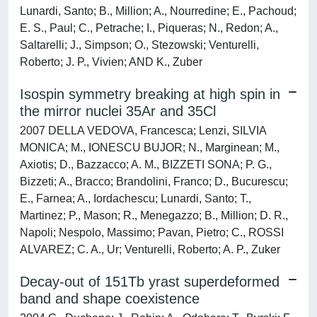
Lunardi, Santo; B., Million; A., Nourredine; E., Pachoud;
E. S., Paul; C., Petrache; I., Piqueras; N., Redon; A.,
Saltarelli; J., Simpson; O., Stezowski; Venturelli,
Roberto; J. P., Vivien; AND K., Zuber
Isospin symmetry breaking at high spin in
the mirror nuclei 35Ar and 35Cl
2007 DELLA VEDOVA, Francesca; Lenzi, SILVIA
MONICA; M., IONESCU BUJOR; N., Marginean; M.,
Axiotis; D., Bazzacco; A. M., BIZZETI SONA; P. G.,
Bizzeti; A., Bracco; Brandolini, Franco; D., Bucurescu;
E., Farnea; A., Iordachescu; Lunardi, Santo; T.,
Martinez; P., Mason; R., Menegazzo; B., Million; D. R.,
Napoli; Nespolo, Massimo; Pavan, Pietro; C., ROSSI
ALVAREZ; C. A., Ur; Venturelli, Roberto; A. P., Zuker
Decay-out of 151Tb yrast superdeformed
band and shape coexistence