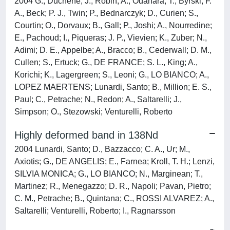
2004 G., Duchene; J., Robin; A., Odahara; T., Byrski; F.
A., Beck; P. J., Twin; P., Bednarczyk; D., Curien; S.,
Courtin; O., Dorvaux; B., Gall; P., Joshi; A., Nourredine;
E., Pachoud; I., Piqueras; J. P., Vievien; K., Zuber; N.,
Adimi; D. E., Appelbe; A., Bracco; B., Cederwall; D. M.,
Cullen; S., Ertuck; G., DE FRANCE; S. L., King; A.,
Korichi; K., Lagergreen; S., Leoni; G., LO BIANCO; A.,
LOPEZ MAERTENS; Lunardi, Santo; B., Million; E. S.,
Paul; C., Petrache; N., Redon; A., Saltarelli; J.,
Simpson; O., Stezowski; Venturelli, Roberto
Highly deformed band in 138Nd
2004 Lunardi, Santo; D., Bazzacco; C. A., Ur; M.,
Axiotis; G., DE ANGELIS; E., Farnea; Kroll, T. H.; Lenzi,
SILVIA MONICA; G., LO BIANCO; N., Marginean; T.,
Martinez; R., Menegazzo; D. R., Napoli; Pavan, Pietro;
C. M., Petrache; B., Quintana; C., ROSSI ALVAREZ; A.,
Saltarelli; Venturelli, Roberto; I., Ragnarsson