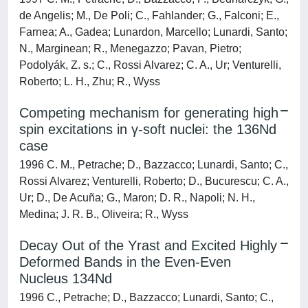
de Angelis; M., De Poli; C., Fahlander; G., Falconi; E.,
Farnea; A., Gadea; Lunardon, Marcello; Lunardi, Santo;
N., Marginean; R., Menegazzo; Pavan, Pietro;
Podolyák, Z. s.; C., Rossi Alvarez; C. A., Ur; Venturelli,
Roberto; L. H., Zhu; R., Wyss
Competing mechanism for generating high
spin excitations in γ-soft nuclei: the 136Nd
case
1996 C. M., Petrache; D., Bazzacco; Lunardi, Santo; C.,
Rossi Alvarez; Venturelli, Roberto; D., Bucurescu; C. A.,
Ur; D., De Acuña; G., Maron; D. R., Napoli; N. H.,
Medina; J. R. B., Oliveira; R., Wyss
Decay Out of the Yrast and Excited Highly
Deformed Bands in the Even-Even
Nucleus 134Nd
1996 C., Petrache; D., Bazzacco; Lunardi, Santo; C.,