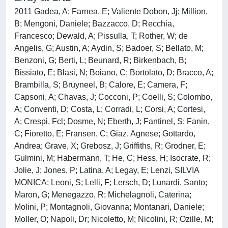
2011 Gadea, A; Farnea, E; Valiente Dobon, Jj; Million,
B; Mengoni, Daniele; Bazzacco, D; Recchia,
Francesco; Dewald, A; Pissulla, T; Rother, W; de
Angelis, G; Austin, A; Aydin, S; Badoer, S; Bellato, M;
Benzoni, G; Berti, L; Beunard, R; Birkenbach, B;
Bissiato, E; Blasi, N; Boiano, C; Bortolato, D; Bracco, A;
Brambilla, S; Bruyneel, B; Calore, E; Camera, F;
Capsoni, A; Chavas, J; Cocconi, P; Coelli, S; Colombo,
A; Conventi, D; Costa, L; Corradi, L; Corsi, A; Cortesi,
A; Crespi, Fcl; Dosme, N; Eberth, J; Fantinel, S; Fanin,
C; Fioretto, E; Fransen, C; Giaz, Agnese; Gottardo,
Andrea; Grave, X; Grebosz, J; Griffiths, R; Grodner, E;
Gulmini, M; Habermann, T; He, C; Hess, H; Isocrate, R;
Jolie, J; Jones, P; Latina, A; Legay, E; Lenzi, SILVIA
MONICA; Leoni, S; Lelli, F; Lersch, D; Lunardi, Santo;
Maron, G; Menegazzo, R; Michelagnoli, Caterina;
Molini, P; Montagnoli, Giovanna; Montanari, Daniele;
Moller, O; Napoli, Dr; Nicoletto, M; Nicolini, R; Ozille, M;