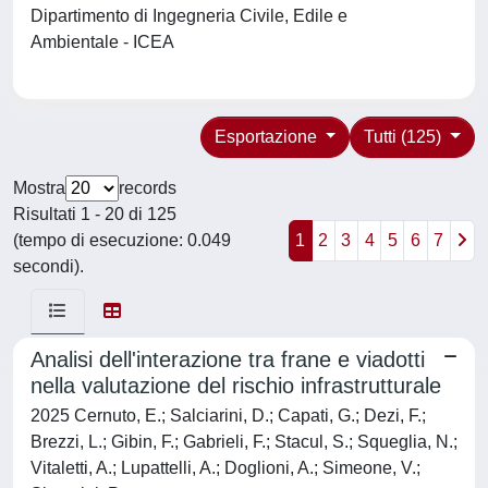
Dipartimento di Ingegneria Civile, Edile e
Ambientale - ICEA
Esportazione
Tutti (125)
Mostra
records
Risultati 1 - 20 di 125
(tempo di esecuzione: 0.049
1
2
3
4
5
6
7
secondi).
Analisi dell'interazione tra frane e viadotti
nella valutazione del rischio infrastrutturale
2025 Cernuto, E.; Salciarini, D.; Capati, G.; Dezi, F.;
Brezzi, L.; Gibin, F.; Gabrieli, F.; Stacul, S.; Squeglia, N.;
Vitaletti, A.; Lupattelli, A.; Doglioni, A.; Simeone, V.;