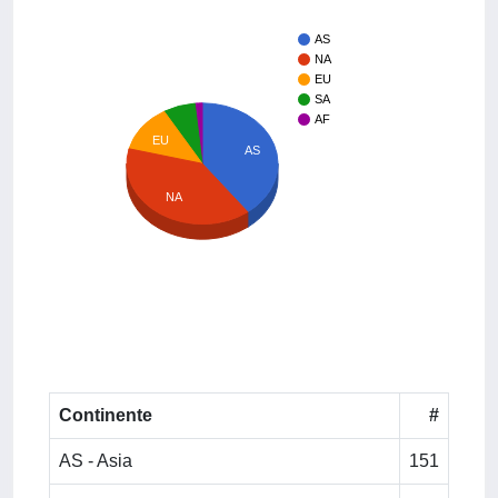
AS
NA
EU
SA
AF
EU
AS
NA
Continente
#
AS - Asia
151