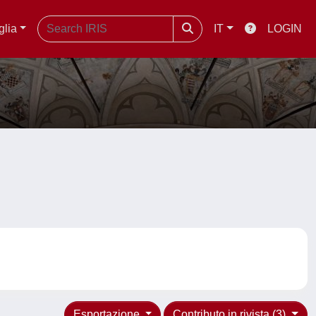
glia
IT
LOGIN
Esportazione
Contributo in rivista (3)