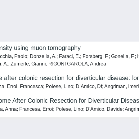
ensity using muon tomography
cchia, Paolo; Donzella, A.; Faraci, E.; Forsberg, F.; Gonella, F.; 
oni, A.; Zumerle, Gianni; RIGONI GAROLA, Andrea
e after colonic resection for diverticular disease: l
a; Erroi, Francesca; Polese, Lino; D’Amico, Df; Angriman, Imer
come After Colonic Resection for Diverticular Dise
a, Anna; Francesa, Erroi; Polese, Lino; D'Amico, Davide; Angri