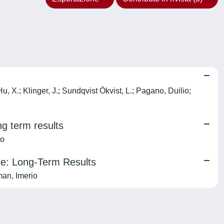
Hu, X.; Klinger, J.; Sundqvist Ökvist, L.; Pagano, Duilio;
ong term results
io
ase: Long-Term Results
man, Imerio