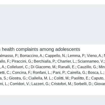
th health complaints among adolescents
masso, P.; Borraccino, A.; Cappello, N.; Lemma, P.; Vieno, A.; Nard
lo, F.; Piraccini, G.; Berchialla, P.; Charrier, L.; Sciannameo, V.
.; Colleluori, C.; Di Giacomo, M.; Ranalli, E.; Cauzillo, G.; Mini
etti, C.; Concina, F.; Ronfani, L.; Pani, P.; Cairella, G.; Bosca, L
, S.; Giostra, G.; Ciallella, M. L.; Colitti, M.; Paolitto, E.; Caputo
, L.; Corridori, V.; Lazzeri, G.; Cristofori, M.; Sorbelli, D.; Giova