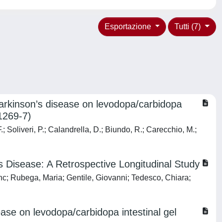
Esportazione
Tutti (7)
 Parkinson’s disease on levodopa/carbidopa
11269-7)
F.; Soliveri, P.; Calandrella, D.; Biundo, R.; Carecchio, M.;
s Disease: A Retrospective Longitudinal Study
nc; Rubega, Maria; Gentile, Giovanni; Tedesco, Chiara;
ease on levodopa/carbidopa intestinal gel