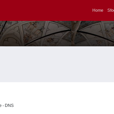
Home
Sfo
ze - DNS