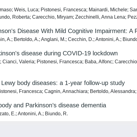
aso; Weis, Luca; Pistonesi, Francesca; Mainardi, Michele; San
iundo, Roberta; Carecchio, Miryam; Zecchinelli, Anna Lena; Pezz
kinson's Disease With Mild Cognitive Impairment: 
n, A.; Bertoldo, A.; Anglani, M.; Cecchin, D.; Antonini, A.; Biund
Parkinson's disease during COVID-19 lockdown
 Cianci, Valeria; Pistonesi, Francesca; Baba, Alfonc; Carecchi
n Lewy body diseases: a 1-year follow-up study
stonesi, Francesca; Cagnin, Annachiara; Bertoldo, Alessandra; 
y body and Parkinson’s disease dementia
zato, E.; Antonini, A.; Biundo, R.