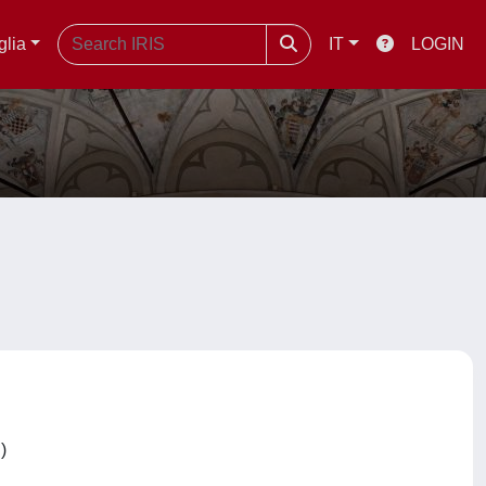
glia
IT
LOGIN
C)