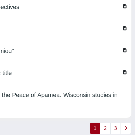
pectives
rmiou"
title
o the Peace of Apamea. Wisconsin studies in
1
2
3