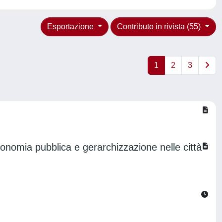
Esportazione
Contributo in rivista (55)
1
2
3
’economia pubblica e gerarchizzazione nelle città