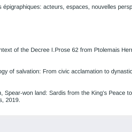
es épigraphiques: acteurs, espaces, nouvelles pers
ontext of the Decree I.Prose 62 from Ptolemais He
gy of salvation: From civic acclamation to dynastic 
n, Spear-won land: Sardis from the King's Peace t
s, 2019.