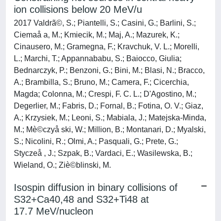
ion collisions below 20 MeV/u
2017 Valdrã©, S.; Piantelli, S.; Casini, G.; Barlini, S.;
Ciemaå a, M.; Kmiecik, M.; Maj, A.; Mazurek, K.;
Cinausero, M.; Gramegna, F.; Kravchuk, V. L.; Morelli,
L.; Marchi, T.; Appannababu, S.; Baiocco, Giulia;
Bednarczyk, P.; Benzoni, G.; Bini, M.; Blasi, N.; Bracco,
A.; Brambilla, S.; Bruno, M.; Camera, F.; Cicerchia,
Magda; Colonna, M.; Crespi, F. C. L.; D'Agostino, M.;
Degerlier, M.; Fabris, D.; Fornal, B.; Fotina, O. V.; Giaz,
A.; Krzysiek, M.; Leoni, S.; Mabiala, J.; Matejska-Minda,
M.; Mè©czyå ski, W.; Million, B.; Montanari, D.; Myalski,
S.; Nicolini, R.; Olmi, A.; Pasquali, G.; Prete, G.;
Styczeå , J.; Szpak, B.; Vardaci, E.; Wasilewska, B.;
Wieland, O.; Ziè©blinski, M.
Isospin diffusion in binary collisions of
S32+Ca40,48 and S32+Ti48 at
17.7 MeV/nucleon