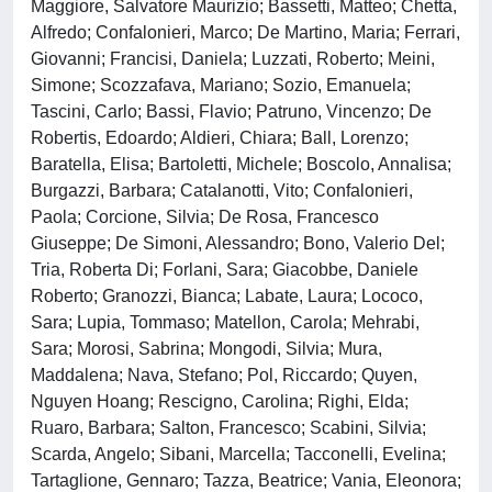
Maggiore, Salvatore Maurizio; Bassetti, Matteo; Chetta,
Alfredo; Confalonieri, Marco; De Martino, Maria; Ferrari,
Giovanni; Francisi, Daniela; Luzzati, Roberto; Meini,
Simone; Scozzafava, Mariano; Sozio, Emanuela;
Tascini, Carlo; Bassi, Flavio; Patruno, Vincenzo; De
Robertis, Edoardo; Aldieri, Chiara; Ball, Lorenzo;
Baratella, Elisa; Bartoletti, Michele; Boscolo, Annalisa;
Burgazzi, Barbara; Catalanotti, Vito; Confalonieri,
Paola; Corcione, Silvia; De Rosa, Francesco
Giuseppe; De Simoni, Alessandro; Bono, Valerio Del;
Tria, Roberta Di; Forlani, Sara; Giacobbe, Daniele
Roberto; Granozzi, Bianca; Labate, Laura; Lococo,
Sara; Lupia, Tommaso; Matellon, Carola; Mehrabi,
Sara; Morosi, Sabrina; Mongodi, Silvia; Mura,
Maddalena; Nava, Stefano; Pol, Riccardo; Quyen,
Nguyen Hoang; Rescigno, Carolina; Righi, Elda;
Ruaro, Barbara; Salton, Francesco; Scabini, Silvia;
Scarda, Angelo; Sibani, Marcella; Tacconelli, Evelina;
Tartaglione, Gennaro; Tazza, Beatrice; Vania, Eleonora;