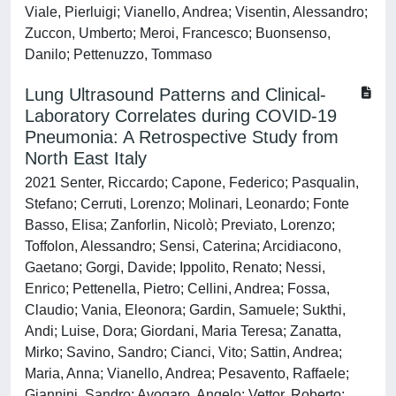
Viale, Pierluigi; Vianello, Andrea; Visentin, Alessandro;
Zuccon, Umberto; Meroi, Francesco; Buonsenso,
Danilo; Pettenuzzo, Tommaso
Lung Ultrasound Patterns and Clinical-
Laboratory Correlates during COVID-19
Pneumonia: A Retrospective Study from
North East Italy
2021 Senter, Riccardo; Capone, Federico; Pasqualin,
Stefano; Cerruti, Lorenzo; Molinari, Leonardo; Fonte
Basso, Elisa; Zanforlin, Nicolò; Previato, Lorenzo;
Toffolon, Alessandro; Sensi, Caterina; Arcidiacono,
Gaetano; Gorgi, Davide; Ippolito, Renato; Nessi,
Enrico; Pettenella, Pietro; Cellini, Andrea; Fossa,
Claudio; Vania, Eleonora; Gardin, Samuele; Sukthi,
Andi; Luise, Dora; Giordani, Maria Teresa; Zanatta,
Mirko; Savino, Sandro; Cianci, Vito; Sattin, Andrea;
Maria, Anna; Vianello, Andrea; Pesavento, Raffaele;
Giannini, Sandro; Avogaro, Angelo; Vettor, Roberto;