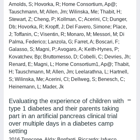
Arnolds, S; Hovorka, R; Home Consortium, Ap@;
Tauschmann, M; Allen, Jm; Wilinska, Me; Thabit, H;
Stewart, Z; Cheng, P; Kollman, C; Acerini, Cl; Dunger,
Db; Hovorka, R; Kropff, J; Del Favero, Simone; Place,
J; Toffanin, C; Visentin, R; Monaro, M; Messori, M; Di
Palma, Federico; Lanzola, G; Farret, A; Boscari, F;
Galasso, S; Magni, P; Avogaro, A; Keith-Hynes, P;
Kovatchev, Bp; Bruttomesso, D; Cobelli, C; Devries, Jh;
Renard, E; Magni, L; Home Consortium1, Ap@; Thabit,
H; Tauschmann, M; Allen, Jm; Leelarathna, L; Hartnell,
S; Wilinska, Me; Acerini, Cl; Dellweg, S; Benesch, C;
Heinemann, L; Mader, Jk
Evaluating the experience of children with
type 1 diabetes and their parents taking
part in an artificial pancreas clinical trial
over multiple days in a diabetes camp
setting
2016 Troncone, Alda; Bonfanti, Riccardo; Iafusco,