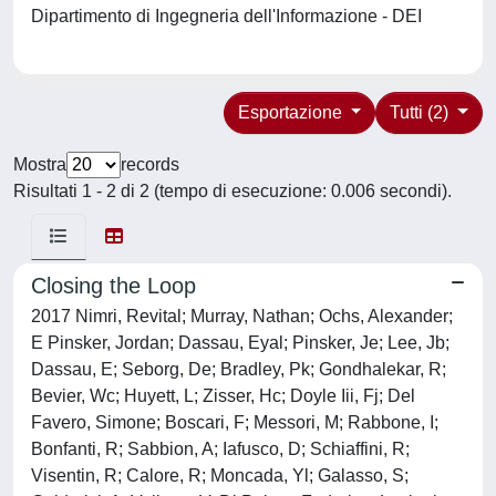
Dipartimento di Ingegneria dell'Informazione - DEI
Esportazione
Tutti (2)
Mostra
records
Risultati 1 - 2 di 2 (tempo di esecuzione: 0.006 secondi).
Closing the Loop
2017 Nimri, Revital; Murray, Nathan; Ochs, Alexander;
E Pinsker, Jordan; Dassau, Eyal; Pinsker, Je; Lee, Jb;
Dassau, E; Seborg, De; Bradley, Pk; Gondhalekar, R;
Bevier, Wc; Huyett, L; Zisser, Hc; Doyle Iii, Fj; Del
Favero, Simone; Boscari, F; Messori, M; Rabbone, I;
Bonfanti, R; Sabbion, A; Iafusco, D; Schiaffini, R;
Visentin, R; Calore, R; Moncada, Yl; Galasso, S;