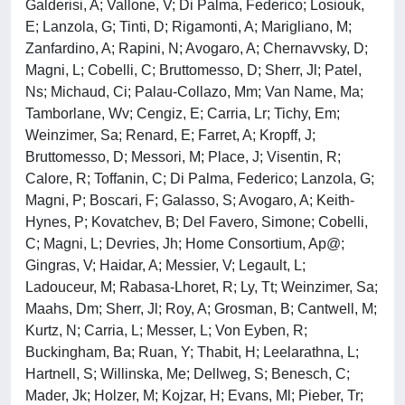
Galderisi, A; Vallone, V; Di Palma, Federico; Losiouk,
E; Lanzola, G; Tinti, D; Rigamonti, A; Marigliano, M;
Zanfardino, A; Rapini, N; Avogaro, A; Chernavvsky, D;
Magni, L; Cobelli, C; Bruttomesso, D; Sherr, Jl; Patel,
Ns; Michaud, Ci; Palau-Collazo, Mm; Van Name, Ma;
Tamborlane, Wv; Cengiz, E; Carria, Lr; Tichy, Em;
Weinzimer, Sa; Renard, E; Farret, A; Kropff, J;
Bruttomesso, D; Messori, M; Place, J; Visentin, R;
Calore, R; Toffanin, C; Di Palma, Federico; Lanzola, G;
Magni, P; Boscari, F; Galasso, S; Avogaro, A; Keith-
Hynes, P; Kovatchev, B; Del Favero, Simone; Cobelli,
C; Magni, L; Devries, Jh; Home Consortium, Ap@;
Gingras, V; Haidar, A; Messier, V; Legault, L;
Ladouceur, M; Rabasa-Lhoret, R; Ly, Tt; Weinzimer, Sa;
Maahs, Dm; Sherr, Jl; Roy, A; Grosman, B; Cantwell, M;
Kurtz, N; Carria, L; Messer, L; Von Eyben, R;
Buckingham, Ba; Ruan, Y; Thabit, H; Leelarathna, L;
Hartnell, S; Willinska, Me; Dellweg, S; Benesch, C;
Mader, Jk; Holzer, M; Kojzar, H; Evans, Ml; Pieber, Tr;