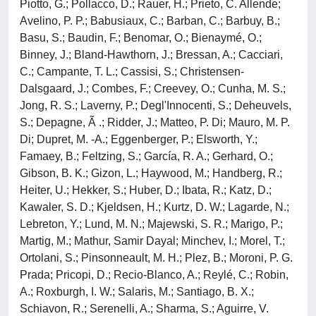
Piotto, G.; Pollacco, D.; Rauer, H.; Prieto, C. Allende;
Avelino, P. P.; Babusiaux, C.; Barban, C.; Barbuy, B.;
Basu, S.; Baudin, F.; Benomar, O.; Bienaymé, O.;
Binney, J.; Bland-Hawthorn, J.; Bressan, A.; Cacciari,
C.; Campante, T. L.; Cassisi, S.; Christensen-
Dalsgaard, J.; Combes, F.; Creevey, O.; Cunha, M. S.;
Jong, R. S.; Laverny, P.; Degl'Innocenti, S.; Deheuvels,
S.; Depagne, Ã .; Ridder, J.; Matteo, P. Di; Mauro, M. P.
Di; Dupret, M. -A.; Eggenberger, P.; Elsworth, Y.;
Famaey, B.; Feltzing, S.; García, R. A.; Gerhard, O.;
Gibson, B. K.; Gizon, L.; Haywood, M.; Handberg, R.;
Heiter, U.; Hekker, S.; Huber, D.; Ibata, R.; Katz, D.;
Kawaler, S. D.; Kjeldsen, H.; Kurtz, D. W.; Lagarde, N.;
Lebreton, Y.; Lund, M. N.; Majewski, S. R.; Marigo, P.;
Martig, M.; Mathur, Samir Dayal; Minchev, I.; Morel, T.;
Ortolani, S.; Pinsonneault, M. H.; Plez, B.; Moroni, P. G.
Prada; Pricopi, D.; Recio-Blanco, A.; Reylé, C.; Robin,
A.; Roxburgh, I. W.; Salaris, M.; Santiago, B. X.;
Schiavon, R.; Serenelli, A.; Sharma, S.; Aguirre, V.