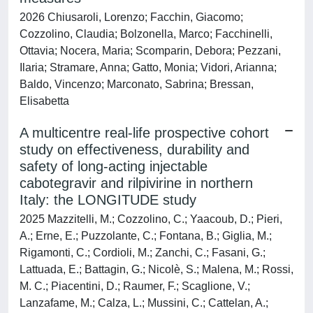
2026 Chiusaroli, Lorenzo; Facchin, Giacomo;
Cozzolino, Claudia; Bolzonella, Marco; Facchinelli,
Ottavia; Nocera, Maria; Scomparin, Debora; Pezzani,
Ilaria; Stramare, Anna; Gatto, Monia; Vidori, Arianna;
Baldo, Vincenzo; Marconato, Sabrina; Bressan,
Elisabetta
A multicentre real-life prospective cohort
study on effectiveness, durability and
safety of long-acting injectable
cabotegravir and rilpivirine in northern
Italy: the LONGITUDE study
2025 Mazzitelli, M.; Cozzolino, C.; Yaacoub, D.; Pieri,
A.; Erne, E.; Puzzolante, C.; Fontana, B.; Giglia, M.;
Rigamonti, C.; Cordioli, M.; Zanchi, C.; Fasani, G.;
Lattuada, E.; Battagin, G.; Nicolè, S.; Malena, M.; Rossi,
M. C.; Piacentini, D.; Raumer, F.; Scaglione, V.;
Lanzafame, M.; Calza, L.; Mussini, C.; Cattelan, A.;