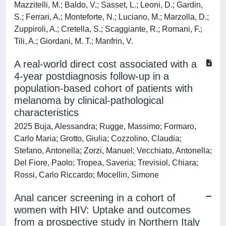
Mazzitelli, M.; Baldo, V.; Sasset, L.; Leoni, D.; Gardin,
S.; Ferrari, A.; Monteforte, N.; Luciano, M.; Marzolla, D.;
Zuppiroli, A.; Cretella, S.; Scaggiante, R.; Romani, F.;
Tili, A.; Giordani, M. T.; Manfrin, V.
A real-world direct cost associated with a
4-year postdiagnosis follow-up in a
population-based cohort of patients with
melanoma by clinical-pathological
characteristics
2025 Buja, Alessandra; Rugge, Massimo; Formaro,
Carlo Maria; Grotto, Giulia; Cozzolino, Claudia;
Stefano, Antonella; Zorzi, Manuel; Vecchiato, Antonella;
Del Fiore, Paolo; Tropea, Saveria; Trevisiol, Chiara;
Rossi, Carlo Riccardo; Mocellin, Simone
Anal cancer screening in a cohort of
women with HIV: Uptake and outcomes
from a prospective study in Northern Italy