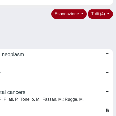
Esportazione
Tutti (4)
ue neoplasm
y
tal cancers
; Pilati, P.; Tonello, M.; Fassan, M.; Rugge, M.