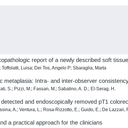
opathologic report of a newly described soft tiss
Toffolatti, Luisa; Dei Tos, Angelo P; Sbaraglia, Marta
c metaplasia: Intra- and inter-observer consistenc
i, S.; Pizzi, M.; Fassan, M.; Sabatino, A. D.; El-Serag, H.
g detected and endoscopically removed pT1 colorec
ina, A.; Ventura, L.; Rosa-Rizzotto, E.; Guido, E.; De Lazzari, F.
nd a practical approach for the clinicians