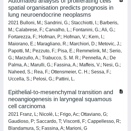
Automated analysis of proliferating cells
spatial organisation predicts prognosis in
lung neuroendocrine neoplasms
2021 Bulloni, M.; Sandrini, G.; Stacchiotti, I.; Barberis,
M.; Calabrese, F.; Carvalho, L.; Fontanini, G.; Ali, G.;
Fortarezza, F.; Hofman, P.; Hofman, V.; Kern, I.;
Maiorano, E.; Maragliano, R.; Marchiori, D.; Metovic, J.;
Papotti, M.; Pezzuto, F.; Pisa, E.; Remmelink, M.; Serio,
G.; Marzullo, A.; Trabucco, S. M. R.; Pennella, A.; De
Palma, A.; Marulli, G.; Fassina, A.; Maffeis, V.; Nesi, G.;
Naheed, S.; Rea, F.; Ottensmeier, C. H.; Sessa, F.;
Uccella, S.; Pelosi, G.; Pattini, L.
Epithelial-to-mesenchymal transition and
neoangiogenesis in laryngeal squamous
cell carcinoma
2021 Franz, L; Nicolè, L; Frigo, Ac; Ottaviano, G;
Gaudioso, P; Saccardo, T; Visconti, F; Cappellesso, R;
Blandamura, S; Fassina, A; Marioni, G