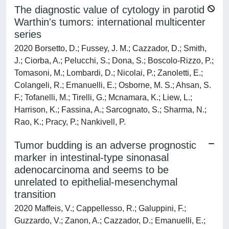
The diagnostic value of cytology in parotid
Warthin's tumors: international multicenter
series
2020 Borsetto, D.; Fussey, J. M.; Cazzador, D.; Smith,
J.; Ciorba, A.; Pelucchi, S.; Dona, S.; Boscolo-Rizzo, P.;
Tomasoni, M.; Lombardi, D.; Nicolai, P.; Zanoletti, E.;
Colangeli, R.; Emanuelli, E.; Osborne, M. S.; Ahsan, S.
F.; Tofanelli, M.; Tirelli, G.; Mcnamara, K.; Liew, L.;
Harrison, K.; Fassina, A.; Sarcognato, S.; Sharma, N.;
Rao, K.; Pracy, P.; Nankivell, P.
Tumor budding is an adverse prognostic
marker in intestinal-type sinonasal
adenocarcinoma and seems to be
unrelated to epithelial-mesenchymal
transition
2020 Maffeis, V.; Cappellesso, R.; Galuppini, F.;
Guzzardo, V.; Zanon, A.; Cazzador, D.; Emanuelli, E.;