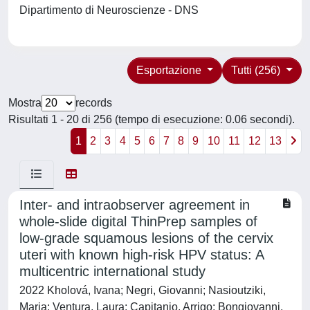
Dipartimento di Neuroscienze - DNS
Esportazione
Tutti (256)
Mostra
records
Risultati 1 - 20 di 256 (tempo di esecuzione: 0.06 secondi).
1
2
3
4
5
6
7
8
9
10
11
12
13
Inter- and intraobserver agreement in
whole-slide digital ThinPrep samples of
low-grade squamous lesions of the cervix
uteri with known high-risk HPV status: A
multicentric international study
2022 Kholová, Ivana; Negri, Giovanni; Nasioutziki,
Maria; Ventura, Laura; Capitanio, Arrigo; Bongiovanni,