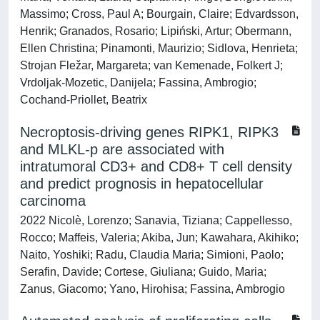
Massimo; Cross, Paul A; Bourgain, Claire; Edvardsson,
Henrik; Granados, Rosario; Lipiński, Artur; Obermann,
Ellen Christina; Pinamonti, Maurizio; Sidlova, Henrieta;
Strojan Fležar, Margareta; van Kemenade, Folkert J;
Vrdoljak-Mozetic, Danijela; Fassina, Ambrogio;
Cochand-Priollet, Beatrix
Necroptosis-driving genes RIPK1, RIPK3
and MLKL-p are associated with
intratumoral CD3+ and CD8+ T cell density
and predict prognosis in hepatocellular
carcinoma
2022 Nicolè, Lorenzo; Sanavia, Tiziana; Cappellesso,
Rocco; Maffeis, Valeria; Akiba, Jun; Kawahara, Akihiko;
Naito, Yoshiki; Radu, Claudia Maria; Simioni, Paolo;
Serafin, Davide; Cortese, Giuliana; Guido, Maria;
Zanus, Giacomo; Yano, Hirohisa; Fassina, Ambrogio