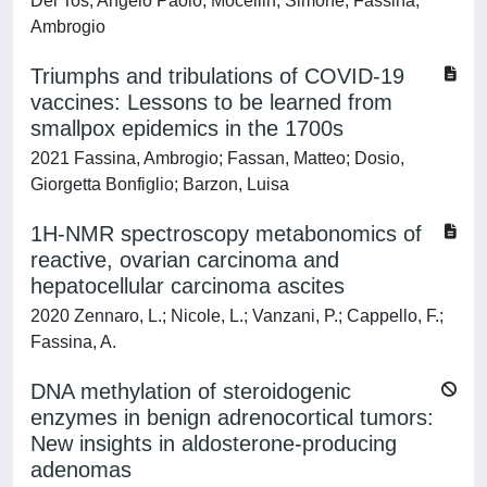
Dei Tos, Angelo Paolo; Mocellin, Simone; Fassina,
Ambrogio
Triumphs and tribulations of COVID-19
vaccines: Lessons to be learned from
smallpox epidemics in the 1700s
2021 Fassina, Ambrogio; Fassan, Matteo; Dosio,
Giorgetta Bonfiglio; Barzon, Luisa
1H-NMR spectroscopy metabonomics of
reactive, ovarian carcinoma and
hepatocellular carcinoma ascites
2020 Zennaro, L.; Nicole, L.; Vanzani, P.; Cappello, F.;
Fassina, A.
DNA methylation of steroidogenic
enzymes in benign adrenocortical tumors:
New insights in aldosterone-producing
adenomas