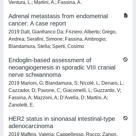
Ventura, L.; Martini, A.; Fassina, A.
Adrenal metastasis from endometrial
cancer: A case report
2019 Dalt, Gianfranco Da; Friziero, Alberto; Grego,
Andrea; Serafini, Simone; Fassina, Ambrogio;
Blandamura, Stella; Sperti, Cosimo
Endoglin-based assessment of
neoangiogenesis in sporadic VIII cranial
nerve schwannoma
2019 Marioni, G; Blandamura, S; Nicolè, L; Denaro, L;
Cazzador, D; Pavone, C; Giacomelli, L; Guzzardo, V;
Fassina, A; Mazzoni, A; D’Avella, D; Martini, A;
Zanoletti, E.
HER2 status in sinonasal intestinal-type
adenocarcinoma
2019 Maffeis, Valeria; Cappellesso, Rocco; Zanon,