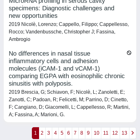
MicroRNA profiling in serous cavity
specimens: Diagnostic challenges and
new opportunities
2019 Nicolè, Lorenzo; Cappello, Filippo; Cappellesso,
Rocco; Vandenbussche, Christopher J; Fassina,
Ambrogio
No differences in nasal tissue
inflammatory cells and adhesion
molecules (iCAM-1 and vCAM-1)
comparing EGPA with eosinophilic chronic
sinusitis with polyposis.
2019 Brescia, G; Schiavon, F; Nicolè, L; Zanoletti, E;
Zanotti, C; Padoan, R; Felicetti, M; Parrino, D; Cinetto,
F; Cangiano, D; Giacomelli, L; Cappellesso, R; Martini,
A; Fassina, A; Marioni, G.
1
2
3
4
5
6
7
8
9
10
11
12
13