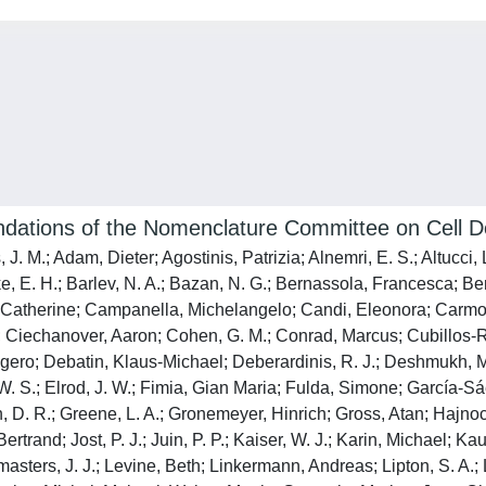
ndations of the Nomenclature Committee on Cell 
 J. M.; Adam, Dieter; Agostinis, Patrizia; Alnemri, E. S.; Altucci
e, E. H.; Barlev, N. A.; Bazan, N. G.; Bernassola, Francesca; Ber
, Catherine; Campanella, Michelangelo; Candi, Eleonora; Carmon
A.; Ciechanover, Aaron; Cohen, G. M.; Conrad, Marcus; Cubillos-R
ero; Debatin, Klaus-Michael; Deberardinis, R. J.; Deshmukh, Moh
y, W. S.; Elrod, J. W.; Fimia, Gian Maria; Fulda, Simone; García-S
en, D. R.; Greene, L. A.; Gronemeyer, Hinrich; Gross, Atan; Hajnoc
Bertrand; Jost, P. J.; Juin, P. P.; Kaiser, W. J.; Karin, Michael; 
emasters, J. J.; Levine, Beth; Linkermann, Andreas; Lipton, S. A.