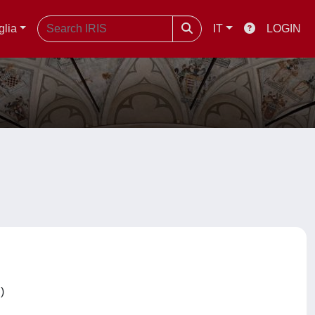
glia
IT
LOGIN
C)