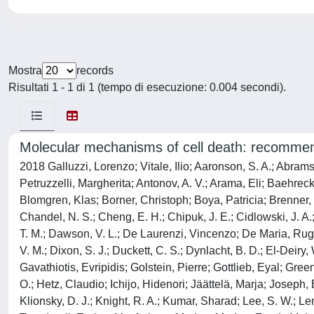
Mostra
records
Risultati 1 - 1 di 1 (tempo di esecuzione: 0.004 secondi).
Molecular mechanisms of cell death: recomme
2018 Galluzzi, Lorenzo; Vitale, Ilio; Aaronson, S. A.; Abrams,
Petruzzelli, Margherita; Antonov, A. V.; Arama, Eli; Baehreck
Blomgren, Klas; Borner, Christoph; Boya, Patricia; Brenner
Chandel, N. S.; Cheng, E. H.; Chipuk, J. E.; Cidlowski, J. 
T. M.; Dawson, V. L.; De Laurenzi, Vincenzo; De Maria, Rugg
V. M.; Dixon, S. J.; Duckett, C. S.; Dynlacht, B. D.; El-Deir
Gavathiotis, Evripidis; Golstein, Pierre; Gottlieb, Eyal; Gre
O.; Hetz, Claudio; Ichijo, Hidenori; Jäättelä, Marja; Joseph, 
Klionsky, D. J.; Knight, R. A.; Kumar, Sharad; Lee, S. W.; L