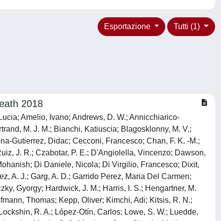
Esportazione
Tutti (1)
Death 2018
, Lucia; Amelio, Ivano; Andrews, D. W.; Annicchiarico-
trand, M. J. M.; Bianchi, Katiuscia; Blagosklonny, M. V.;
a-Gutierrez, Didac; Cecconi, Francesco; Chan, F. K. -M.;
uiz, J. R.; Czabotar, P. E.; D'Angiolella, Vincenzo; Dawson,
anish; Di Daniele, Nicola; Di Virgilio, Francesco; Dixit,
áez, A. J.; Garg, A. D.; Garrido Perez, Maria Del Carmen;
zky, Gyorgy; Hardwick, J. M.; Harris, I. S.; Hengartner, M.
Kaufmann, Thomas; Kepp, Oliver; Kimchi, Adi; Kitsis, R. N.;
; Lockshin, R. A.; López-Otín, Carlos; Lowe, S. W.; Luedde,