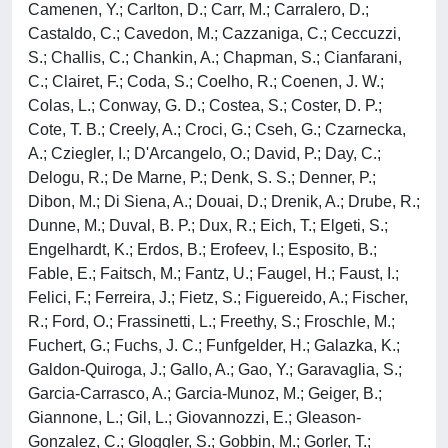
Camenen, Y.; Carlton, D.; Carr, M.; Carralero, D.;
Castaldo, C.; Cavedon, M.; Cazzaniga, C.; Ceccuzzi,
S.; Challis, C.; Chankin, A.; Chapman, S.; Cianfarani,
C.; Clairet, F.; Coda, S.; Coelho, R.; Coenen, J. W.;
Colas, L.; Conway, G. D.; Costea, S.; Coster, D. P.;
Cote, T. B.; Creely, A.; Croci, G.; Cseh, G.; Czarnecka,
A.; Cziegler, I.; D'Arcangelo, O.; David, P.; Day, C.;
Delogu, R.; De Marne, P.; Denk, S. S.; Denner, P.;
Dibon, M.; Di Siena, A.; Douai, D.; Drenik, A.; Drube, R.;
Dunne, M.; Duval, B. P.; Dux, R.; Eich, T.; Elgeti, S.;
Engelhardt, K.; Erdos, B.; Erofeev, I.; Esposito, B.;
Fable, E.; Faitsch, M.; Fantz, U.; Faugel, H.; Faust, I.;
Felici, F.; Ferreira, J.; Fietz, S.; Figuereido, A.; Fischer,
R.; Ford, O.; Frassinetti, L.; Freethy, S.; Froschle, M.;
Fuchert, G.; Fuchs, J. C.; Funfgelder, H.; Galazka, K.;
Galdon-Quiroga, J.; Gallo, A.; Gao, Y.; Garavaglia, S.;
Garcia-Carrasco, A.; Garcia-Munoz, M.; Geiger, B.;
Giannone, L.; Gil, L.; Giovannozzi, E.; Gleason-
Gonzalez, C.; Gloggler, S.; Gobbin, M.; Gorler, T.;