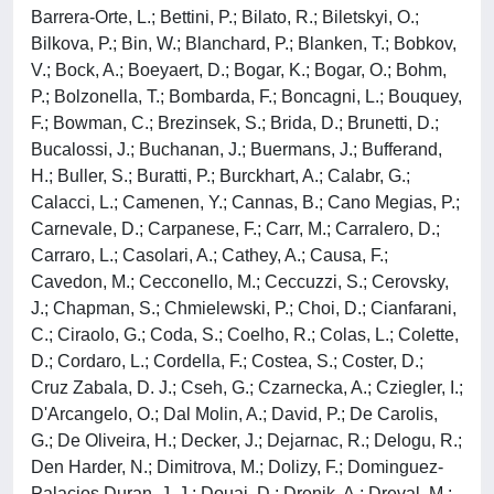
Barrera-Orte, L.; Bettini, P.; Bilato, R.; Biletskyi, O.;
Bilkova, P.; Bin, W.; Blanchard, P.; Blanken, T.; Bobkov,
V.; Bock, A.; Boeyaert, D.; Bogar, K.; Bogar, O.; Bohm,
P.; Bolzonella, T.; Bombarda, F.; Boncagni, L.; Bouquey,
F.; Bowman, C.; Brezinsek, S.; Brida, D.; Brunetti, D.;
Bucalossi, J.; Buchanan, J.; Buermans, J.; Bufferand,
H.; Buller, S.; Buratti, P.; Burckhart, A.; Calabr, G.;
Calacci, L.; Camenen, Y.; Cannas, B.; Cano Megias, P.;
Carnevale, D.; Carpanese, F.; Carr, M.; Carralero, D.;
Carraro, L.; Casolari, A.; Cathey, A.; Causa, F.;
Cavedon, M.; Cecconello, M.; Ceccuzzi, S.; Cerovsky,
J.; Chapman, S.; Chmielewski, P.; Choi, D.; Cianfarani,
C.; Ciraolo, G.; Coda, S.; Coelho, R.; Colas, L.; Colette,
D.; Cordaro, L.; Cordella, F.; Costea, S.; Coster, D.;
Cruz Zabala, D. J.; Cseh, G.; Czarnecka, A.; Cziegler, I.;
D'Arcangelo, O.; Dal Molin, A.; David, P.; De Carolis,
G.; De Oliveira, H.; Decker, J.; Dejarnac, R.; Delogu, R.;
Den Harder, N.; Dimitrova, M.; Dolizy, F.; Dominguez-
Palacios Duran, J. J.; Douai, D.; Drenik, A.; Dreval, M.;