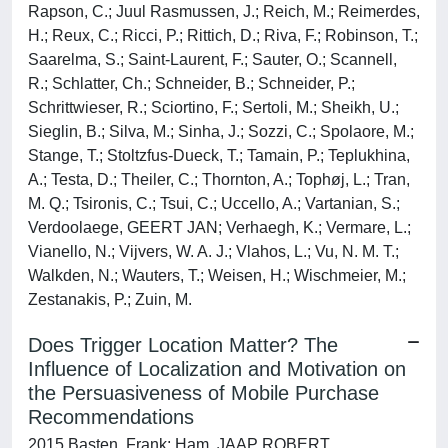
Rapson, C.; Juul Rasmussen, J.; Reich, M.; Reimerdes,
H.; Reux, C.; Ricci, P.; Rittich, D.; Riva, F.; Robinson, T.;
Saarelma, S.; Saint-Laurent, F.; Sauter, O.; Scannell,
R.; Schlatter, Ch.; Schneider, B.; Schneider, P.;
Schrittwieser, R.; Sciortino, F.; Sertoli, M.; Sheikh, U.;
Sieglin, B.; Silva, M.; Sinha, J.; Sozzi, C.; Spolaore, M.;
Stange, T.; Stoltzfus-Dueck, T.; Tamain, P.; Teplukhina,
A.; Testa, D.; Theiler, C.; Thornton, A.; Tophøj, L.; Tran,
M. Q.; Tsironis, C.; Tsui, C.; Uccello, A.; Vartanian, S.;
Verdoolaege, GEERT JAN; Verhaegh, K.; Vermare, L.;
Vianello, N.; Vijvers, W. A. J.; Vlahos, L.; Vu, N. M. T.;
Walkden, N.; Wauters, T.; Weisen, H.; Wischmeier, M.;
Zestanakis, P.; Zuin, M.
Does Trigger Location Matter? The
Influence of Localization and Motivation on
the Persuasiveness of Mobile Purchase
Recommendations
2015 Basten, Frank; Ham, JAAP ROBERT