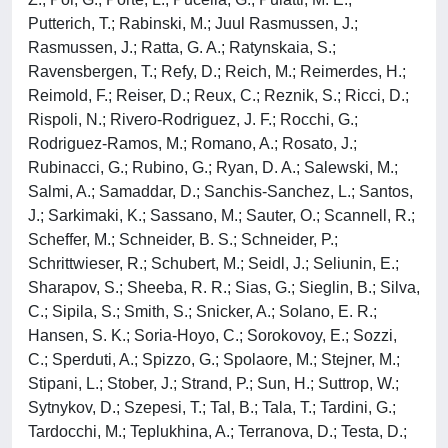
Putterich, T.; Rabinski, M.; Juul Rasmussen, J.;
Rasmussen, J.; Ratta, G. A.; Ratynskaia, S.;
Ravensbergen, T.; Refy, D.; Reich, M.; Reimerdes, H.;
Reimold, F.; Reiser, D.; Reux, C.; Reznik, S.; Ricci, D.;
Rispoli, N.; Rivero-Rodriguez, J. F.; Rocchi, G.;
Rodriguez-Ramos, M.; Romano, A.; Rosato, J.;
Rubinacci, G.; Rubino, G.; Ryan, D. A.; Salewski, M.;
Salmi, A.; Samaddar, D.; Sanchis-Sanchez, L.; Santos,
J.; Sarkimaki, K.; Sassano, M.; Sauter, O.; Scannell, R.;
Scheffer, M.; Schneider, B. S.; Schneider, P.;
Schrittwieser, R.; Schubert, M.; Seidl, J.; Seliunin, E.;
Sharapov, S.; Sheeba, R. R.; Sias, G.; Sieglin, B.; Silva,
C.; Sipila, S.; Smith, S.; Snicker, A.; Solano, E. R.;
Hansen, S. K.; Soria-Hoyo, C.; Sorokovoy, E.; Sozzi,
C.; Sperduti, A.; Spizzo, G.; Spolaore, M.; Stejner, M.;
Stipani, L.; Stober, J.; Strand, P.; Sun, H.; Suttrop, W.;
Sytnykov, D.; Szepesi, T.; Tal, B.; Tala, T.; Tardini, G.;
Tardocchi, M.; Teplukhina, A.; Terranova, D.; Testa, D.;