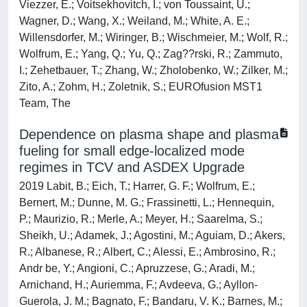
Viezzer, E.; Voitsekhovitch, I.; von Toussaint, U.;
Wagner, D.; Wang, X.; Weiland, M.; White, A. E.;
Willensdorfer, M.; Wiringer, B.; Wischmeier, M.; Wolf, R.;
Wolfrum, E.; Yang, Q.; Yu, Q.; Zag??rski, R.; Zammuto,
I.; Zehetbauer, T.; Zhang, W.; Zholobenko, W.; Zilker, M.;
Zito, A.; Zohm, H.; Zoletnik, S.; EUROfusion MST1
Team, The
Dependence on plasma shape and plasma
fueling for small edge-localized mode
regimes in TCV and ASDEX Upgrade
2019 Labit, B.; Eich, T.; Harrer, G. F.; Wolfrum, E.;
Bernert, M.; Dunne, M. G.; Frassinetti, L.; Hennequin,
P.; Maurizio, R.; Merle, A.; Meyer, H.; Saarelma, S.;
Sheikh, U.; Adamek, J.; Agostini, M.; Aguiam, D.; Akers,
R.; Albanese, R.; Albert, C.; Alessi, E.; Ambrosino, R.;
Andr be, Y.; Angioni, C.; Apruzzese, G.; Aradi, M.;
Arnichand, H.; Auriemma, F.; Avdeeva, G.; Ayllon-
Guerola, J. M.; Bagnato, F.; Bandaru, V. K.; Barnes, M.;