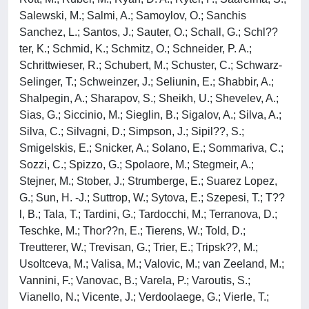
Salewski, M.; Salmi, A.; Samoylov, O.; Sanchis
Sanchez, L.; Santos, J.; Sauter, O.; Schall, G.; Schl??
ter, K.; Schmid, K.; Schmitz, O.; Schneider, P. A.;
Schrittwieser, R.; Schubert, M.; Schuster, C.; Schwarz-
Selinger, T.; Schweinzer, J.; Seliunin, E.; Shabbir, A.;
Shalpegin, A.; Sharapov, S.; Sheikh, U.; Shevelev, A.;
Sias, G.; Siccinio, M.; Sieglin, B.; Sigalov, A.; Silva, A.;
Silva, C.; Silvagni, D.; Simpson, J.; Sipil??, S.;
Smigelskis, E.; Snicker, A.; Solano, E.; Sommariva, C.;
Sozzi, C.; Spizzo, G.; Spolaore, M.; Stegmeir, A.;
Stejner, M.; Stober, J.; Strumberge, E.; Suarez Lopez,
G.; Sun, H. -J.; Suttrop, W.; Sytova, E.; Szepesi, T.; T??
l, B.; Tala, T.; Tardini, G.; Tardocchi, M.; Terranova, D.;
Teschke, M.; Thor??n, E.; Tierens, W.; Told, D.;
Treutterer, W.; Trevisan, G.; Trier, E.; Tripsk??, M.;
Usoltceva, M.; Valisa, M.; Valovic, M.; van Zeeland, M.;
Vannini, F.; Vanovac, B.; Varela, P.; Varoutis, S.;
Vianello, N.; Vicente, J.; Verdoolaege, G.; Vierle, T.;