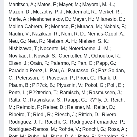
Martitsch, A.; Matos, F.; Mayer, M.; Mayoral, M. -L.;
Mazon, D.; Mccarthy, P. J.; Mcdermott, R.; Merkel, R.;
Merle, A.; Meshcheriakov, D.; Meyer, H.; Milanesio, D.;
Molina Cabrera, P.; Monaco, F.; Muraca, M.; Nabais, F.;
Naulin, V.; Nazikian, R.; Nem, R. D.; Nemes-Czopf, A.;
Neu, G.; Neu, R.; Nielsen, A. H.; Nielsen, S. K.;
Nishizawa, T.; Nocente, M.; Noterdaeme, J. -M.;
Novikau, I.; Nowak, S.; Oberkofler, M.; Ochoukov, R.;
Olsen, J.; Orain, F.; Palermo, F.; Pan, O.; Papp, G.;
Paradela Perez, I.; Pau, A.; Pautasso, G.; Paz-Soldan,
C.; Petersson, P.; Piovesan, P.; Piron, C.; Plank, U.;
Plaum, B.; Pl??ck, B.; Plyusnin, V.; Pokol, G.; Poli, E.;
Porte, L.; P??tterich, T.; Ramisch, M.; Rasmussen, J.;
Ratta, G.; Ratynskaia, S.; Raupp, G.; R??fy, D.; Reich,
M.; Reimold, F.; Reiser, D.; Reisner, M.; Reiter, D.;
Ribeiro, T.; Riedl, R.; Riesch, J.; Rittich, D.; Rivero
Rodriguez, J. F.; Rocchi, G.; Rodriguez-Fernandez, P.;
Rodriguez-Ramos, M.; Rohde, V.; Ronchi, G.; Ross, A.;
Rott, M.; Rubel, M.; Ryan, D. A.; Ryter, F.; Saarelma, S.;