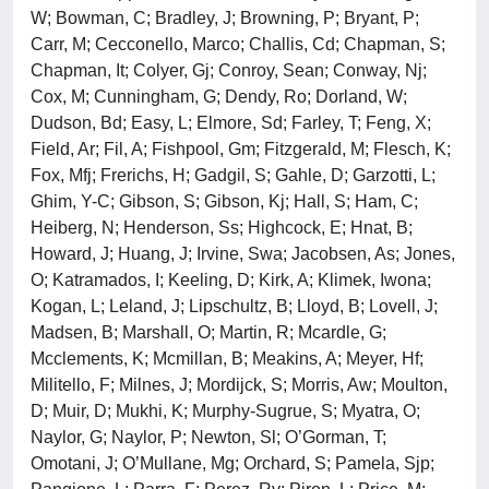
W; Bowman, C; Bradley, J; Browning, P; Bryant, P;
Carr, M; Cecconello, Marco; Challis, Cd; Chapman, S;
Chapman, It; Colyer, Gj; Conroy, Sean; Conway, Nj;
Cox, M; Cunningham, G; Dendy, Ro; Dorland, W;
Dudson, Bd; Easy, L; Elmore, Sd; Farley, T; Feng, X;
Field, Ar; Fil, A; Fishpool, Gm; Fitzgerald, M; Flesch, K;
Fox, Mfj; Frerichs, H; Gadgil, S; Gahle, D; Garzotti, L;
Ghim, Y-C; Gibson, S; Gibson, Kj; Hall, S; Ham, C;
Heiberg, N; Henderson, Ss; Highcock, E; Hnat, B;
Howard, J; Huang, J; Irvine, Swa; Jacobsen, As; Jones,
O; Katramados, I; Keeling, D; Kirk, A; Klimek, Iwona;
Kogan, L; Leland, J; Lipschultz, B; Lloyd, B; Lovell, J;
Madsen, B; Marshall, O; Martin, R; Mcardle, G;
Mcclements, K; Mcmillan, B; Meakins, A; Meyer, Hf;
Militello, F; Milnes, J; Mordijck, S; Morris, Aw; Moulton,
D; Muir, D; Mukhi, K; Murphy-Sugrue, S; Myatra, O;
Naylor, G; Naylor, P; Newton, Sl; O’Gorman, T;
Omotani, J; O’Mullane, Mg; Orchard, S; Pamela, Sjp;