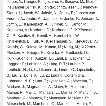
Huber, A.; Hunger, K.; Igochine, V.; Iliasova, M.; Ilkei, T.;
Insulander Bj??rk, K.; Ionita-Schrittwieser, C.; Ivanova-
Stanik, I.; Jacob, W.; Jaksic, N.; Janky, F.; Jansen van
Vuuren, A.; Jardin, A.; Jaulmes, F.; Jenko, F.; Jensen, T.;
Joffrin, E.; Kallenbach, A.; K??lvin, S.; Kantor, M.;
Kappatou, A.; Kardaun, O.; Karhunen, J.; K??semann,
C. -P.; Kasilov, S.; Kendl, A.; Kernbichler, W.;
Khilkevitch, E.; Kirk, A.; Kjer Hansen, S.; Klevarova, V.;
Kocsis, G.; Koleva, M.; Komm, M.; Kong, M.; Kr??mer-
Flecken, A.; Krieger, K.; Krivska, A.; Kudlacek, O.;
Kurki-Suonio, T.; Kurzan, B.; Labit, B.; Lackner, K.;
Laggner, F.; Lahtinen, A.; Lang, P. T.; Lauber, P.;
Leuthold, N.; Li, L.; Likonen, J.; Linder, O.; Lipschultz,
B.; Liu, Y.; Lohs, A.; Lu, Z.; Luda di Cortemiglia, T.;
Luhmann, N. C.; Lunt, T.; Lyssoivan, A.; Maceina, T.;
Madsen, J.; Magnanimo, A.; Maier, H.; Mailloux, J.;
Maingi, R.; Maj, O.; Maljaars, E.; Manas, P.; Mancini, A.;
Manhard, A.; Mantica, P.; Mantsinen, M.; Manz, P.;
Maraschek, M.; Marchetto, C.; Marrelli, L.; Martin, P.;