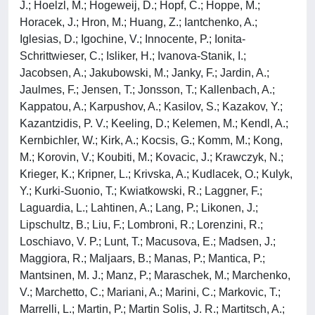
J.; Hoelzl, M.; Hogeweij, D.; Hopf, C.; Hoppe, M.;
Horacek, J.; Hron, M.; Huang, Z.; Iantchenko, A.;
Iglesias, D.; Igochine, V.; Innocente, P.; Ionita-
Schrittwieser, C.; Isliker, H.; Ivanova-Stanik, I.;
Jacobsen, A.; Jakubowski, M.; Janky, F.; Jardin, A.;
Jaulmes, F.; Jensen, T.; Jonsson, T.; Kallenbach, A.;
Kappatou, A.; Karpushov, A.; Kasilov, S.; Kazakov, Y.;
Kazantzidis, P. V.; Keeling, D.; Kelemen, M.; Kendl, A.;
Kernbichler, W.; Kirk, A.; Kocsis, G.; Komm, M.; Kong,
M.; Korovin, V.; Koubiti, M.; Kovacic, J.; Krawczyk, N.;
Krieger, K.; Kripner, L.; Krivska, A.; Kudlacek, O.; Kulyk,
Y.; Kurki-Suonio, T.; Kwiatkowski, R.; Laggner, F.;
Laguardia, L.; Lahtinen, A.; Lang, P.; Likonen, J.;
Lipschultz, B.; Liu, F.; Lombroni, R.; Lorenzini, R.;
Loschiavo, V. P.; Lunt, T.; Macusova, E.; Madsen, J.;
Maggiora, R.; Maljaars, B.; Manas, P.; Mantica, P.;
Mantsinen, M. J.; Manz, P.; Maraschek, M.; Marchenko,
V.; Marchetto, C.; Mariani, A.; Marini, C.; Markovic, T.;
Marrelli, L.; Martin, P.; Martin Solis, J. R.; Martitsch, A.;