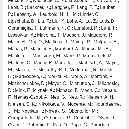
Flecken, A.; Kudlacek, O.; Kurki-Suonio, T.; Kurzan, B.;
Labit, B.; Lackner, K.; Laggner, F.; Lang, P. T.; Lauber,
P.; Lebschy, A.; Leuthold, N.; Li, M.; Linder, O.;
Lipschultz, B.; Liu, F.; Liu, Y.; Lohs, A.; Lu, Z.; Luda Di
Cortemiglia, T.; Luhmann, N. C.; Lunsford, R.; Lunt, T.;
Lyssoivan, A.; Maceina, T.; Madsen, J.; Maggiora, R.;
Maier, H.; Maj, O.; Mailloux, J.; Maingi, R.; Maljaars, E.;
Manas, P.; Mancini, A.; Manhard, A.; Manso, M. -E.;
Mantica, P.; Mantsinen, M.; Manz, P.; Maraschek, M.;
Martens, C.; Martin, P.; Marrelli, L.; Martitsch, A.; Mayer,
M.; Mazon, D.; Mccarthy, P. J.; Mcdermott, R.; Meister,
H.; Medvedeva, A.; Merkel, R.; Merle, A.; Mertens, V.;
Meshcheriakov, D.; Meyer, O.; Miettunen, J.; Milanesio,
D.; Mink, F.; Mlynek, A.; Monaco, F.; Moon, C.; Nabais,
F.; Nemes-Czopf, A.; Neu, G.; Neu, R.; Nielsen, A. H.;
Nielsen, S. K.; Nikolaeva, V.; Nocente, M.; Noterdaeme,
J. -M.; Novikau, I.; Nowak, S.; Oberkofler, M.;
Oberparleiter, M.; Ochoukov, R.; Odstrcil, T.; Olsen, J.;
Orain, F.; Palermo, F.; Pan, O.; Papp, G.; Paradela