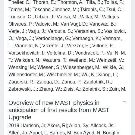
Theiler, C.; Thoren, E.; Thornton, A.; Tilia, B.; Tolias, P.;
Tomes, M.; Toscano-Jimenez, M.; Tsironis, C.; Tsui, C.;
Tudisco, O.; Urban, J.; Valisa, M.; Vallar, M.; Vallejos
Olivares, P.; Valovic, M.; Van Vugt, D.; Vanovac, B.;
Varje, J.; Varju, J.; Varoutis, S.; Vartanian, S.; Vasilovici,
O.; Vega, J.; Verdoolaege, G.; Verhaegh, K.; Vermare,
L.; Vianello, N.; Vicente, J.; Viezzer, E.; Villone, F.;
Voitsekhovitch, I.; Voltolina, D.; Vondracek, P.; Vu, N. M.
T.; Walkden, N.; Wauters, T.; Weiland, M.; Weinzettl, V.;
Wensing, M.; Wiesen, S.; Wiesenberger, M.; Wilkie, G.;
Willensdorfer, M.; Wischmeier, M.; Wu, K.; Xiang, L.;
Zagorski, R.; Zaloga, D.; Zanca, P.; Zaplotnik, R.;
Zebrowski, J.; Zhang, W.; Zisis, A.; Zoletnik, S.; Zuin, M.
Overview of new MAST physics in
anticipation of first results from MAST
Upgrade
2019 Harrison, Jr; Akers, Rj; Allan, Sy; Allcock, Js;
Allen, Jo; Appel, L; Barnes, M; Ben Ayed, N; Boeglin,