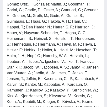
Gomez Ortiz, I.; Gonzalez Martin, J.; Goodman, T.;
Gorini, G.; Gradic, D.; Grater, A.; Granucci, G.; Greuner,
H.; Griener, M.; Groth, M.; Gude, A.; Gunter, S.;
Guimarais, L.; Haas, G.; Hakola, A. H.; Ham, C.;
Happel, T.; Den Harder, N.; Harrer, G. F.; Harrison, J.;
Hauer, V.; Hayward-Schneider, T.; Hegna, C. C.;
Heinemann, B.; Heinzel, S.; Hellsten, T.; Henderson,
S.; Hennequin, P.; Herrmann, A.; Heyn, M. F.; Heyn, E.;
Hitzler, F.; Hobirk, J.; Hofler, K.; Holzl, M.; Hoschen, T.;
Holm, J. H.; Hopf, C.; Hornsby, W. A.; Horvath, L.;
Houben, A.; Huber, A.; Igochine, V.; Ilkei, T.; Ivanova-
Stanik, I.; Jacob, W.; Jacobsen, A. S.; Janky, F.; Jansen
Van Vuuren, A.; Jardin, A.; Jaulmes, F.; Jenko, F.;
Jensen, T.; Joffrin, E.; Kasemann, C. -P.; Kallenbach, A.;
Kalvin, S.; Kantor, M.; Kappatou, A.; Kardaun, O.;
Karhunen, J.; Kasilov, S.; Kazakov, Y.; Kernbichler, W.;
Kirk, A.; Kjer Hansen, S.; Klevarova, V.; Kocsis, G.;
Kohn, A.; Koubiti, M.; Krieger, K.; Krivska, A.; Kramer-