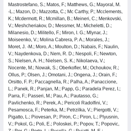
Mastrostefano, S.; Matos, F.; Matthews, G.; Mayoral, M.
-L.; Mazon, D.; Mazzotta, C.; Mc Carthy, P.; Mcclements,
K.; Mcdermott, R.; Mcmillan, B.; Meineri, C.; Menkovski,
V.; Meshcheriakov, D.; Messmer, M.; Micheletti, D.;
Milanesio, D.; Militello, F.; Miron, I. G.; Mlynar, J.;
Moiseenko, V.; Molina Cabrera, P. A.; Morales, J.;
Moret, J. -M.; Moro, A.; Moulton, D.; Nabais, F.; Naulin,
V.; Naydenkova, D.; Nem, R. D.; Nespoli, F.; Newton,
S.; Nielsen, A. H.; Nielsen, S. K.; Nikolaeva, V.;
Nocente, M.; Nowak, S.; Oberkofler, M.; Ochoukov, R.;
Ollus, P.; Olsen, J.; Omotani, J.; Ongena, J.; Orain, F.;
Orsitto, F. P.; Paccagnella, R.; Palha, A.; Panaccione,
L.; Panek, R.; Panjan, M.; Papp, G.; Paradela Perez, I.;
Parra, F.; Passeri, M.; Pau, A.; Pautasso, G.;
Pavlichenko, R.; Perek, A.; Pericoli Radolfini, V.;
Pesamosca, F.; Peterka, M.; Petrzilka, V.; Piergotti, V.;
Pigatto, L.; Piovesan, P.; Piron, C.; Piron, L.; Plyusnin,
V.; Pokol, G.; Poli, E.; Poloskei, P.; Popov, T.; Popovic,
Z.; Por, G.; Porte, L.; Pucella, G.; Puiatti, M. E.;