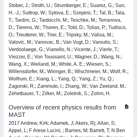
Stober, J.; Stroth, U.; Strumberger, E.; Suarez, G.; Sun,
H. -J.; Suttrop, W.; Sytova, E.; Szepesi, T.; Tal, B.; Tala,
T.; Tardini, G.; Tardocchi, M.; Teschke, M.; Terranova,
D.; Tierens, W.; Thoren, E.; Told, D.; Tolias, P.; Tudisco,
O.; Treutterer, W.; Trier, E.; Tripsky, M.; Valisa, M.;
Valovic, M.; Vanovac, B.; Van Vugt, D.; Varoutis, S.;
Verdoolaege, G.; Vianello, N.; Vicente, J.; Vierle, T.;
Viezzer, E.; Von Toussaint, U.; Wagner, D.; Wang, N.;
Wang, X.; Weiland, M.; White, A. E.; Wiesen, S.;
Willensdorfer, M.; Wiringer, B.; Wischmeier, M.; Wolf, R.;
Wolfrum, E.; Xiang, L.; Yang, Q.; Yang, Z.; Yu, Q.;
Zagorski, R.; Zammuto, I.; Zhang, W.; Van Zeeland, M.;
Zehetbauer, T.; Zilker, M.; Zoletnik, S.; Zohm, H.
Overview of recent physics results from
MAST
2017 Andrew, Kirk; Adamek, J; Akers, Rj; Allan, S;
Appel, L; F Arese Lucini, ; Barnes, M; Barrett, T; N Ben