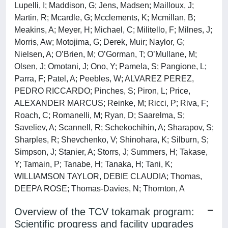
Lupelli, I; Maddison, G; Jens, Madsen; Mailloux, J;
Martin, R; Mcardle, G; Mcclements, K; Mcmillan, B;
Meakins, A; Meyer, H; Michael, C; Militello, F; Milnes, J;
Morris, Aw; Motojima, G; Derek, Muir; Naylor, G;
Nielsen, A; O’Brien, M; O’Gorman, T; O’Mullane, M;
Olsen, J; Omotani, J; Ono, Y; Pamela, S; Pangione, L;
Parra, F; Patel, A; Peebles, W; ALVAREZ PEREZ,
PEDRO RICCARDO; Pinches, S; Piron, L; Price,
ALEXANDER MARCUS; Reinke, M; Ricci, P; Riva, F;
Roach, C; Romanelli, M; Ryan, D; Saarelma, S;
Saveliev, A; Scannell, R; Schekochihin, A; Sharapov, S;
Sharples, R; Shevchenko, V; Shinohara, K; Silburn, S;
Simpson, J; Stanier, A; Storrs, J; Summers, H; Takase,
Y; Tamain, P; Tanabe, H; Tanaka, H; Tani, K;
WILLIAMSON TAYLOR, DEBIE CLAUDIA; Thomas,
DEEPA ROSE; Thomas-Davies, N; Thornton, A
Overview of the TCV tokamak program:
Scientific progress and facility upgrades