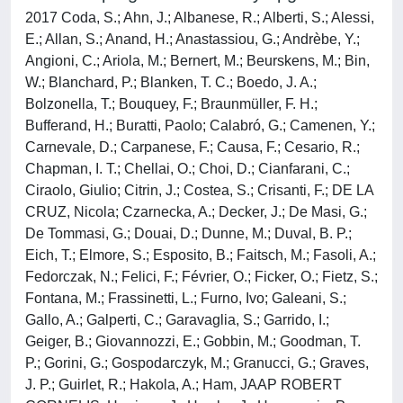
2017 Coda, S.; Ahn, J.; Albanese, R.; Alberti, S.; Alessi,
E.; Allan, S.; Anand, H.; Anastassiou, G.; Andrèbe, Y.;
Angioni, C.; Ariola, M.; Bernert, M.; Beurskens, M.; Bin,
W.; Blanchard, P.; Blanken, T. C.; Boedo, J. A.;
Bolzonella, T.; Bouquey, F.; Braunmüller, F. H.;
Bufferand, H.; Buratti, Paolo; Calabró, G.; Camenen, Y.;
Carnevale, D.; Carpanese, F.; Causa, F.; Cesario, R.;
Chapman, I. T.; Chellai, O.; Choi, D.; Cianfarani, C.;
Ciraolo, Giulio; Citrin, J.; Costea, S.; Crisanti, F.; DE LA
CRUZ, Nicola; Czarnecka, A.; Decker, J.; De Masi, G.;
De Tommasi, G.; Douai, D.; Dunne, M.; Duval, B. P.;
Eich, T.; Elmore, S.; Esposito, B.; Faitsch, M.; Fasoli, A.;
Fedorczak, N.; Felici, F.; Février, O.; Ficker, O.; Fietz, S.;
Fontana, M.; Frassinetti, L.; Furno, Ivo; Galeani, S.;
Gallo, A.; Galperti, C.; Garavaglia, S.; Garrido, I.;
Geiger, B.; Giovannozzi, E.; Gobbin, M.; Goodman, T.
P.; Gorini, G.; Gospodarczyk, M.; Granucci, G.; Graves,
J. P.; Guirlet, R.; Hakola, A.; Ham, JAAP ROBERT