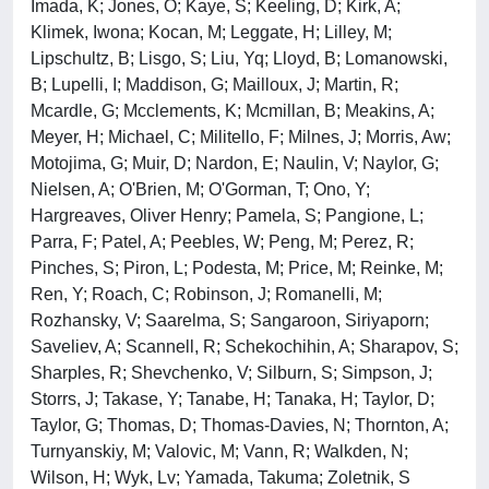
Imada, K; Jones, O; Kaye, S; Keeling, D; Kirk, A;
Klimek, Iwona; Kocan, M; Leggate, H; Lilley, M;
Lipschultz, B; Lisgo, S; Liu, Yq; Lloyd, B; Lomanowski,
B; Lupelli, I; Maddison, G; Mailloux, J; Martin, R;
Mcardle, G; Mcclements, K; Mcmillan, B; Meakins, A;
Meyer, H; Michael, C; Militello, F; Milnes, J; Morris, Aw;
Motojima, G; Muir, D; Nardon, E; Naulin, V; Naylor, G;
Nielsen, A; O'Brien, M; O'Gorman, T; Ono, Y;
Hargreaves, Oliver Henry; Pamela, S; Pangione, L;
Parra, F; Patel, A; Peebles, W; Peng, M; Perez, R;
Pinches, S; Piron, L; Podesta, M; Price, M; Reinke, M;
Ren, Y; Roach, C; Robinson, J; Romanelli, M;
Rozhansky, V; Saarelma, S; Sangaroon, Siriyaporn;
Saveliev, A; Scannell, R; Schekochihin, A; Sharapov, S;
Sharples, R; Shevchenko, V; Silburn, S; Simpson, J;
Storrs, J; Takase, Y; Tanabe, H; Tanaka, H; Taylor, D;
Taylor, G; Thomas, D; Thomas-Davies, N; Thornton, A;
Turnyanskiy, M; Valovic, M; Vann, R; Walkden, N;
Wilson, H; Wyk, Lv; Yamada, Takuma; Zoletnik, S