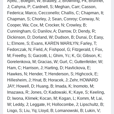
Ayed, ; Boeglin, W; Bradley, J; Browning, Pk; Brunner,
J; Cahyna, P; Cardnell, S; Meghan, Carr; Casson,
Federica; Marco, Cecconello; Challis, C; Chapman, It;
Chapman, S; Chorley, J; Sean, Conroy; Conway, N;
Cooper, Wa; Cox, M; Crocker, N; Crowley, B;
Cunningham, G; Danilov, A; Darrow, D; Dendy, R;
Dickinson, D; Dorland, W; Dudson, B; Dunai, D; Easy,
L; Elmore, S; Evans, KAREN MARILYN; Farley, T;
Fedorczak, N; Field, A; Fishpool, G; Fitzgerald, I; Fox,
M; Freethy, S; Garzotti, L; Ghim, Yc; K, Gi; Gibson, K;
Gorelenkova, M; Gracias, W; Gurl, C; Guttenfelder, W;
Ham, C; Harrison, J; Harting, D; Havlickova, E;
Hawkes, N; Hender, T; Henderson, S; Highcock, E;
Hillesheim, J; Hnat, B; Horacek, J; Zehr, HOWARD
JAY; Howell, D; Huang, B; Imada, K; Inomoto, M;
Imazawa, R; Jones, O; Kadowaki, K; Kaye, S; Keeling,
D; Iwona, Klimek; Kocan, M; Kogan, L; Komm, M; Lai,
W; Leddy, J; Leggate, H; Hollocombe, J; Lipschultz, B;
Lisgo, S; Liu, Yq; Lloyd, B; Lomanowski, B; Lukin, V;