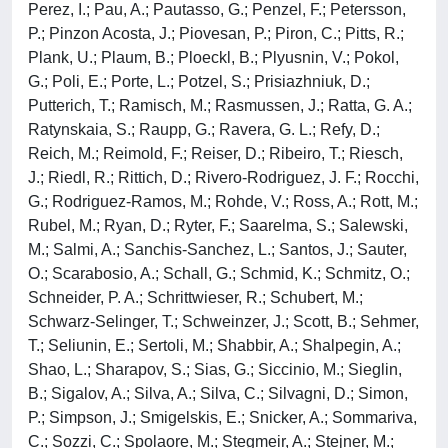
Perez, I.; Pau, A.; Pautasso, G.; Penzel, F.; Petersson,
P.; Pinzon Acosta, J.; Piovesan, P.; Piron, C.; Pitts, R.;
Plank, U.; Plaum, B.; Ploeckl, B.; Plyusnin, V.; Pokol,
G.; Poli, E.; Porte, L.; Potzel, S.; Prisiazhniuk, D.;
Putterich, T.; Ramisch, M.; Rasmussen, J.; Ratta, G. A.;
Ratynskaia, S.; Raupp, G.; Ravera, G. L.; Refy, D.;
Reich, M.; Reimold, F.; Reiser, D.; Ribeiro, T.; Riesch,
J.; Riedl, R.; Rittich, D.; Rivero-Rodriguez, J. F.; Rocchi,
G.; Rodriguez-Ramos, M.; Rohde, V.; Ross, A.; Rott, M.;
Rubel, M.; Ryan, D.; Ryter, F.; Saarelma, S.; Salewski,
M.; Salmi, A.; Sanchis-Sanchez, L.; Santos, J.; Sauter,
O.; Scarabosio, A.; Schall, G.; Schmid, K.; Schmitz, O.;
Schneider, P. A.; Schrittwieser, R.; Schubert, M.;
Schwarz-Selinger, T.; Schweinzer, J.; Scott, B.; Sehmer,
T.; Seliunin, E.; Sertoli, M.; Shabbir, A.; Shalpegin, A.;
Shao, L.; Sharapov, S.; Sias, G.; Siccinio, M.; Sieglin,
B.; Sigalov, A.; Silva, A.; Silva, C.; Silvagni, D.; Simon,
P.; Simpson, J.; Smigelskis, E.; Snicker, A.; Sommariva,
C.; Sozzi, C.; Spolaore, M.; Stegmeir, A.; Stejner, M.;