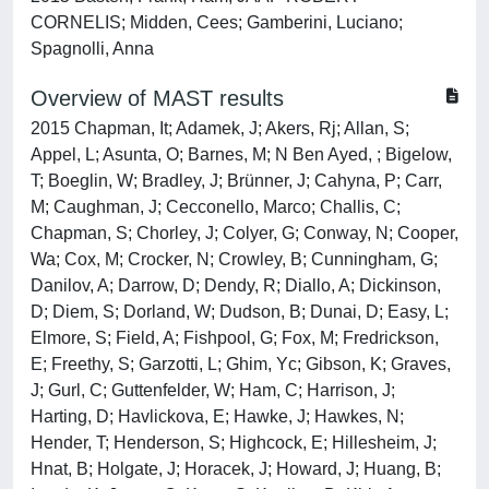
CORNELIS; Midden, Cees; Gamberini, Luciano;
Spagnolli, Anna
Overview of MAST results
2015 Chapman, It; Adamek, J; Akers, Rj; Allan, S;
Appel, L; Asunta, O; Barnes, M; N Ben Ayed, ; Bigelow,
T; Boeglin, W; Bradley, J; Brünner, J; Cahyna, P; Carr,
M; Caughman, J; Cecconello, Marco; Challis, C;
Chapman, S; Chorley, J; Colyer, G; Conway, N; Cooper,
Wa; Cox, M; Crocker, N; Crowley, B; Cunningham, G;
Danilov, A; Darrow, D; Dendy, R; Diallo, A; Dickinson,
D; Diem, S; Dorland, W; Dudson, B; Dunai, D; Easy, L;
Elmore, S; Field, A; Fishpool, G; Fox, M; Fredrickson,
E; Freethy, S; Garzotti, L; Ghim, Yc; Gibson, K; Graves,
J; Gurl, C; Guttenfelder, W; Ham, C; Harrison, J;
Harting, D; Havlickova, E; Hawke, J; Hawkes, N;
Hender, T; Henderson, S; Highcock, E; Hillesheim, J;
Hnat, B; Holgate, J; Horacek, J; Howard, J; Huang, B;