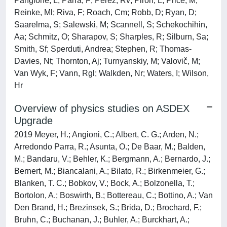
Pangione, L; Parra, F; Perez, Rv; Piron, L; Price, M;
Reinke, Ml; Riva, F; Roach, Cm; Robb, D; Ryan, D;
Saarelma, S; Salewski, M; Scannell, S; Schekochihin,
Aa; Schmitz, O; Sharapov, S; Sharples, R; Silburn, Sa;
Smith, Sf; Sperduti, Andrea; Stephen, R; Thomas-
Davies, Nt; Thornton, Aj; Turnyanskiy, M; Valovič, M;
Van Wyk, F; Vann, Rgl; Walkden, Nr; Waters, I; Wilson,
Hr
Overview of physics studies on ASDEX
Upgrade
2019 Meyer, H.; Angioni, C.; Albert, C. G.; Arden, N.;
Arredondo Parra, R.; Asunta, O.; De Baar, M.; Balden,
M.; Bandaru, V.; Behler, K.; Bergmann, A.; Bernardo, J.;
Bernert, M.; Biancalani, A.; Bilato, R.; Birkenmeier, G.;
Blanken, T. C.; Bobkov, V.; Bock, A.; Bolzonella, T.;
Bortolon, A.; Boswirth, B.; Bottereau, C.; Bottino, A.; Van
Den Brand, H.; Brezinsek, S.; Brida, D.; Brochard, F.;
Bruhn, C.; Buchanan, J.; Buhler, A.; Burckhart, A.;