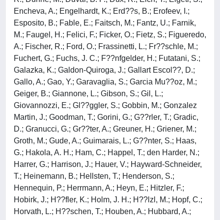
Encheva, A.; Engelhardt, K.; Erd??s, B.; Erofeev, I.;
Esposito, B.; Fable, E.; Faitsch, M.; Fantz, U.; Farnik,
M.; Faugel, H.; Felici, F.; Ficker, O.; Fietz, S.; Figueredo,
A.; Fischer, R.; Ford, O.; Frassinetti, L.; Fr??schle, M.;
Fuchert, G.; Fuchs, J. C.; F??nfgelder, H.; Futatani, S.;
Galazka, K.; Galdon-Quiroga, J.; Gallart Escol??, D.;
Gallo, A.; Gao, Y.; Garavaglia, S.; Garcia Mu??oz, M.;
Geiger, B.; Giannone, L.; Gibson, S.; Gil, L.;
Giovannozzi, E.; Gl??ggler, S.; Gobbin, M.; Gonzalez
Martin, J.; Goodman, T.; Gorini, G.; G??rler, T.; Gradic,
D.; Granucci, G.; Gr??ter, A.; Greuner, H.; Griener, M.;
Groth, M.; Gude, A.; Guimarais, L.; G??nter, S.; Haas,
G.; Hakola, A. H.; Ham, C.; Happel, T.; den Harder, N.;
Harrer, G.; Harrison, J.; Hauer, V.; Hayward-Schneider,
T.; Heinemann, B.; Hellsten, T.; Henderson, S.;
Hennequin, P.; Herrmann, A.; Heyn, E.; Hitzler, F.;
Hobirk, J.; H??fler, K.; Holm, J. H.; H??lzl, M.; Hopf, C.;
Horvath, L.; H??schen, T.; Houben, A.; Hubbard, A.;