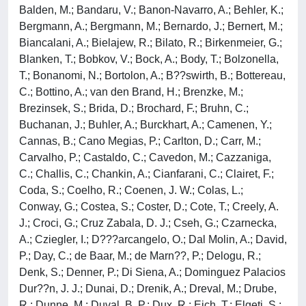
Balden, M.; Bandaru, V.; Banon-Navarro, A.; Behler, K.;
Bergmann, A.; Bergmann, M.; Bernardo, J.; Bernert, M.;
Biancalani, A.; Bielajew, R.; Bilato, R.; Birkenmeier, G.;
Blanken, T.; Bobkov, V.; Bock, A.; Body, T.; Bolzonella,
T.; Bonanomi, N.; Bortolon, A.; B??swirth, B.; Bottereau,
C.; Bottino, A.; van den Brand, H.; Brenzke, M.;
Brezinsek, S.; Brida, D.; Brochard, F.; Bruhn, C.;
Buchanan, J.; Buhler, A.; Burckhart, A.; Camenen, Y.;
Cannas, B.; Cano Megias, P.; Carlton, D.; Carr, M.;
Carvalho, P.; Castaldo, C.; Cavedon, M.; Cazzaniga,
C.; Challis, C.; Chankin, A.; Cianfarani, C.; Clairet, F.;
Coda, S.; Coelho, R.; Coenen, J. W.; Colas, L.;
Conway, G.; Costea, S.; Coster, D.; Cote, T.; Creely, A.
J.; Croci, G.; Cruz Zabala, D. J.; Cseh, G.; Czarnecka,
A.; Cziegler, I.; D???arcangelo, O.; Dal Molin, A.; David,
P.; Day, C.; de Baar, M.; de Marn??, P.; Delogu, R.;
Denk, S.; Denner, P.; Di Siena, A.; Dominguez Palacios
Dur??n, J. J.; Dunai, D.; Drenik, A.; Dreval, M.; Drube,
R.; Dunne, M.; Duval, B. P.; Dux, R.; Eich, T.; Elgeti, S.;