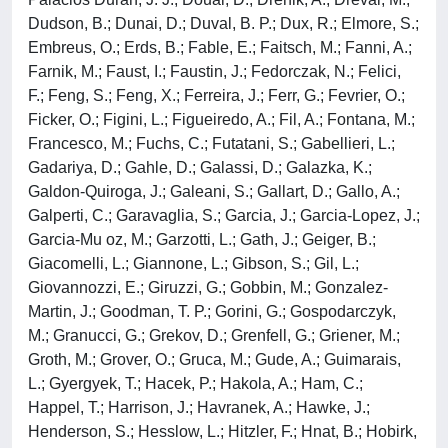
Dudson, B.; Dunai, D.; Duval, B. P.; Dux, R.; Elmore, S.;
Embreus, O.; Erds, B.; Fable, E.; Faitsch, M.; Fanni, A.;
Farnik, M.; Faust, I.; Faustin, J.; Fedorczak, N.; Felici,
F.; Feng, S.; Feng, X.; Ferreira, J.; Ferr, G.; Fevrier, O.;
Ficker, O.; Figini, L.; Figueiredo, A.; Fil, A.; Fontana, M.;
Francesco, M.; Fuchs, C.; Futatani, S.; Gabellieri, L.;
Gadariya, D.; Gahle, D.; Galassi, D.; Galazka, K.;
Galdon-Quiroga, J.; Galeani, S.; Gallart, D.; Gallo, A.;
Galperti, C.; Garavaglia, S.; Garcia, J.; Garcia-Lopez, J.;
Garcia-Mu oz, M.; Garzotti, L.; Gath, J.; Geiger, B.;
Giacomelli, L.; Giannone, L.; Gibson, S.; Gil, L.;
Giovannozzi, E.; Giruzzi, G.; Gobbin, M.; Gonzalez-
Martin, J.; Goodman, T. P.; Gorini, G.; Gospodarczyk,
M.; Granucci, G.; Grekov, D.; Grenfell, G.; Griener, M.;
Groth, M.; Grover, O.; Gruca, M.; Gude, A.; Guimarais,
L.; Gyergyek, T.; Hacek, P.; Hakola, A.; Ham, C.;
Happel, T.; Harrison, J.; Havranek, A.; Hawke, J.;
Henderson, S.; Hesslow, L.; Hitzler, F.; Hnat, B.; Hobirk,