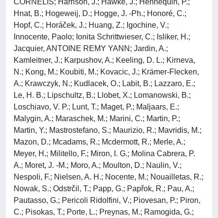
CORNELIS; Harrison, J.; Hawke, J.; Hennequin, P.;
Hnat, B.; Hogeweij, D.; Hogge, J. -Ph.; Honoré, C.;
Hopf, C.; Horáček, J.; Huang, Z.; Igochine, V.;
Innocente, Paolo; Ionita Schrittwieser, C.; Isliker, H.;
Jacquier, ANTOINE REMY YANN; Jardin, A.;
Kamleitner, J.; Karpushov, A.; Keeling, D. L.; Kirneva,
N.; Kong, M.; Koubiti, M.; Kovacic, J.; Krämer-Flecken,
A.; Krawczyk, N.; Kudlacek, O.; Labit, B.; Lazzaro, E.;
Le, H. B.; Lipschultz, B.; Llobet, X.; Lomanowski, B.;
Loschiavo, V. P.; Lunt, T.; Maget, P.; Maljaars, E.;
Malygin, A.; Maraschek, M.; Marini, C.; Martin, P.;
Martin, Y.; Mastrostefano, S.; Maurizio, R.; Mavridis, M.;
Mazon, D.; Mcadams, R.; Mcdermott, R.; Merle, A.;
Meyer, H.; Militello, F.; Miron, I. G.; Molina Cabrera, P.
A.; Moret, J. -M.; Moro, A.; Moulton, D.; Naulin, V.;
Nespoli, F.; Nielsen, A. H.; Nocente, M.; Nouailletas, R.;
Nowak, S.; Odstrčil, T.; Papp, G.; Papřok, R.; Pau, A.;
Pautasso, G.; Pericoli Ridolfini, V.; Piovesan, P.; Piron,
C.; Pisokas, T.; Porte, L.; Preynas, M.; Ramogida, G.;