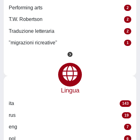
Performing arts
2
T.W. Robertson
2
Traduzione letteraria
2
"migrazioni ricreative"
1
Lingua
ita
143
rus
19
eng
7
pol
6