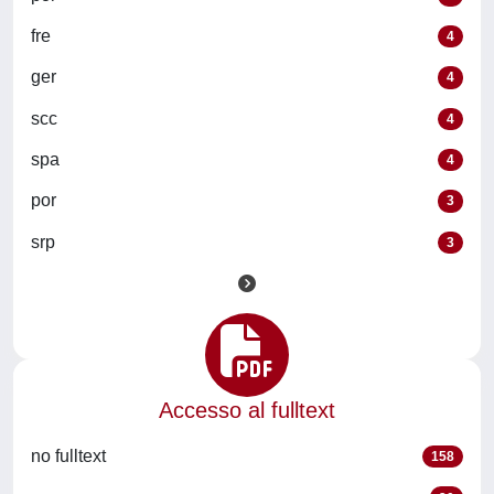
fre
4
ger
4
scc
4
spa
4
por
3
srp
3
Accesso al fulltext
no fulltext
158