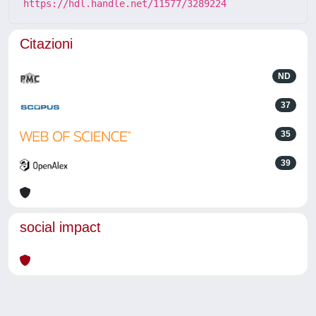
https://hdl.handle.net/11577/3289224
Citazioni
ND
37
35
39
social impact