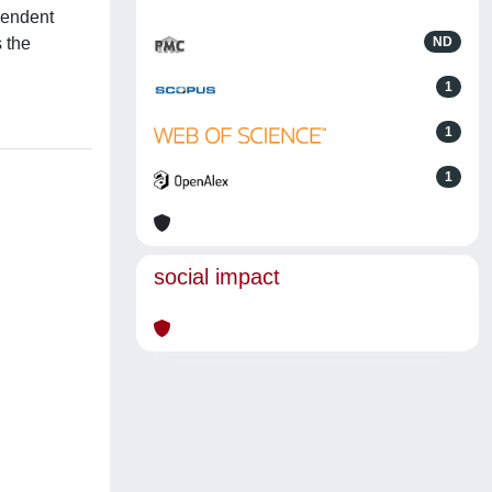
pendent
 the
ND
1
1
1
social impact