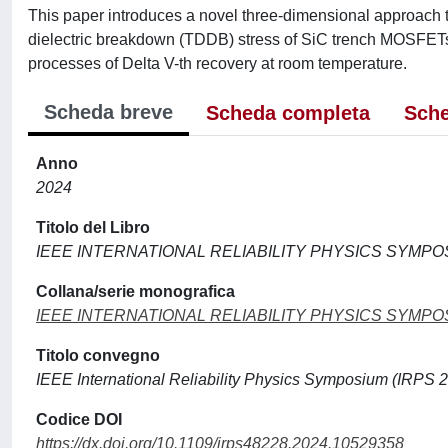
This paper introduces a novel three-dimensional approach t
dielectric breakdown (TDDB) stress of SiC trench MOSFETs 
processes of Delta V-th recovery at room temperature.
Scheda breve
Scheda completa
Sche
Anno
2024
Titolo del Libro
IEEE INTERNATIONAL RELIABILITY PHYSICS SYMP
Collana/serie monografica
IEEE INTERNATIONAL RELIABILITY PHYSICS SYMP
Titolo convegno
IEEE International Reliability Physics Symposium (IRPS 
Codice DOI
https://dx.doi.org/10.1109/irps48228.2024.10529358