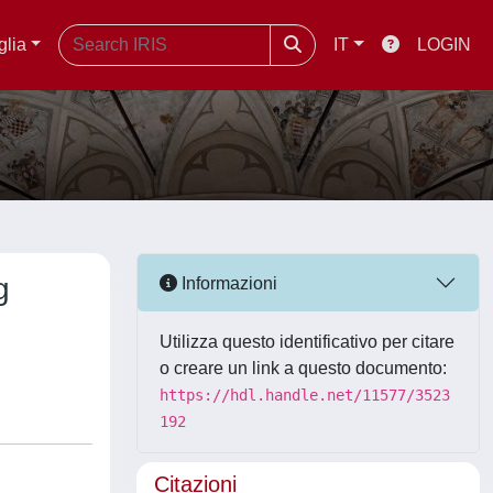
glia
IT
LOGIN
g
Informazioni
Utilizza questo identificativo per citare
o creare un link a questo documento:
https://hdl.handle.net/11577/3523
192
Citazioni