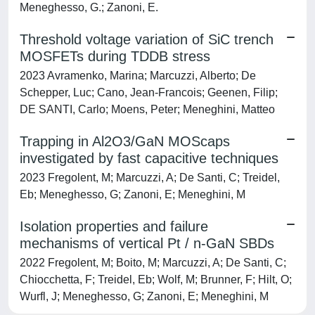
Meneghesso, G.; Zanoni, E.
Threshold voltage variation of SiC trench
MOSFETs during TDDB stress
2023 Avramenko, Marina; Marcuzzi, Alberto; De
Schepper, Luc; Cano, Jean-Francois; Geenen, Filip;
DE SANTI, Carlo; Moens, Peter; Meneghini, Matteo
Trapping in Al2O3/GaN MOScaps
investigated by fast capacitive techniques
2023 Fregolent, M; Marcuzzi, A; De Santi, C; Treidel,
Eb; Meneghesso, G; Zanoni, E; Meneghini, M
Isolation properties and failure
mechanisms of vertical Pt / n-GaN SBDs
2022 Fregolent, M; Boito, M; Marcuzzi, A; De Santi, C;
Chiocchetta, F; Treidel, Eb; Wolf, M; Brunner, F; Hilt, O;
Wurfl, J; Meneghesso, G; Zanoni, E; Meneghini, M