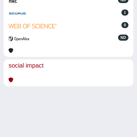
ND
1
0
ND
social impact
Powered by
IRIS
-
about IRIS
-
Utilizzo dei cookie
-
Privacy
Copyright © 2026