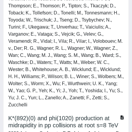
Thompson; E., Thomson; P., Tipton; S., Tkaczyk; D.,
Toback; K., Tollefson; D., Tonelli; M., Tonnesmann; H.,
Toyoda; W., Trischuk; J., Tseng; D., Tsybychev; N.,
Turini; F., Ukegawa; T., Unverhau; T., Vaiciulis; A.,
Varganov; E., Vataga; S., Vejcik; G., Velev; G.,
Veramendi; R., Vidal; I., Vila; R., Vilar; I., Volobouev; M.
v., Der; R. G., Wagner; R. L., Wagner; W., Wagner; Z.,
Wan; C., Wang; M. J., Wang; S. M., Wang; B., Ward; S.,
Waschke; D., Waters; T., Watts; M., Weber; W. C.,
Wester; B., Whitehouse; A. B., Wicklund; E., Wicklund;
H. H., Williams; P., Wilson; B. L., Winer; S., Wolbers; M.,
Wolter; S., Worm; X., Wu; F., Wurthwein; U. K., Yang;
W., Yao; G. P., Yeh; K., Yi; J., Yoh; T., Yoshida; I., Yu; S.,
Yu; J. C., Yun; L., Zanello; A., Zanetti; F., Zetti; S.,
Zucchelli
K*(892)(0) and phi(1020) production at
midrapidity in pp collisions at root s=8 TeV