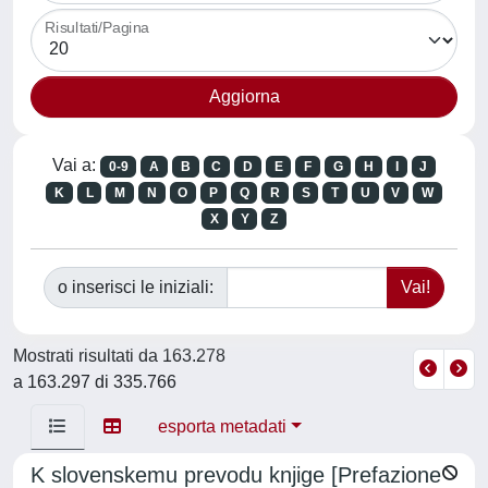
Risultati/Pagina
Vai a:
0-9
A
B
C
D
E
F
G
H
I
J
K
L
M
N
O
P
Q
R
S
T
U
V
W
X
Y
Z
o inserisci le iniziali:
Mostrati risultati da 163.278
a 163.297 di 335.766
esporta metadati
K slovenskemu prevodu knjige [Prefazione