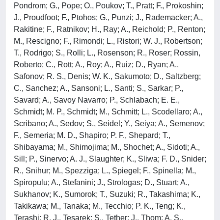
Pondrom; G., Pope; O., Poukov; T., Pratt; F., Prokoshin;
J., Proudfoot; F., Ptohos; G., Punzi; J., Rademacker; A.,
Rakitine; F., Ratnikov; H., Ray; A., Reichold; P., Renton;
M., Rescigno; F., Rimondi; L., Ristori; W. J., Robertson;
T., Rodrigo; S., Rolli; L., Rosenson; R., Roser; Rossin,
Roberto; C., Rott; A., Roy; A., Ruiz; D., Ryan; A.,
Safonov; R. S., Denis; W. K., Sakumoto; D., Saltzberg;
C., Sanchez; A., Sansoni; L., Santi; S., Sarkar; P.,
Savard; A., Savoy Navarro; P., Schlabach; E. E.,
Schmidt; M. P., Schmidt; M., Schmitt; L., Scodellaro; A.,
Scribano; A., Sedov; S., Seidel; Y., Seiya; A., Semenov;
F., Semeria; M. D., Shapiro; P. F., Shepard; T.,
Shibayama; M., Shimojima; M., Shochet; A., Sidoti; A.,
Sill; P., Sinervo; A. J., Slaughter; K., Sliwa; F. D., Snider;
R., Snihur; M., Spezziga; L., Spiegel; F., Spinella; M.,
Spiropulu; A., Stefanini; J., Strologas; D., Stuart; A.,
Sukhanov; K., Sumorok; T., Suzuki; R., Takashima; K.,
Takikawa; M., Tanaka; M., Tecchio; P. K., Teng; K.,
Terashi; R. J., Tesarek; S., Tether; J., Thom; A. S.,