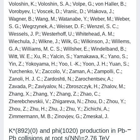
K*(892)(0) and phi(1020) production in Pb-
Pb collisions at root s(NN)=2.76 TeV