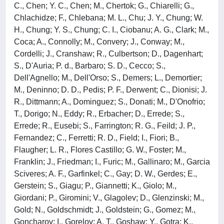
C., Chen; Y. C., Chen; M., Chertok; G., Chiarelli; G.,
Chlachidze; F., Chlebana; M. L., Chu; J. Y., Chung; W.
H., Chung; Y. S., Chung; C. I., Ciobanu; A. G., Clark; M.,
Coca; A., Connolly; M., Convery; J., Conway; M.,
Cordelli; J., Cranshaw; R., Culbertson; D., Dagenhart;
S., D'Auria; P. d., Barbaro; S. D., Cecco; S.,
Dell'Agnello; M., Dell'Orso; S., Demers; L., Demortier;
M., Deninno; D. D., Pedis; P. F., Derwent; C., Dionisi; J.
R., Dittmann; A., Dominguez; S., Donati; M., D'Onofrio;
T., Dorigo; N., Eddy; R., Erbacher; D., Errede; S.,
Errede; R., Eusebi; S., Farrington; R. G., Feild; J. P.,
Fernandez; C., Ferretti; R. D., Field; I., Fiori; B.,
Flaugher; L. R., Flores Castillo; G. W., Foster; M.,
Franklin; J., Friedman; I., Furic; M., Gallinaro; M., Garcia
Sciveres; A. F., Garfinkel; C., Gay; D. W., Gerdes; E.,
Gerstein; S., Giagu; P., Giannetti; K., Giolo; M.,
Giordani; P., Giromini; V., Glagolev; D., Glenzinski; M.,
Gold; N., Goldschmidt; J., Goldstein; G., Gomez; M.,
Goncharov; I., Gorelov; A. T., Goshaw; Y., Gotra; K.,