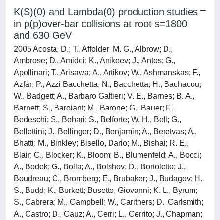
K(S)(0) and Lambda(0) production studies
in p(p)over-bar collisions at root s=1800
and 630 GeV
2005 Acosta, D.; T., Affolder; M. G., Albrow; D.,
Ambrose; D., Amidei; K., Anikeev; J., Antos; G.,
Apollinari; T., Arisawa; A., Artikov; W., Ashmanskas; F.,
Azfar; P., Azzi Bacchetta; N., Bacchetta; H., Bachacou;
W., Badgett; A., Barbaro Galtieri; V. E., Barnes; B. A.,
Barnett; S., Baroiant; M., Barone; G., Bauer; F.,
Bedeschi; S., Behari; S., Belforte; W. H., Bell; G.,
Bellettini; J., Bellinger; D., Benjamin; A., Beretvas; A.,
Bhatti; M., Binkley; Bisello, Dario; M., Bishai; R. E.,
Blair; C., Blocker; K., Bloom; B., Blumenfeld; A., Bocci;
A., Bodek; G., Bolla; A., Bolshov; D., Bortoletto; J.,
Boudreau; C., Bromberg; E., Brubaker; J., Budagov; H.
S., Budd; K., Burkett; Busetto, Giovanni; K. L., Byrum;
S., Cabrera; M., Campbell; W., Carithers; D., Carlsmith;
A., Castro; D., Cauz; A., Cerri; L., Cerrito; J., Chapman;