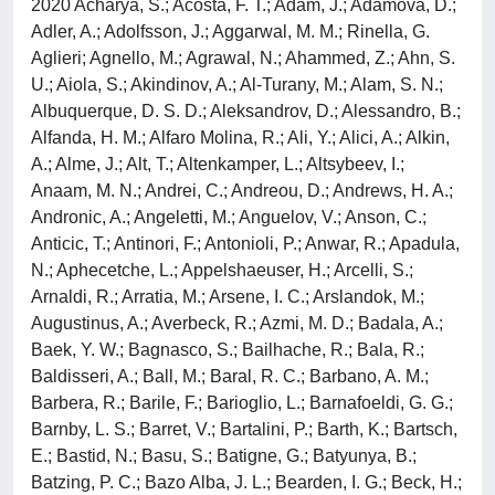
2020 Acharya, S.; Acosta, F. T.; Adam, J.; Adamova, D.; Adler, A.; Adolfsson, J.; Aggarwal, M. M.; Rinella, G. Aglieri; Agnello, M.; Agrawal, N.; Ahammed, Z.; Ahn, S. U.; Aiola, S.; Akindinov, A.; Al-Turany, M.; Alam, S. N.; Albuquerque, D. S. D.; Aleksandrov, D.; Alessandro, B.; Alfanda, H. M.; Alfaro Molina, R.; Ali, Y.; Alici, A.; Alkin, A.; Alme, J.; Alt, T.; Altenkamper, L.; Altsybeev, I.; Anaam, M. N.; Andrei, C.; Andreou, D.; Andrews, H. A.; Andronic, A.; Angeletti, M.; Anguelov, V.; Anson, C.; Anticic, T.; Antinori, F.; Antonioli, P.; Anwar, R.; Apadula, N.; Aphecetche, L.; Appelshaeuser, H.; Arcelli, S.; Arnaldi, R.; Arratia, M.; Arsene, I. C.; Arslandok, M.; Augustinus, A.; Averbeck, R.; Azmi, M. D.; Badala, A.; Baek, Y. W.; Bagnasco, S.; Bailhache, R.; Bala, R.; Baldisseri, A.; Ball, M.; Baral, R. C.; Barbano, A. M.; Barbera, R.; Barile, F.; Barioglio, L.; Barnafoeldi, G. G.; Barnby, L. S.; Barret, V.; Bartalini, P.; Barth, K.; Bartsch, E.; Bastid, N.; Basu, S.; Batigne, G.; Batyunya, B.; Batzing, P. C.; Bazo Alba, J. L.; Bearden, I. G.; Beck, H.; Bedda, C.; Behera, N. K.; Belikov, I.; Bellini, F.; Bello Martinez, H.; Bellwied, R.; Beltran, L. G. E.; Belyaev, V.; Bencedi, G.; Beole, S.; Bercuci, A.; Berdnikov, Y.; Berenyi, D.; Bertens, R. A.; Berzano, D.; Betev, L.; Bhaduri, P. P.; Bhasin, A.; Bhat, I. R.; Bhatt, H.; Bhattacharjee, B.; Bhom, J.; Bianchi, A.; Bianchi, L.; Bianchi, N.; Bielcik, J.; Bielcikova, J.; Bilandzic, A.; Biro, G.; Biswas, R.; Biswas, S.; Blair, J. T.; Blau, D.; Blume, C.; Boca, G.; Bock, F.; Bogdanov, A.; Boldizsar, L.; Bolozdynya, A.; Bombara, M.; Bonomi, G.; Bonora, M.; Borel, H.; Borissov, A.; Borri, M.; Botta, E.; Bourjau, C.; Bratrud, L.; Braun-Munzinger, P.; Bregant, M.; Broker, T. A.; Broz, M.; Brucken, E. J.; Bruna, E.; Bruno, G. E.; Budnikov, D.; Buesching, H.; Bufalino, S.; Buhler, P.; Buncic, P.; Busch, O.; Buthelezi, Z.; Butt, J. B.; Buxton, J. T.; Cabala, J.; Caffarri, D.; Caines, H.; Caliva, A.; Calvo Villar, E.; Camacho, R. S.; Camerini, P.; Capon, A. A.; Carena, W.; Carnesecchi, F.; Castellanos, J. Castillo; Castro, A. J.; Casula, E. A. R.; Ceballos Sanchez, C.; Chandra, S.; Chang, B.; Chang, W.; Chapeland, S.; Chartier, M.; Chattopadhyay, S.; Chattopadhyay, S.; Chauvin, A.; Cheshkov, C.; Cheynis, B.; Barroso, V. Chibante; Chinellato, D. D.; Cho, S.; Chochula, P.; Chowdhury, T.; Christakoglou, P.; Christensen, C. H.; Christiansen, P.; Chujo, T.; Chung, S. U.; Cicalo, C.; Cifarelli, L.; Cindolo, F.; Cleymans, J.; Colamaria, F.; Colella, D.; Collu, A.; Colocci, M.; Concas, M.; Balbastre, G. Conesa; del Valle, Z. Conesa; Contreras, J. G.; Cormier, T. M.; Morales, Y. Corrales; Cortese, P.; Cosentino, M. R.; Costa, F.; Costanza, S.; Crkovska, J.; Crochet, P.; Cuautle, E.; Cunqueiro, L.; Dabrowski, D.; Dahms, T.; Dainese, A.; Damas, F. P. A.; Dani, S.; Danisch, M. C.; Danu, A.; Das, D.; Das, I.; Das, S.; Dash, A.; Dash, S.; De, S.; De Caro, A.; de Cataldo, G.; de Conti, C.; de Cuveland, J.; De Falco, A.; De Gruttola, D.; De Marco, N.; De Pasquale, S.; De Souza, R. D.; Degenhardt, H. F.; Deisting, A.; Deloff, A.; Delsanto, S.; Deplano, C.; Dhankher, P.; Di Bari, D.; Di Mauro, A.; Di Ruzza, B.; Diaz, R. A.; Dietel, T.; Dillenseger, P.; Ding, Y.; Divia, R.; Djuvsland, O.; Dobrin, A.; Domenicis Gimenez, D.; Doenigus, B.; Dordic, O.; Dubey, A. K.; Dubla, A.; Ducroux, L.; Dudi, S.; Duggal, A. K.; Dukhishyam, M.; Dupieux, P.; Ehlers, R. J.; Elia, D.; Endress, E.; Engel, H.; Epple, E.; Erazmus, B.; Erhardt, F.; Erokhin, A.; Ersdal, M. R.; Espagnon, B.; Eulisse, G.; Eum, J.; Evans, D.; Evdokimov, S.; Fabbietti, L.; Faggin, M.; Faivre, J.; Fantoni, A.; Fasel, M.; Feldkamp, L.; Feliciello, A.; Feofilov, G.; Fernandez Tellez, A.; Ferretti, A.; Festanti, A.; Feuillard, V. J. G.; Figiel, J.; Figueredo, M. A. S.; Filchagin, S.; Finogeev, D.; Fionda, F. M.; Fiorenza, G.; Flor, F.; Floris, M.; Foertsch, S.; Foka, P.; Fokin, S.; Fragiacomo, E.; Francescon, A.; Francisco, A.; Frankenfeld, U.; Fronze, G. G.; Fuchs, U.; Furget, C.; Furs, A.; Girard, M. Fusco; Gaardhoje, J. J.; Gagliardi, M.; Gago, A. M.; Gajdosova, K.; Gallio, M.; Galvan, C. D.; Ganoti, P.; Garabatos, C.; Garcia-Solis, E.; Garg, K.; Gargiulo, C.; Garner, K.; Gasik, P.; Gauger, E. F.; Gay Ducati, M. B.; Germain, M.; Ghosh, J.; Ghosh, P.; Ghosh, S. K.; Gianotti, P.; Giubellino, P.; Giubilato, P.; Glaessel, P.; Gomez Coral, D. M.; Ramirez, A. Gomez; Gonzalez, V.; Gonzalez-Zamora, P.; Gorbunov, S.; Goerlich, L.; Gotovac, S.; Grabski, V.; Graczykowski, L. K.; Graham, K. L.; Greiner, L.; Grelli, A.; Grigoras, C.; Grigoriev, V.; Grigoryan, A.; Grigoryan, S.; Gronefeld, J. M.; Grosa, F.; Grosse-Oetringhaus, J. F.; Grosso, R.; Guernane, R.; Guerzoni, B.; Guittiere, M.; Gulbrandsen, K.; Gunji, T.; Gupta, A.; Gupta, R.; Guzman, B.; Haake, R.; Habib, M. K.; Hadjidakis, C.; Hamagaki, H.; Hamar, G.; Hamid, M.; Hamon, J. C.; Hannigan, R.; Haque, M. R.; Harris, J. W.; Harton, A.; Hassan, H.; Hatzifotiadou, D.; Hauer, P.; Hayashi, S.; Heckel, S. T.; Hellbaer, E.; Helstrup, H.; Herghelegiu, A.; Hernandez, E. G.; Herrera Corral, G.; Herrmann, F.; Hetland, K. F.; Hilden, T. E.; Hillemanns, H.; Hills, C.; Hippolyte, B.; Hohlweger, B.; Horak, D.; Hornung, S.; Hosokawa, R.; Hota, J.; Hristov, P.; Huang, C.; Hughes, C.; Huhn, P.; Humanic, T. J.; Hushnud, H.; Hussain, N.; Hussain, T.; Hutter, D.; Hwang, D. S.; Iddon, J. P.; Ilkaev, R.; Ippolitov, M.; Islam, M. S.; Ivanov, M.; Ivanov, V.; Izucheev, V.; Jacak, B.; Jacazio, N.; Jacobs, P. M.; Jadhav, M. B.; Jadlovska, S.; Jadlovsky, J.; Jaelani, S.; Jahnke, C.; Jakubowska, M. J.; Janik, M. A.; Jena, C.; Jercic, M.; Jevons, O.; Bustamante, R. T. Jimenez; Jin, M.; Jones, P. G.; Jusko, A.; Kalinak, P.; Kalweit, A.; Kang, J. H.; Kaplin, V.; Kar, S.; Uysal, A. Karasu; Karavichev, O.; Karavicheva, T.; Karczmarczyk, P.; Karpechev, E.; Kebschull, U.; Keidel, R.; Keijdener, D. L. D.; Keil, M.; Ketzer, B.; Khabanova, Z.; Khan, A. M.; Khan, S.; Khan, S. A.; Khanzadeev, A.; Kharlov, Y.; Khatun, A.; Khuntia, A.; Kielbowicz, M. M.; Kileng, B.; Kim, B.; Kim, D.; Kim, D. J.; Kim, E. J.; Kim, H.; Kim, J. S.; Kim, J.; Kim, J.; Kim, M.; Kim, S.; Kim, T.; Kim, T.; Kindra, K.; Kirsch, S.; Kisel, I.; Kiselev, S.; Kisiel, A.; Klay, J. L.; Klein, C.; Klein, J.; Klein-Boesing, C.; Klewin, S.; Kluge, A.; Knichel, M. L.; Knospe, A. G.; Kobdaj, C.; Kofarago, M.; Koehler, M. K.; Kollegger, T.; Kondratyeva, N.; Kondratyuk, E.; Konevskikh, A.; Konopka, P. J.; Konyushikhin, M.; Koska, L.; Kovalenko, O.; Kovalenko, V.; Kowalski, M.; Kralik, I.; Kravcakova, A.; Kreis, L.; Krivda, M.; Krizek, F.; Krueger, M.; Kryshen, E.; Krzewicki, M.; Kubera, A. M.; Kucera, V.; Kuhn, C.; Kuijer, P. G.; Kumar, J.; Kumar, L.; Kumar, S.; Kundu, S.; Kurashvili, P.; Kurepin, A.; Kurepin, A. B.; Kushpil, S.; Kvapil, J.; Kweon, M. J.; Kwon, Y.; La Pointe, S. L.; La Rocca, P.; Lai, Y. S.; Lakomov, I.; Langoy, R.; Lapidus, K.; Lardeux, A.; Larionov, P.; Laudi, E.; Lavicka, R.; Lea, R.; Leardini, L.; Lee, S.; Lehas, F.; Lehner, S.; Lehrbach, J.; Lemmon, R. C.; Monzon, I. Leon; Levai, P.; Li, X.; Li, X. L.; Lien, J.; Lietava, R.; Lim, B.; Lindal, S.; Lindenstruth, V.; Lindsay, S. W.; Lippmann, C.; Lisa, M. A.; Litichevskyi, V.; Liu, A.; Ljunggren, H. M.; Llope, W. J.; Lodato, D. F.; Loginov, V.; Loizides, C.; Loncar, P.; Lopez, X.; Lopez Torres, E.; Luettig, P.; Luhder, J. R.; Lunardon, M.; Luparello, G.; Lupi, M.; Maevskaya, A.; Mager, M.; Mahmood, S. M.; Maire, A.; Majka, R. D.; Malaev, M.; Malik, Q. W.; Malinina, L.; Mal'Kevich, D.; Malzacher, P.; Mamonov, A.; Manko, V.; Manso, F.; Manzari, V.; Mao, Y.; Marchisone, M.; Mares, J.; Margagliotti, G. V.; Margotti, A.; Margutti, J.; Marin, A.; Markert, C.; Marquard, M.; Martin, N. A.; Martinengo, P.; Martinez, J. L.; Martinez, M. I.; Garcia, G. Martinez; Pedreira, M. Martinez; Masciocchi, S.; Masera, M.; Masoni, A.; Massacrier, L.; Masson, E.; Mastroserio, A.; Mathis, A. M.; Matuoka, P. F. T.; Matyja, A.; Mayer, C.; Mazzilli, M.; Mazzoni, M. A.; Meddi, F.; Melikyan, Y.; Menchaca-Rocha, A.; Meninno, E.; Meres, M.; Mhlanga, S.; Miake, Y.; Micheletti, L.; Mieskolainen, M. M.; Mihaylov, D. L.; Mikhaylov, K.; Mischke, A.; Mishra, A. N.; Miskowiec, D.; Mitra, J.; Mitu, C. M.; Mohammadi, N.; Mohanty, A. P.; Mohanty, B.; Khan, M. Mohisin; De Godoy, D. A. Moreira; Moreno, L. A. P.; Moretto, S.; Morreale, A.; Morsch, A.; Mrnjavac, T.; Muccifora, V.; Mudnic, E.; Muehlheim, D.; Muhuri, S.; Mukherjee, M.; Mulligan, J. D.; Munhoz, M. G.; Muenning, K.; Munzer, R. H.; Murakami, H.; Murray, S.; Musa, L.; Musinsky, J.; Myers, C. J.; Myrcha, J. W.; Naik, B.; Nair, R.; Nandi, B. K.; Nania, R.; Nappi, E.; Narayan, A.; Naru, M. U.; Nassirpour, A. F.; Natal da Luz, H.; Nattrass, C.; Navarro, S. R.; Nayak, K.; Nayak, R.; Nayak, T. K.; Nazarenko, S.; De Oliveira, R. A. Negrao; Nellen, L.; Nesbo, S. V.; Neskovic, G.; Ng, F.; Nicassio, M.; Niedziela, J.; Nielsen, B. S.; Nikolaev, S.; Nikulin, S.; Nikulin, V.; Noferini, F.; Nomokonov, P.; Nooren, G.; Noris, J. C. C.; Norman, J.; Nyanin, A.; Nystrand, J.; Ogino, M.; Oh, H.; Ohlson, A.; Oleniacz, J.; Oliveira Da Silva, A. C.; Oliver, M. H.; Onderwaater, J.; Oppedisano, C.; Orava, R.; Oravec, M.; Ortiz Velasquez, A.; Oskarsson, A.; Otwinowski, J.; Oyama, K.; Pachmayer, Y.; Pacik, V.; Pagano, D.; Paic, G.; Palni, P.; Pan, J.; Pandey, A. K.; Panebianco, S.; Papikyan, V.; Pareek, P.; Park, J.; Parkkila, J. E.; Parmar, S.; Passfeld, A.; Pathak, S. P.; Patra, R. N.; Paul, B.; Pei, H.; Peitzmann, T.; Peng, X.; Pereira, L. G.; Da Costa, H. Pereira; Peresunko, D.; Lezama, E. Perez; Peskov, V.; Pestov, Y.; Petracek, V.; Petrovici, M.; Petta, C.; Pezzi, R. P.; Piano, S.; Pikna, M.; Pillot, P.; Pimentel, L. O. D. L.; Pinazza, O.; Pinsky, L.; Pisano, S.; Piyarathna, D. B.; Ploskon, M.; Planinic, M.; Pliquett, F.; Pluta, J.; Pochybova, S.; Podesta-Lerma, P. L. M.; Poghosyan, M. G.; Polichtchouk, B.; Poljak, N.; Poonsawat, W.; Pop, A.; Poppenborg, H.; Porteboeuf-Houssais, S.; Pozdniakov, V.; Prasad, S.