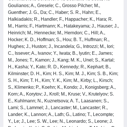
Goulianos; A., Gresele; C., Grosso Pilcher; M.,
Guenther; J. G., Da; C., Haber; S. R., Hahn; E.,
Halkiadakis; R., Handler; F., Happacher; K., Hara; R.
M., Harris; F., Hartmann; K., Hatakeyama; J., Hauser; J.,
Heinrich; M., Hennecke; M., Herndon; C., Hill; A.,
Hocker; K. D., Hoffman; S., Hou; B. T., Huffman; R.,
Hughes; J., Huston; J., Incandela; G., Introzzi; M., Iori;
C., Issever; A., Ivanov; Y., Iwata; B., Iyutin; E., James;
M., Jones; T., Kamon; J., Kang; M. K., Unel; S., Kartal;
H., Kasha; Y., Kato; R. D., Kennedy; R., Kephart; B.,
Kilminster; D. H., Kim; H. S., Kim; M. J., Kim; S. B., Kim;
S. H., Kim; T. H., Kim; Y. K., Kim; M., Kirby; L., Kirsch;
S., Klimenko; P., Koehn; K., Kondo; J., Konigsberg; A.,
Korn; A., Korytov; J., Kroll; M., Kruse; V., Krutelyov; S.
E., Kuhlmann; N., Kuznetsova; A. T., Laasanen; S.,
Lami; S., Lammel; J., Lancaster; M., Lancaster; R.,
Lander; K., Lannon; A., Lath; G., Latino; T., Lecompte;
Y., Le; J., Lee; S. W., Lee; N., Leonardo; S., Leone; J.