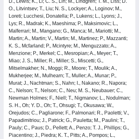
D., Lewis; K., Li; C. S., Lin; M., Lindgren; T. M., Liss; D.
O., Litvintsev; T., Liu; N. S., Lockyer; A., Loginov; M.,
Loreti; Lucchesi, Donatella; P., Lukens; L., Lyons; J.,
Lys; R., Madrak; K., Maeshima; P., Maksimovic; L.,
Malferrari; M., Mangano; G., Manca; M., Mariotti; M.,
Martin; A., Martin; V., Martin; M., Martinez; P., Mazzanti;
K. S., Mcfarland; P., Mcintyre; M., Menguzzato; A.,
Menzione; P., Merkel; C., Mesropian; A., Meyer; T.,
Miao; J. S., Miller; R., Miller; S., Miscetti; G.,
Mitselmakher; N., Moggi; R., Moore; T., Moulik; A.,
Mukherjee; M., Mulhearn; T., Muller; A., Munar; P.,
Murat; J., Nachtman; S., Nahn; I., Nakano; R., Napora;
C., Nelson; T., Nelson; C., Neu; M. S., Neubauer; C.,
Newman Holmes; F., Niell; T., Nigmanov; L., Nodulman;
S. H., Oh; Y. D., Oh; T., Ohsugi; T., Okusawa; W.,
Orejudos; C., Pagliarone; F., Palmonari; R., Paoletti; V.,
Papadimitriou; J., Patrick; G., Pauletta; M., Paulini; T.,
Pauly; C., Paus; D., Pellett; A., Penzo; T. J., Phillips; G.,
Piacentino; J., Piedra; K. T., Pitts; A., Pompos; L.,