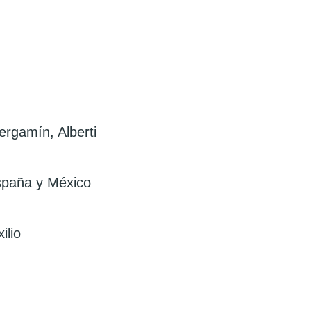
ergamí­n, Alberti
España y México
ilio