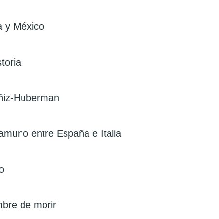
a y México
storia
uñiz-Huberman
muno entre España e Italia
o
mbre de morir