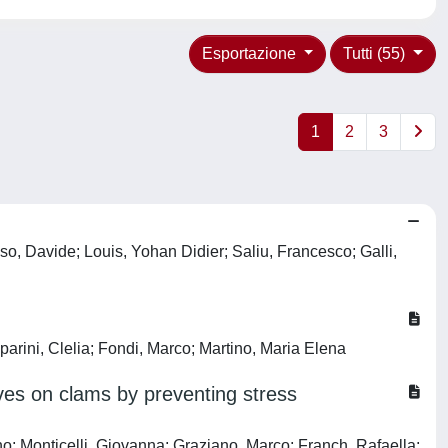
Esportazione
Tutti (55)
1
2
3
so, Davide; Louis, Yohan Didier; Saliu, Francesco; Galli,
parini, Clelia; Fondi, Marco; Martino, Maria Elena
ves on clams by preventing stress
no; Monticelli, Giovanna; Graziano, Marco; Franch, Rafaella;