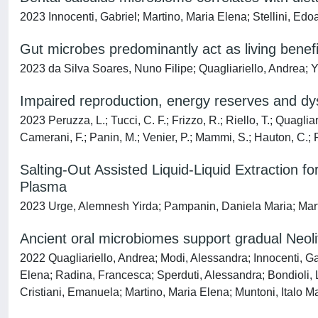
2023 Innocenti, Gabriel; Martino, Maria Elena; Stellini, Edoa
Gut microbes predominantly act as living benefi
2023 da Silva Soares, Nuno Filipe; Quagliariello, Andrea; Y
Impaired reproduction, energy reserves and dy
2023 Peruzza, L.; Tucci, C. F.; Frizzo, R.; Riello, T.; Quagli
Camerani, F.; Panin, M.; Venier, P.; Mammi, S.; Hauton, C.; Pa
Salting-Out Assisted Liquid-Liquid Extractio
Plasma
2023 Urge, Alemnesh Yirda; Pampanin, Daniela Maria; Mart
Ancient oral microbiomes support gradual Neolit
2022 Quagliariello, Andrea; Modi, Alessandra; Innocenti, Ga
Elena; Radina, Francesca; Sperduti, Alessandra; Bondioli, Lu
Cristiani, Emanuela; Martino, Maria Elena; Muntoni, Italo Ma