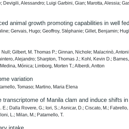
evigili, Alessandro; Luigi Garbini, Gian; Marotta, Alessia; Gas
ced animal growth promoting capabilities in well fe
ine; Gervais, Hugo; Geoffroy, Stéphanie; Gillet, Benjamin; Hugh
Null; Gilbert, M. Thomas P.; Ginnan, Nichole; Malacrinò, Antoni
uintero, Alejandro; Sharpton, Thomas J.; Kohl, Kevin D.; Barnes,
 Medina, Mónica; Limborg, Morten T.; Alberdi, Antton
ome variation
atarnello, Tomaso; Martino, Maria Elena
transcriptome of Manila clam and induce shifts in
 E.; Dalla Rovere, G.; Iori, S.; Asnicar, D.; Ciscato, M.; Fabrello,
oni, L.; Milan, M.; Patarnello, T.
ary intake