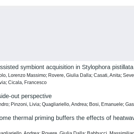
isted symbiont acquisition in Stylophora pistillata
iolo, Lorenzo Massimo; Rovere, Giulia Dalla; Casati, Anita; Seve
via; Cicala, Francesco
side-out perspective
ndro; Pinzoni, Livia; Quagliariello, Andrea; Bosi, Emanuele; Gas
ome thermal priming buffers the effects of heatwa
uagliariello, Andrea; Rovere, Giulia Dalla; Babbucci, Massimilia