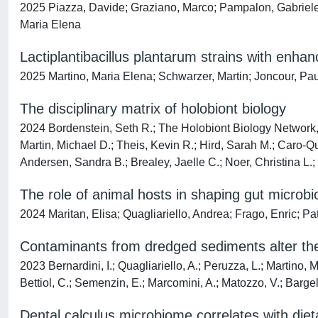
2025 Piazza, Davide; Graziano, Marco; Pampalon, Gabriele; D
Maria Elena
Lactiplantibacillus plantarum strains with enhan
2025 Martino, Maria Elena; Schwarzer, Martin; Joncour, Paul
The disciplinary matrix of holobiont biology
2024 Bordenstein, Seth R.; The Holobiont Biology Network, 
Martin, Michael D.; Theis, Kevin R.; Hird, Sarah M.; Caro-Q
Andersen, Sandra B.; Brealey, Jaelle C.; Noer, Christina L.;
The role of animal hosts in shaping gut microbi
2024 Maritan, Elisa; Quagliariello, Andrea; Frago, Enric; P
Contaminants from dredged sediments alter the 
2023 Bernardini, I.; Quagliariello, A.; Peruzza, L.; Martino, M.
Bettiol, C.; Semenzin, E.; Marcomini, A.; Matozzo, V.; Bargell
Dental calculus microbiome correlates with diet