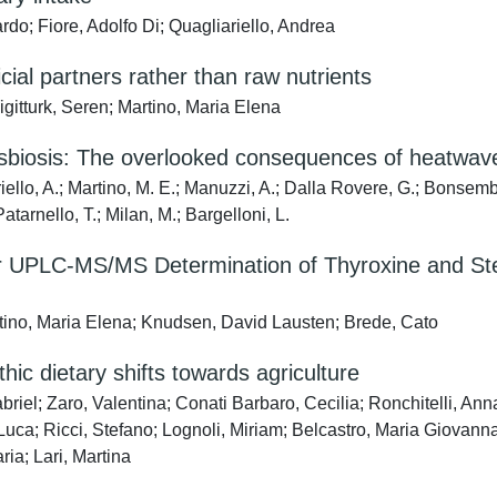
rdo; Fiore, Adolfo Di; Quagliariello, Andrea
cial partners rather than raw nutrients
igitturk, Seren; Martino, Maria Elena
sbiosis: The overlooked consequences of heatwave
ariello, A.; Martino, M. E.; Manuzzi, A.; Dalla Rovere, G.; Bonsemb
tarnello, T.; Milan, M.; Bargelloni, L.
n for UPLC-MS/MS Determination of Thyroxine and 
ino, Maria Elena; Knudsen, David Lausten; Brede, Cato
hic dietary shifts towards agriculture
briel; Zaro, Valentina; Conati Barbaro, Cecilia; Ronchitelli, An
ca; Ricci, Stefano; Lognoli, Miriam; Belcastro, Maria Giovanna; M
ria; Lari, Martina