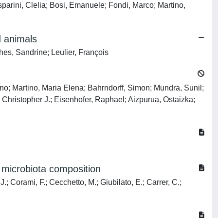
parini, Clelia; Bosi, Emanuele; Fondi, Marco; Martino,
d animals
es, Sandrine; Leulier, François
no; Martino, Maria Elena; Bahrndorff, Simon; Mundra, Sunil;
 Christopher J.; Eisenhofer, Raphael; Aizpurua, Ostaizka;
 microbiota composition
 J.; Corami, F.; Cecchetto, M.; Giubilato, E.; Carrer, C.;