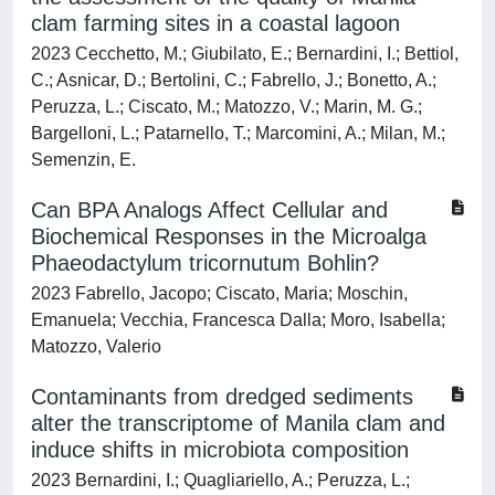
clam farming sites in a coastal lagoon
2023 Cecchetto, M.; Giubilato, E.; Bernardini, I.; Bettiol,
C.; Asnicar, D.; Bertolini, C.; Fabrello, J.; Bonetto, A.;
Peruzza, L.; Ciscato, M.; Matozzo, V.; Marin, M. G.;
Bargelloni, L.; Patarnello, T.; Marcomini, A.; Milan, M.;
Semenzin, E.
Can BPA Analogs Affect Cellular and
Biochemical Responses in the Microalga
Phaeodactylum tricornutum Bohlin?
2023 Fabrello, Jacopo; Ciscato, Maria; Moschin,
Emanuela; Vecchia, Francesca Dalla; Moro, Isabella;
Matozzo, Valerio
Contaminants from dredged sediments
alter the transcriptome of Manila clam and
induce shifts in microbiota composition
2023 Bernardini, I.; Quagliariello, A.; Peruzza, L.;